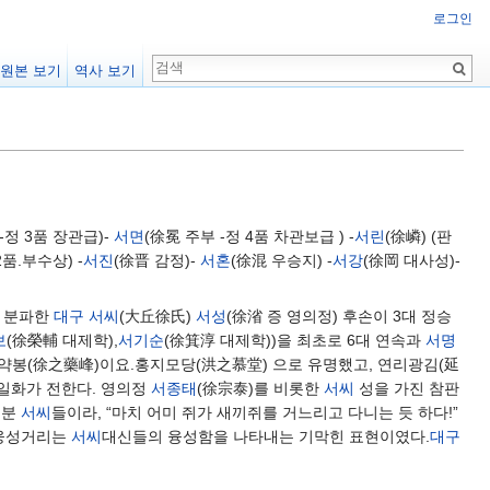
로그인
원본 보기
역사 보기
-정 3품 장관급)-
서면
(徐冕 주부 -정 4품 차관보급 ) -
서린
(徐嶙) (판
품.부수상) -
서진
(徐晋 감정)-
서혼
(徐混 우승지) -
서강
(徐岡 대사성)-
 분파한
대구 서씨
(大丘徐氏)
서성
(徐渻 증 영의정) 후손이 3대 정승
보
(徐榮輔 대제학),
서기순
(徐箕淳 대제학))을 최초로 6대 연속과
서명
약봉(徐之藥峰)이요.홍지모당(洪之慕堂) 으로 유명했고, 연리광김(延
 일화가 전한다. 영의정
서종태
(徐宗泰)를 비롯한
서씨
성을 가진 참판
부분
서씨
들이라, “마치 어미 쥐가 새끼쥐를 거느리고 다니는 듯 하다!”
 웅성거리는
서씨
대신들의 융성함을 나타내는 기막힌 표현이였다.
대구