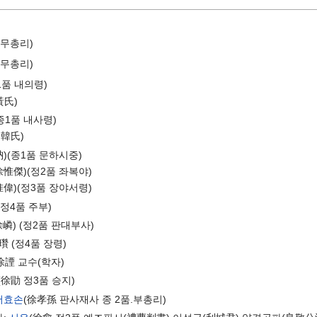
국무총리)
국무총리)
1품 내의령)
黃氏)
종1품 내사령)
州韓氏)
訥)(종1품 문하시중)
徐惟傑)(정2품 좌복야)
惟偉)(정3품 장야서령)
 정4품 주부)
徐嶙) (정2품 판대부사)
瓚 (정4품 장령)
徐諲 교수(학자)
(徐勖 정3품 승지)
서효손
(徐孝孫 판사재사 종 2품.부총리)