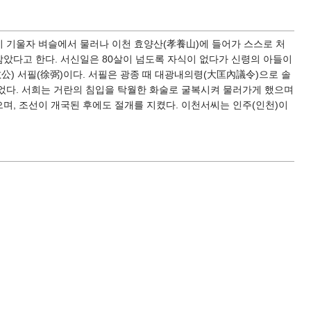
운이 기울자 벼슬에서 물러나 이천 효양산(孝養山)에 들어가 스스로 처
삼았다고 한다. 서신일은 80살이 넘도록 자식이 없다가 신령의 아들이
公) 서필(徐弼)이다. 서필은 광종 때 대광내의령(大匡內議令)으로 솔
었다. 서희는 거란의 침입을 탁월한 화술로 굴복시켜 물러가게 했으며
며, 조선이 개국된 후에도 절개를 지켰다. 이천서씨는 인주(인천)이