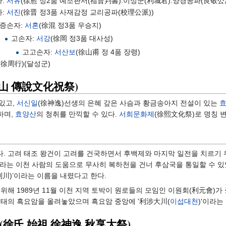
자:
서유
(徐愈 정2품 예조판서(禮曹判書).이성군(利城君).양경공파(良敬公
자:
서진
(徐晋 정3품 사재감정 교리공파(校理公派))
증손자:
서혼
(徐混 정3품 우승지)
고손자:
서강
(徐岡 정3품 대사성)
고고손자:
서산보
(徐山甫 정 4품 장령)
(徐周行)(달성군)
山 傳說文化祝祭)
 있고,
서신일
(徐神逸)선생의 은혜 갚은 사슴과 황금송아지 전설이 있는
하며,
효양산
의 청취를 만끽할 수 있다.
서희문화제
(徐熙文化祭)로 명칭 
. 고려 태조 왕건이 고려를 건국하면서 후백제와 마지막 일전을 치르기 
이라는 이천 사람의 도움으로 무사히 복하천을 건너 후삼국을 통일할 수 있
利川)’이라는 이름을 내렸다고 한다.
위해 1989년 11월 이천 지역 토박이 원로들의 모임인 이원회(利元會)
형태의 흑요암을 올려놓았으며 흑요암 중앙에 '利涉大川(
이섭대천
)'이라는
(徐氏 始祖 徐神逸 秋享大祭)