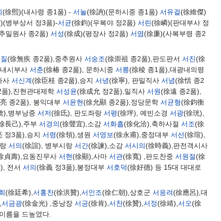
희
(徐熙)(내사령 종1품) -
서눌
(徐訥)(문하시중 종1품)
서유걸
(徐維傑)
)(병부상서 정3품)-
서균
(徐鈞)(우복야 정2품)
서린
(徐嶙)(판대부사 정
지추밀원사 종2품)
서성
(徐成)(평장사 정2품)
서염
(徐廉)(사복부령 종2
무질
(徐無疾 종2품),중추원사
서숭조
(徐崇祖 종2품),판도판서
서진
(徐
,판내시부사
서춘
(徐椿 종2품), 문하시중
서릉
(徐稜 종1품),대광내의령
직사사
서신계
(徐臣桂 종2품),승지
서녕
(徐寧), 판밀직사
서념
(徐恬 종2
2품),진현관대제학
서성윤
(徐成允 정2품),밀직사
서원
(徐遠 종2품),
亮 종2품), 봉익대부
서윤현
(徐允顯 종2품),정당문학
서균형
(徐鈞衡
詹),병부낭중
서저
(徐氐), 판도좌랑
서평
(徐坪), 예빈소경
서광
(徐珖),
(徐長己),주부
서경의
(徐聲宜),소감
서화흡
(徐化洽),축하사절
서조
(徐
亮 정3품),승지
서령
(徐領),생원
서영보
(徐永甫),중정대부
서선
(徐瑄),
시랑
서의
(徐誼), 병부시랑
서간
(徐諫),소감
서시의
(徐時義),판전객시사
(徐貞壽),요동진무사
서현
(徐顯),사마
서관
(徐寬) ,판도찬중
서원절
(徐
), 전서
서의
(徐義 정3품),봉정대부
서호덕
(徐好德) 등 15대 대대로
희
(徐廷希),
서홍찬
(徐洪贊),
서인조
(徐仁朝),상호군
서응려
(徐應呂),대
,
서금광
(徐金光) ,중낭장
서긍
(徐肯),
서찬
(徐贊),
서정
(徐靖),
서오
(徐
 이름을 드높였다.