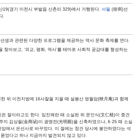
산19(경기 이천시 부발읍 산촌리 329)에서 거행된다.
서필
(徐弼)선
다.
 선생과 관련된 다양한 프로그램을 제공하는 역사 문화 축제를 연다.
찾아보고, ‘외교, 평화, 역사’를 테마로 사회적 공감대를 형성하는
한 뒤 이천지방에 16사찰을 지을 때 설봉산 영월암(映月庵)과 함께
지은 절이라고도 한다. 임진왜란 때 소실된 뒤 문인식(文仁植)이 중건
 주지 김상필(金商珌)이 광명전(光明殿)을 신축하였으나, 6·25 때 소실
은선암에서 은선사로 바꾸었다. 이 절에는 창건 당시에 봉안하였다는 석
에 묻었다고 하나 지금까지 발견되지 않고 있다.