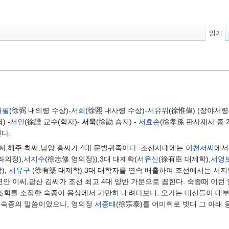
읽기
서필
(徐弼 내의령 수상)-
서희
(徐熙 내사령 수상)-
서유위
(徐惟偉) (장야서령
) -
서인
(徐諲 교수(학자)-
서욱
(徐勖 승지) -
서효손
(徐孝孫 판사재사 종 2
다.
이씨,해주 최씨,남양 홍씨가 4대 문벌귀족이다. 조선시대에는
이천서씨
에서
좌의정),
서지수
(徐志修 영의정)),3대 대제학(
서유신
(徐有臣 대제학),
서영
),
서유구
(徐有榘 대제학) 3대 대학자를 연속 배출하여 조선에서는 서지
연안 이씨,광산 김씨가 조선 최고 4대 양반 가문으로 꼽힌다. 숙종때 이런
날 조회를 소집한 숙종이 용상에서 가만히 내려다보니, 오가는 대신들이 대
 숙종의 말씀이었으나, 영의정
서종태
(徐宗泰)를 어미쥐로 빗대 그 아래