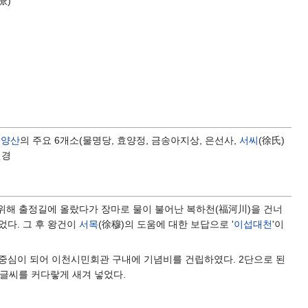
派)
효양산
의 주요 6개소(물명당, 효양정, 금송아지상, 은선사,
서씨
(徐氏)
변경
위해 출정길에 올랐다가 장마로 물이 불어난 복하천(福河川)을 건너
었다. 그 후 왕건이
서목
(徐穆)의 도움에 대한 보답으로 '
이섭대천
'이
가 중심이 되어 이천시민회관 구내에 기념비를 건립하였다. 2단으로 된
 글씨를 커다랗게 새겨 넣었다.