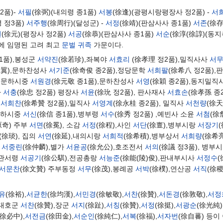
2품)-
서필
(徐弼)(내의령 종1품)
서봉
(徐逢)(광평시랑평장사 정2품) -
서
 정3품)
서주행
(徐周行)(달성군) -
서정
(徐靖)(판삼사사 종1품)
서존
(徐存
원
(徐元)(평장사 정2품)
서공
(徐恭)(판삼사사 종1품)
서순
(徐淳(徐諄)(동
직에 임명된 고려 최고
문벌 귀족
가문이다.
종1품),봉성군
서약진
(徐若珍),좌복야
서효리
(徐孝理 정2품),밀직사사
서
徐翼),문하찬성사
서기준
(徐奇俊 종2품),정당문학
서희팔
(徐希八 정2품)
, 문하시중
서원경
(徐元敬 종1품),문하찬성사
서영
(徐穎 종2품),동지밀
사
서충
(徐忠 정2품) 평장사
서윤
(徐玧 정2품), 판사재사
서효손
(徐孝孫 종
사
서희찬
(徐希贊 정2품),밀직사
서영계
(徐永桂 종2품), 밀직사
서천량
(徐天
,문하시중
서신
(徐信 종1품),병부령
서수
(徐秀 정2품) ,예빈사 소윤
서첨
(徐
原奇) 주부
서면
(徐冕), 소감
서정
(徐程),사인
서단
(徐亶),병부시랑
서장기
(徐琰), 집의
서연
(徐延),내의시랑
서희적
(徐希積),병부상서
서희량
(徐希
랑
서중린
(徐仲麟),별가
서윤공
(徐允公),호조전서
서의
(徐議 정3품), 병부
태관서령
서공기
(徐公騏),전공총랑
서능준
(徐能(陵)俊),판내부시사
서정수
서문찬
(徐文贊) 주부동정
서무
(徐茂),봉례공
서박
(徐樸),연산공
서직
(徐稷
유
(徐裕),
서균한
(徐均漢),
서민경
(徐敏敬),
서찬
(徐贊),
서돈경
(徐敦敬),
서정
,대호군
서찬
(徐贊),장군
서지
(徐趾),
서칭
(徐贊),
서정
(徐挺),
서광순
(徐光純)
(徐必中),
서전금
(徐田金),
서순인
(徐純仁),
서복
(徐福),
서자번
(徐自蕃) 등이