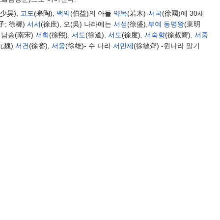
(少昊),
고도
(皋陶),
백익
(伯益)의 아들
약목
(若木)-
서국
(徐國)에 30세
子; 徐穉)
서서
(徐庶), 오(吳) 나라에는
서성
(徐盛),
부여
동명왕
(東明
- 남송(南宋)
서희
(徐煕),
서도
(徐道),
서도
(徐度),
서숙향
(徐叔嚮),
서중
(元魏)
서건
(徐謇),
서웅
(徐雄)- 수 나라
서민제
(徐敏齊) -원나라 말기