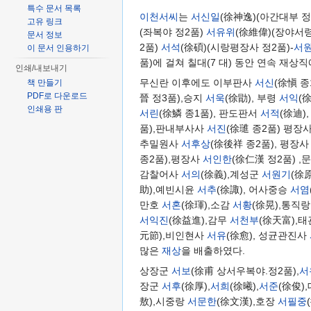
특수 문서 목록
이천서씨
는
서신일
(徐神逸)(아간대부 정
고유 링크
(좌복야 정2품)
서유위
(徐維偉)(장야서령
문서 정보
2품)
서석
(徐碩)(시랑평장사 정2품)-
서
이 문서 인용하기
품)에 걸쳐 칠대(7 대) 동안 연속 재상
인쇄/내보내기
무신란 이후에도 이부판사
서신
(徐愼 
책 만들기
PDF로 다운로드
晉 정3품),승지
서욱
(徐勖), 부령
서익
(
인쇄용 판
서린
(徐鱗 종1품), 판도판서
서적
(徐迪)
품),판내부사사
서진
(徐璡 종2품) 평장
추밀원사
서후상
(徐後祥 종2품), 평장
종2품),평장사
서인한
(徐仁漢 정2품) 
감찰어사
서의
(徐義),계성군
서원기
(徐
助),예빈시윤
서추
(徐諏), 어사중승
서염
만호
서혼
(徐琿),소감
서황
(徐晃),통직
서익진
(徐益進),감무
서천부
(徐天富),
元節),비인현사
서유
(徐愈), 성균관진사
많은
재상
을 배출하였다.
상장군
서보
(徐甫 상서우복야.정2품),
서
장군
서후
(徐厚),
서희
(徐曦),
서준
(徐俊)
敖),시중랑
서문한
(徐文漢),호장
서필중