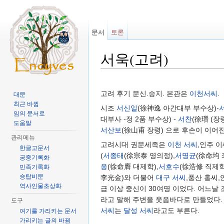
문서
토론
서욱(고려)
이동:
둘러보기
,
검색
고려 후기 문신.승지. 본관은
이천서씨
.
대문
최근 바뀜
시조
서신일
(徐神逸 아간대부 부수상)-
임의 문서로
대부사 -정 2품 부수상) -
서찬
(徐瓚 (장령
도움말
서산보
(徐山甫 장령) 으로 후손이 이어진
관리메뉴
고려시대 권문세족은
이천 서씨
,인주 
한글고문서
(
서종태
(徐宗泰 영의정),
서명균
(徐命均 
궁중기록화
응
(徐命膺 대제학),
서호수
(徐浩修 직제학
민족기록화
승탑비문
李光金)와 더불어
대구 서씨
,풍산 홍씨,
역사인물초상화
급 이상 중신이 30여명 이었다. 어느
라고 말해 주변을 웃음바다로 만들었다.
도구
서씨
는
달성 서씨
라고도 부른다.
여기를 가리키는 문서
가리키는 글의 바뀜