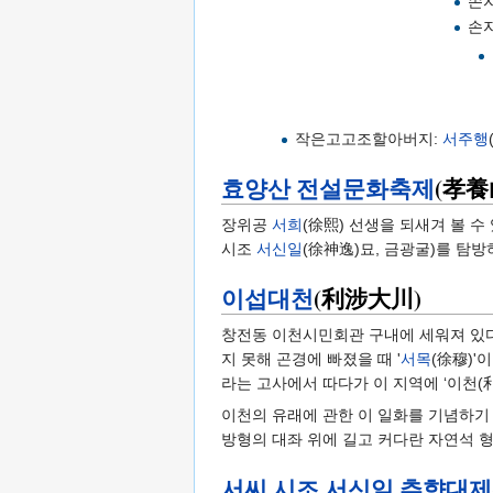
손
손
작은고고조할아버지:
서주행
효양산 전설문화축제
(孝養
장위공
서희
(徐熙) 선생을 되새겨 볼 수
시조
서신일
(徐神逸)묘, 금광굴)를 탐방
이섭대천
(利涉大川)
창전동 이천시민회관 구내에 세워져 있다
지 못해 곤경에 빠졌을 때 '
서목
(徐穆)'
라는 고사에서 따다가 이 지역에 ‘이천(
이천의 유래에 관한 이 일화를 기념하기 
방형의 대좌 위에 길고 커다란 자연석 
서씨 시조 서신일 추향대제