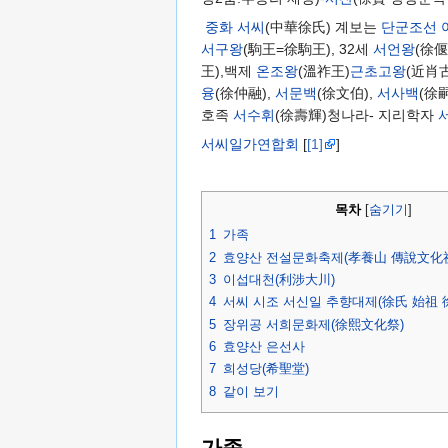
중화 서씨
(中華徐氏) 계보는
단군조선
서구왕
(駒王=徐駒王), 32세
서언왕
(徐
王),백제
온조왕
(溫祚王)
근초고왕
(近肖
융
(徐仲融),
서문백
(徐文伯),
서사백
(徐
호족
서수휘
(徐壽輝)청나라- 지리학자
서씨일가연합회
[
[1]
]
목차
[
숨기기
]
1
가족
2
효양산 전설문화축제(孝養山 傳說文化
3
이섭대천(利涉大川)
4
서씨 시조 서신일 추향대제(徐氏 始祖 
5
장위공 서희문화제(徐熙文化祭)
6
효양산 은선사
7
희성당(希聖堂)
8
같이 보기
가족