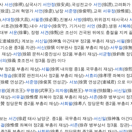
박사
서선
(徐禪),삼국사기
서안정
(徐安貞),국성전교수
서인
(徐諲),고려화가
(徐湜),고려 혁명가
서언
(徐彦),낭장
서준명
(徐俊明),교위
서유정
(徐惟挺),
,
서대창
(徐大昌),
서필중
(徐必重),진봉사
서방
(徐昉),위위경지 태사국사
적 서효관(徐孝寬),내수
서양수
(徐良守), 기거사인
서언
(徐彦),생원
서복례
훈대부
서운
(徐暈), 장령
서견
(徐甄)은 조선이 건국된 뒤에도 충절을 지켜 
大丘達城徐氏) 계보는
서신일
(徐神逸 아간대부 정2품.부총리 재상)-
서필
(徐
군기소윤 종3품.차관)-
서신
(徐愼 이부판사 정2품.부총리 재상)-
서무질
(徐無
재상)-
서영
(徐穎 문하시중찬성사 정2품.부총리 재상)-
서균형
(徐鈞衡 정
서의
(徐義 호조전서 정3품.장관) 이다
부 정2품.부총리 재상)-
서필
(徐弼 내의령 종1품.국무총리 재상)-
서희
(徐
서청습
(徐淸習 판전의시사 정2품.부총리 재상)-
서효리
(徐孝理 좌복야 정2
(徐稷 연성군)-
서준영
(徐俊英 연성군)-
서보
(徐寶 연성군(連城君) 으로 이
고왕
(近肖古王)-
무령왕
(武寧王)-
의자왕
(義慈王)-
부여융
(扶餘隆)-
서신일
(
재상)-
서유걸
(徐惟傑 좌복야 정2품.부총리 재상)-
서존
(徐存 병부상서 정3
徐贊 정당문학 종2품.부총리 재상)-
서희팔
(徐希八 정당문학 종2품.부총리 
계보는
서간
(徐趕 태사.남양군. 종1품. 국무총리 재상)-
서신일
(徐神逸 아간대
유걸
(徐惟傑 좌복야 정2품.부총리 재상)-
서존
(徐存 병부상서 정3품. 장관)-
종2품.부총리 재상)-
서희팔
(徐希八 정당문학 종2품.부총리 재상)-
서적
(