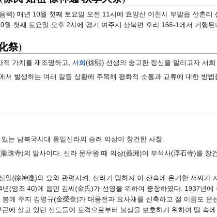
(음력) 매년 10월 첫째 토요일 오전 11시에 효양산 이천시 부발읍 산촌리 
10월 첫째 토요일 오후 2시에 경기 여주시 산북면 후리 166-1에서 거행된
化祭)
사적 가치를 재조명하고,
서희
(徐熙) 선생의 숭고한 정신을 알리고자 서희
서 발생하는 여러 갈등 상황에 주목해 평화적 소통과 교류에 대한 방법을 
 있는 남북국시대 통일신라의 승려 의상이 창건한 사찰.
珠寺)의 말사이다. 신라 문무왕 때 의상(義湘)이 부석사(浮石寺)를 창건
일(徐神逸)의 묘와 관련시켜, 신라가 망하자 이 산속에 은거한 서씨가 
4년(영조 40)에 읍민 김씨(金氏)가 선영을 위하여 중창하였다. 1937년에
9년 봄에 주지 김영규(金榮奎)가 대웅전과 요사채를 신축하고 절 이름도 
 절 부근에 살고 있던 신도들이 포격으로부터 불상을 보호하기 위하여 땅 속