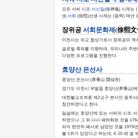
모든 서씨 시조
서신일
(徐神逸) 시제는 
생,
서희
(徐熙)선생 시제는 (음력) 매년 
장위공
서희문화제
(徐熙文
이천시는 외교 협상가로서 장위공의 역
글로벌 축제를 지향하며, 우리나라 주변에
다양한 프로그램을 진행한다.
효양산 은선사
효양산 은선사 (孝養山 隱仙寺)
경기도 이천시 부발읍 효양산(孝養山)에
대한불교조계종 제2교구 본사인 용주사(龍
창건하였다고 한다.
일설에는 효양산에 있는 서씨의 시조 서신
하였으나 그 뒤 다시 폐허화된 것을 176
되어 완전히 폐사로 남았던 것을 197
불 1위가 있었다고 하는데, 6·25 때