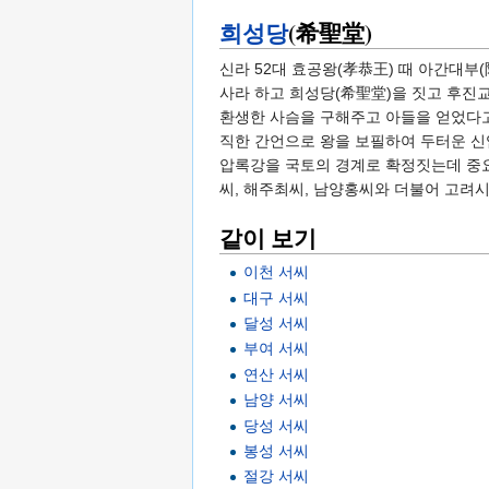
희성당
(希聖堂)
신라 52대 효공왕(孝恭王) 때 아간대부
사라 하고 희성당(希聖堂)을 짓고 후진
환생한 사슴을 구해주고 아들을 얻었다고
직한 간언으로 왕을 보필하여 두터운 신
압록강을 국토의 경계로 확정짓는데 중요
씨, 해주최씨, 남양홍씨와 더불어 고려시
같이 보기
이천 서씨
대구 서씨
달성 서씨
부여 서씨
연산 서씨
남양 서씨
당성 서씨
봉성 서씨
절강 서씨