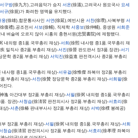
서구방
(徐九方),고려음악가 승지
서온
(徐溫),고려국사 원묘국사
요세
서규
(徐規)가 화려한 명맥을 유지했다.
서웅
(徐雄),합문통사사인
서연
(徐延),예빈시윤
서찬
(徐瓚),사복부령
서
(徐復禮),공조전서
서보
(徐輔), 직제학
서중보
(徐仲輔), 중생원
서희준
끝내 벼슬에 오르지 않아 시흥의 충현서원(忠賢書院)에 제향됐다.
弼 내의령 종1품.국무총리 재상)-
서희
(徐熙 내사령 종1품.국무총리 재
疾 밀직사 종2품.부총리 재상)-
서진
(徐晉 판도판서 정3품.장관)-
서기
당문학 종2품.부총리 재상)
서익진
(徐益進 판전객시사 종2품.부총리
熙 내사령 종1품.국무총리 재상)-
서유걸
(徐惟傑 좌복야 정2품.부총리
품.부총리 재상)-
서찬
(徐贊 정당문학 종2품.부총리 재상)-
서희팔
(徐
어진다.
徐神逸 아간대부 정2품.부총리 재상)-
서필
(徐弼 내의령 종1품.국무총리
품. 장관)-
서청습
(徐淸習 판전의시사 정2품.부총리 재상)-
서효리
(徐
재상)-
서춘
(徐椿 판내부사사 정2품.부총리 재상)
서박
(徐樸 봉례공)
부 정2품.부총리 재상)-
서필
(徐弼 내의령 종1품.국무총리 재상)-
서희
서청습
(徐淸習 판전의시사 정2품.부총리 재상)-
서효리
(徐孝理 좌복야
徐迪남양군)으로 이어진다.