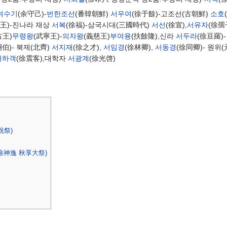
여수기
(余守己)-
번한조선
(番韓朝鮮)
서우여
(徐于餘)-고조선(古朝鮮)
소호
偃王)-진나라 재상
서복
(徐福)-삼국시대(三國時代)
서선
(徐宣),
서유자
(徐孺
古王)
무령왕
(武寧王)-
의자왕
(義慈王)
부여융
(扶餘隆),신라
서두라
(徐豆羅)
嗣伯)- 북제(北齊)
서지재
(徐之才),
서임경
(徐林卿),
서동경
(徐同卿)- 원위
서하객
(徐震客),대학자
서광계
(徐光啓)
祝祭)
徐神逸 秋享大祭)