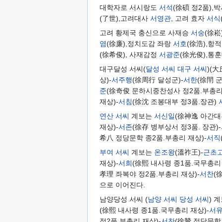
대학자로 서시랑도
서석
(徐碩 정2품),
(了世),고려대사
서영관
, 고려 효자
서식
고려 황제국 충신으로 사재승
서숭
(徐崧)
염
(徐廉),정치도감 좌랑
서호
(徐浩),항
(徐希俊), 사재감정
서광준
(徐光俊),통
대구달성 서씨(
달성 서씨
대구 서씨
)(
상)-
서주행
(徐周行 달성군)-
서한
(徐閈 
준
(徐奇俊 문하시중찬성사 정2품.부총리 
재상)-
서침
(徐沈 조봉대부 정3품.장관)
연산 서씨
계보는
서신일
(徐神逸 아간대
재상)-
서존
(徐存 병부상서 정3품. 장관)-
希八 정당문학 종2품.부총리 재상)-
서직
부여 서씨
계보는
온조왕
(溫祚王)-
근초
재상)-
서희
(徐熙 내사령 종1품.국무총리 
孝理 좌복야 정2품.부총리 재상)-
서찬
(
으로 이어진다.
남양당성 서씨 (
남양 서씨
당성 서씨
) 
(徐熙 내사령 종1품.국무총리 재상)-
서
정2품.부총리 재상)-
서찬
(徐贊 정당문학 