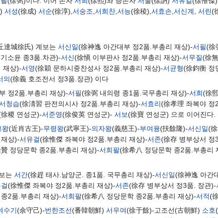
서필
(徐弼)이다. 이어 손자
서희
(徐熙)와 증손자
서눌
(徐訥)
서유걸
(徐惟傑
)
서성
(徐成)
서순
(徐淳),
서숭조
,
서희찬
,
서능
(徐稜),
서효손
,
서신계
,
서린
(
大丘達城徐氏) 계보는
서신일
(徐神逸 아간대부 정2품.부총리 재상)-
서필
(徐
군기소윤 종3품.차관)-
서신
(徐愼 이부판사 정2품.부총리 재상)-
서무질
(徐無
재상)-
서영
(徐穎 문하시중찬성사 정2품.부총리 재상)-
서균형
(徐鈞衡 정
서의
(徐義 호조전서 정3품.장관) 이다
부 정2품.부총리 재상)-
서필
(徐弼 내의령 종1품.국무총리 재상)-
서희
(徐
서청습
(徐淸習 판전의시사 정2품.부총리 재상)-
서효리
(徐孝理 좌복야 정2
(徐稷 연성군)-
서준영
(徐俊英 연성군)-
서보
(徐寶 연성군) 으로 이어진다.
고왕
(近肖古王)-
무령왕
(武寧王)-
의자왕
(義慈王)-
부여융
(扶餘隆)-
서신일
(
재상)-
서유걸
(徐惟傑 좌복야 정2품.부총리 재상)-
서존
(徐存 병부상서 정3
徐贊 정당문학 종2품.부총리 재상)-
서희팔
(徐希八 정당문학 종2품.부총리 
계보는
서간
(徐趕 태사.남양군. 종1품. 국무총리 재상)-
서신일
(徐神逸 아간대
유걸
(徐惟傑 좌복야 정2품.부총리 재상)-
서존
(徐存 병부상서 정3품. 장관)-
종2품.부총리 재상)-
서희팔
(徐希八 정당문학 종2품.부총리 재상)-
서적
(
여수기
(余守己)-
번한조선
(番韓朝鮮)
서우여
(徐于餘)-고조선(古朝鮮)
소호