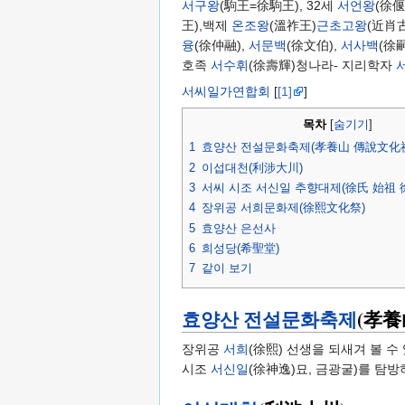
서구왕
(駒王=徐駒王), 32세
서언왕
(徐
王),백제
온조왕
(溫祚王)
근초고왕
(近肖
융
(徐仲融),
서문백
(徐文伯),
서사백
(徐
호족
서수휘
(徐壽輝)청나라- 지리학자
서씨일가연합회
[
[1]
]
목차
[
숨기기
]
1
효양산 전설문화축제(孝養山 傳說文化
2
이섭대천(利涉大川)
3
서씨 시조 서신일 추향대제(徐氏 始祖 
4
장위공 서희문화제(徐熙文化祭)
5
효양산 은선사
6
희성당(希聖堂)
7
같이 보기
효양산 전설문화축제
(孝養
장위공
서희
(徐熙) 선생을 되새겨 볼 수
시조
서신일
(徐神逸)묘, 금광굴)를 탐방