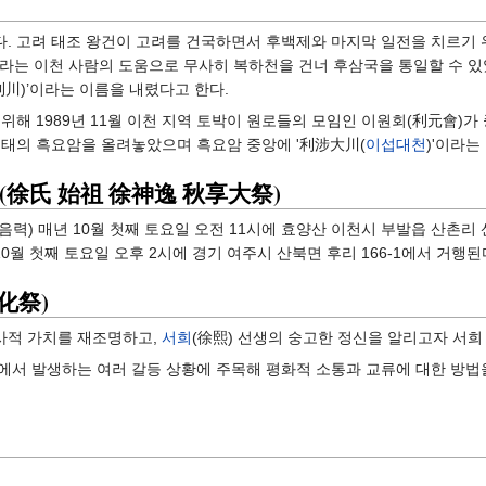
. 고려 태조 왕건이 고려를 건국하면서 후백제와 마지막 일전을 치르기 
이라는 이천 사람의 도움으로 무사히 복하천을 건너 후삼국을 통일할 수 있
利川)’이라는 이름을 내렸다고 한다.
위해 1989년 11월 이천 지역 토박이 원로들의 모임인 이원회(利元會)
형태의 흑요암을 올려놓았으며 흑요암 중앙에 '利涉大川(
이섭대천
)'이라는
(徐氏 始祖 徐神逸 秋享大祭)
(음력) 매년 10월 첫째 토요일 오전 11시에 효양산 이천시 부발읍 산촌리 
10월 첫째 토요일 오후 2시에 경기 여주시 산북면 후리 166-1에서 거행된
化祭)
사적 가치를 재조명하고,
서희
(徐熙) 선생의 숭고한 정신을 알리고자 서희
서 발생하는 여러 갈등 상황에 주목해 평화적 소통과 교류에 대한 방법을 