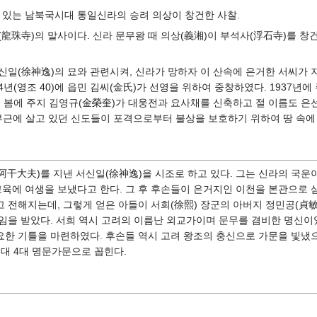
 있는 남북국시대 통일신라의 승려 의상이 창건한 사찰.
珠寺)의 말사이다. 신라 문무왕 때 의상(義湘)이 부석사(浮石寺)를 창건
일(徐神逸)의 묘와 관련시켜, 신라가 망하자 이 산속에 은거한 서씨가 
4년(영조 40)에 읍민 김씨(金氏)가 선영을 위하여 중창하였다. 1937년에
9년 봄에 주지 김영규(金榮奎)가 대웅전과 요사채를 신축하고 절 이름도 
 절 부근에 살고 있던 신도들이 포격으로부터 불상을 보호하기 위하여 땅 속
(阿干大夫)를 지낸 서신일(徐神逸)을 시조로 하고 있다. 그는 신라의 국
교육에 여생을 보냈다고 한다. 그 후 후손들이 은거지인 이천을 본관으로 
 전해지는데, 그렇게 얻은 아들이 서희(徐熙) 장군의 아버지 정민공(貞敏
임을 받았다. 서희 역시 고려의 이름난 외교가이며 문무를 겸비한 명신이
한 기틀을 마련하였다. 후손들 역시 고려 왕조의 충신으로 가문을 빛냈으
대 4대 명문가문으로 꼽힌다.