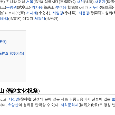
偃王)-진나라 재상
서복
(徐福)-삼국시대(三國時代)
서선
(徐宣),
서유자
(徐孺
古王)
무령왕
(武寧王)-
의자왕
(義慈王)
부여융
(扶餘隆),신라
서두라
(徐豆羅)
嗣伯)- 북제(北齊)
서지재
(徐之才),
서임경
(徐林卿),
서동경
(徐同卿)- 원위
서하객
(徐震客),대학자
서광계
(徐光啓)
祝祭)
徐神逸 秋享大祭)
山 傳說文化祝祭)
 있고,
서신일
(徐神逸)선생의 은혜 갚은 사슴과 황금송아지 전설이 있는
하며,
효양산
의 청취를 만끽할 수 있다.
서희문화제
(徐熙文化祭)로 명칭 