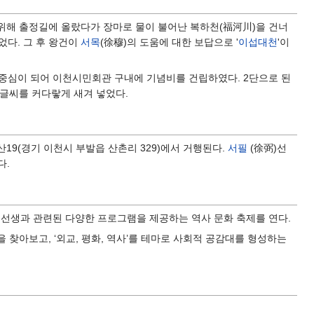
위해 출정길에 올랐다가 장마로 물이 불어난 복하천(福河川)을 건너
었다. 그 후 왕건이
서목
(徐穆)의 도움에 대한 보답으로 '
이섭대천
'이
가 중심이 되어 이천시민회관 구내에 기념비를 건립하였다. 2단으로 된
 글씨를 커다랗게 새겨 넣었다.
산19(경기 이천시 부발읍 산촌리 329)에서 거행된다.
서필
(徐弼)선
다.
 선생과 관련된 다양한 프로그램을 제공하는 역사 문화 축제를 연다.
찾아보고, ‘외교, 평화, 역사’를 테마로 사회적 공감대를 형성하는