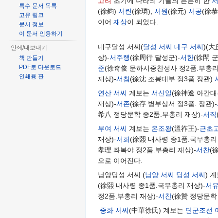
고려
초기에 나라의 기틀의 튼튼히 한
특수 문서 목록
(徐鈞)
서린
(徐璘),
서원
(徐元)
서공
(徐恭
고유 링크
이어
재상
이 되었다.
문서 정보
이 문서 인용하기
대구달성 서씨(
달성 서씨
대구 서씨
)(
인쇄/내보내기
상)-
서주행
(徐周行 달성군)-
서한
(徐閈 
책 만들기
PDF로 다운로드
준
(徐奇俊 문하시중찬성사 정2품.부총리 
인쇄용 판
재상)-
서침
(徐沈 조봉대부 정3품.장관)
연산 서씨
계보는
서신일
(徐神逸 아간대
재상)-
서존
(徐存 병부상서 정3품. 장관)-
希八 정당문학 종2품.부총리 재상)-
서직
부여 서씨
계보는
온조왕
(溫祚王)-
근초
재상)-
서희
(徐熙 내사령 종1품.국무총리 
孝理 좌복야 정2품.부총리 재상)-
서찬
(
으로 이어진다.
남양당성 서씨 (
남양 서씨
당성 서씨
) 
(徐熙 내사령 종1품.국무총리 재상)-
서
정2품.부총리 재상)-
서찬
(徐贊 정당문학 
중화 서씨
(中華徐氏) 계보는
단군조선