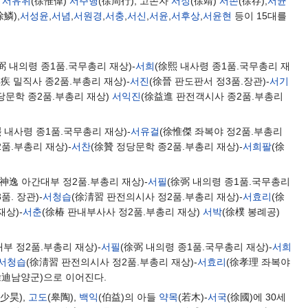
)
서유위
(徐惟偉)
서주행
(徐周行), 고손자
서정
(徐靖)
서존
(徐存),
서균
徐鱗),
서성윤
,
서념
,
서원경
,
서충
,
서신
,
서윤
,
서후상
,
서윤현
등이 15대를
弼 내의령 종1품.국무총리 재상)-
서희
(徐熙 내사령 종1품.국무총리 재
疾 밀직사 종2품.부총리 재상)-
서진
(徐晉 판도판서 정3품.장관)-
서기
당문학 종2품.부총리 재상)
서익진
(徐益進 판전객시사 종2품.부총리
熙 내사령 종1품.국무총리 재상)-
서유걸
(徐惟傑 좌복야 정2품.부총리
품.부총리 재상)-
서찬
(徐贊 정당문학 종2품.부총리 재상)-
서희팔
(徐
徐神逸 아간대부 정2품.부총리 재상)-
서필
(徐弼 내의령 종1품.국무총리
품. 장관)-
서청습
(徐淸習 판전의시사 정2품.부총리 재상)-
서효리
(徐
재상)-
서춘
(徐椿 판내부사사 정2품.부총리 재상)
서박
(徐樸 봉례공)
부 정2품.부총리 재상)-
서필
(徐弼 내의령 종1품.국무총리 재상)-
서희
서청습
(徐淸習 판전의시사 정2품.부총리 재상)-
서효리
(徐孝理 좌복야
徐迪남양군)으로 이어진다.
(少昊),
고도
(皋陶),
백익
(伯益)의 아들
약목
(若木)-
서국
(徐國)에 30세