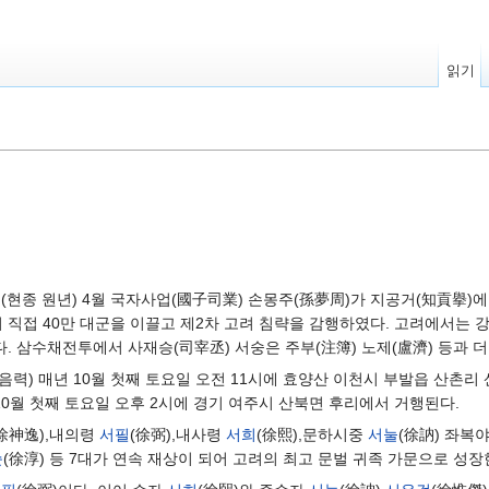
읽기
년(현종 원년) 4월 국자사업(國子司業) 손몽주(孫夢周)가 지공거(知貢擧)에
이 직접 40만 대군을 이끌고 제2차 고려 침략을 감행하였다. 고려에서는 강
. 삼수채전투에서 사재승(司宰丞) 서숭은 주부(注簿) 노제(盧濟) 등과 
(음력) 매년 10월 첫째 토요일 오전 11시에 효양산 이천시 부발읍 산촌리 
 10월 첫째 토요일 오후 2시에 경기 여주시 산북면 후리에서 거행된다.
(徐神逸),내의령
서필
(徐弼),내사령
서희
(徐熙),문하시중
서눌
(徐訥) 좌복
순
(徐淳) 등 7대가 연속 재상이 되어 고려의 최고 문벌 귀족 가문으로 성장