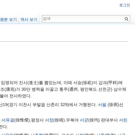
로그인
원본 보기
역사 보기
 임명되어 진사(進士)를 뽑았는데, 이때 서숭(徐崧)이 갑과(甲科)에
조(康兆)가 30만 병력을 이끌고 통주(通州, 평안북도 선천군) 삼수채
더불어 전사하였다.
산19(경기 이천시 부발읍 산촌리 329)에서 거행된다.
서필
(徐弼)선
야
서유걸
(徐惟傑),평장사
서정
(徐靖),우복야
서균
(徐均) 판대부사
서린
한다.