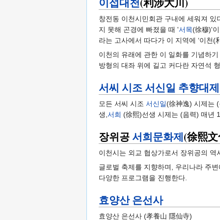
이섭대천
(利涉大川)
창전동 이천시민회관 구내에 세워져 있다
지 못해 곤경에 빠졌을 때 '
서목
(徐穆)'
라는 고사에서 따다가 이 지역에 ‘이천(
이천의 유래에 관한 이 일화를 기념하기 
방형의 대좌 위에 길고 커다란 자연석 
서씨 시조 서신일 추향대제
모든 서씨 시조
서신일
(徐神逸) 시제는 
생,
서희
(徐熙)선생 시제는 (음력) 매년 
장위공
서희문화제
(徐熙文
이천시는 외교 협상가로서 장위공의 역
글로벌 축제를 지향하며, 우리나라 주변에
다양한 프로그램을 진행한다.
효양산 은선사
효양산 은선사 (孝養山 隱仙寺)