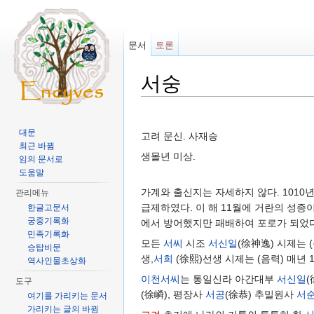
문서
토론
서숭
이동:
둘러보기
,
검색
대문
고려 문신. 사재승
최근 바뀜
생몰년 미상.
임의 문서로
도움말
가계와 출신지는 자세하지 않다. 1010
관리메뉴
급제하였다. 이 해 11월에 거란의 성종
한글고문서
궁중기록화
에서 방어했지만 패배하여 포로가 되었다
민족기록화
모든
서씨
시조
서신일
(徐神逸) 시제는 
승탑비문
생,
서희
(徐熙)선생 시제는 (음력) 매년
역사인물초상화
이천서씨
는 통일신라 아간대부
서신일
도구
(徐嶙), 평장사
서공
(徐恭) 추밀원사
서
여기를 가리키는 문서
가리키는 글의 바뀜