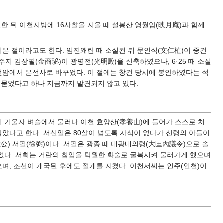
한 뒤 이천지방에 16사찰을 지을 때 설봉산 영월암(映月庵)과 함께
지은 절이라고도 한다. 임진왜란 때 소실된 뒤 문인식(文仁植)이 중건
 주지 김상필(金商珌)이 광명전(光明殿)을 신축하였으나, 6·25 때 소실
은선암에서 은선사로 바꾸었다. 이 절에는 창건 당시에 봉안하였다는 석
에 묻었다고 하나 지금까지 발견되지 않고 있다.
운이 기울자 벼슬에서 물러나 이천 효양산(孝養山)에 들어가 스스로 처
삼았다고 한다. 서신일은 80살이 넘도록 자식이 없다가 신령의 아들이
公) 서필(徐弼)이다. 서필은 광종 때 대광내의령(大匡內議令)으로 솔
었다. 서희는 거란의 침입을 탁월한 화술로 굴복시켜 물러가게 했으며
며, 조선이 개국된 후에도 절개를 지켰다. 이천서씨는 인주(인천)이