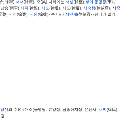
子; 徐穉)
서서
(徐庶), 오(吳) 나라에는
서성
(徐盛),
부여
동명왕
(東明
- 남송(南宋)
서희
(徐煕),
서도
(徐道),
서도
(徐度),
서숙향
(徐叔嚮),
서중
(元魏)
서건
(徐謇),
서웅
(徐雄)- 수 나라
서민제
(徐敏齊) -원나라 말기
효양산
의 주요 6개소(물명당, 효양정, 금송아지상, 은선사,
서씨
(徐氏)
변경