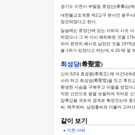
경기도 이천시 부발읍 효양산(孝養山)에
대한불교조계종 제2교구 본사인 용주사(龍
창건하였다고 한다.
일설에는 효양산에 있는 서씨의 시조 서신
하였으나 그 뒤 다시 폐허화된 것을 176
되어 완전히 폐사로 남았던 것을 197
불 1위가 있었다고 하는데, 6·25 때
희성당
(希聖堂)
신라 52대 효공왕(孝恭王) 때 아간대부
사라 하고 희성당(希聖堂)을 짓고 후진
환생한 사슴을 구해주고 아들을 얻었다고
직한 간언으로 왕을 보필하여 두터운 신
압록강을 국토의 경계로 확정짓는데 중요
씨, 해주최씨, 남양홍씨와 더불어 고려시
같이 보기
이천 서씨