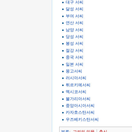
대구 서씨
달성 서씨
부여 서씨
연산 서씨
남양 서씨
당성 서씨
봉성 서씨
절강 서씨
중국 서씨
일본 서씨
몽고서씨
러시아서씨
튀르키예서씨
멕시코서씨
불가리아서씨
중앙아시아서씨
카자흐스탄서씨
우즈베키스탄서씨
분류
:
고려의 인물
충신