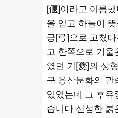
[偃]이라고 이름했
을 얻고 하늘이 
궁[弓]으로 고쳤다
고 한쪽으로 기울
였던 기[夔]의 
구 용산문화의 관
있었는데 그 후유
습니다 신성한 붉은