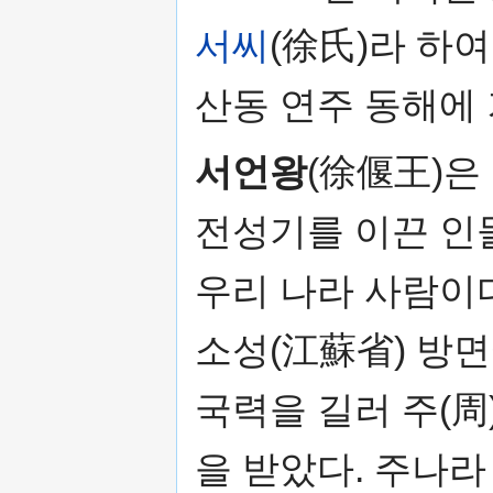
서씨
(徐氏)라 하
산동 연주 동해에
서언왕
(徐偃王)은
전성기를 이끈 인
우리 나라 사람이다.
소성(江蘇省) 방
국력을 길러 주(周
을 받았다. 주나라