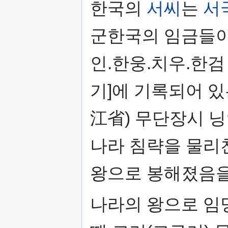
한국의
서씨
는
서
군한국의 임금들이
인.한웅.치우.한
기]에 기록되어 
江省) 무단장시 닝
나라 침략을 물리
왕으로 봉해졌음을 
나라의 왕으로 임