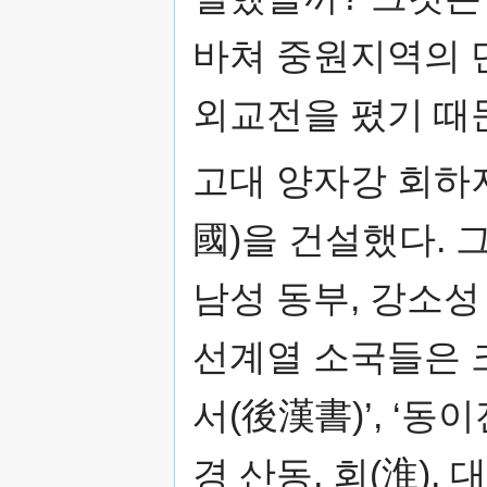
바쳐 중원지역의 
외교전을 폈기 때
고대 양자강 회하
國)을 건설했다. 그
남성 동부, 강소성
선계열 소국들은 크
서(後漢書)’, ‘동
경 산동, 회(淮),