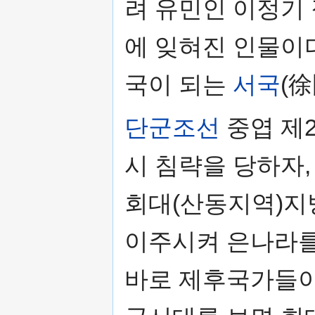
려 유민인 이정기
에 잊혀진 인물이다
국이 되는
서국
(
단군조선
중엽 제2
시 침략을 당하자,
회대(산동지역)지
이주시켜 은나라를
바로 제후국가들이 