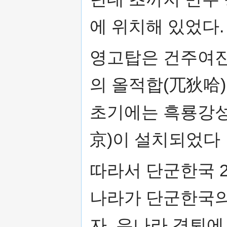
에 위치해 있었다.
영고탑은 건주여진
의 올적합(兀狄哈
초기에는 흑룡강
京)이 설치되었다
따라서 단군한국 2
나라가 단군한국의
자, 은나라 격퇴