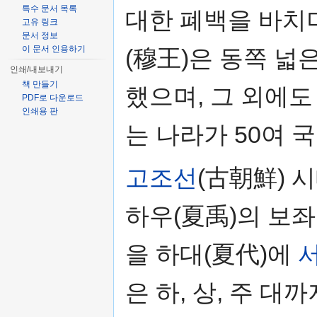
특수 문서 목록
대한 폐백을 바치며
고유 링크
문서 정보
이 문서 인용하기
(穆王)은 동쪽 넓
인쇄/내보내기
책 만들기
했으며, 그 외에도
PDF로 다운로드
인쇄용 판
는 나라가 50여 
고조선
(古朝鮮) 
하우(夏禹)의 보
을 하대(夏代)에
은 하, 상, 주 