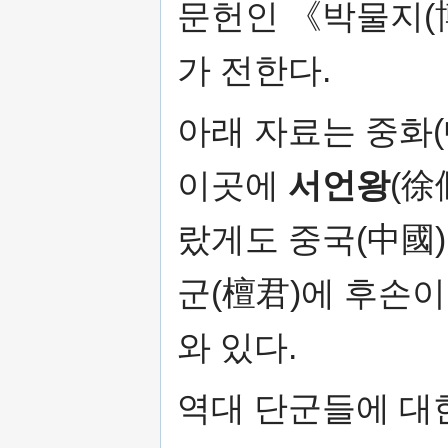
문헌인 《박물지
가 전한다.
아래 자료는 중화
이곳에
서언왕
(徐
랐게도 중국(中國)
군(檀君)에 후손이
와 있다.
역대 단군들에 대