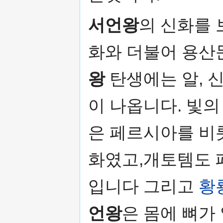
서언왕
의 신화를
화와 더불어 용산
왕
탄생에는 알, 신
이 나옵니다. 빛
은 페르시아를 비
화였고,개토템도 
입니다 그리고
황
언왕
은 몸에 뼈가