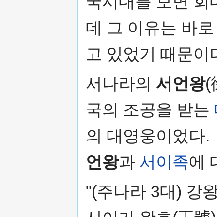
국시대를 보면 회
데 그 이유는 바로
고 있었기 때문이
서나라의
서언왕
국의 조공을 받는
의 대영웅이었다.
언왕
과
서이족
에 
"(주나라 3대) 강