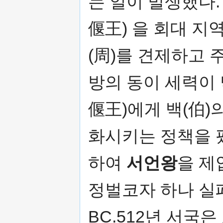
는 일이 발생했다
偃王) 을 회대 지
(周)를 견제하고 
방의 동이 세력이
偃王)에게 백(伯)
화시키는 정책을 
하여
서언왕
을 제
정벌코자 하나 실
BC.512년 서국