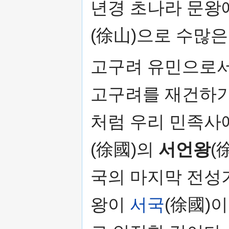
년경 초나라 문왕
(徐山)으로 수많
고구려 유민으로서
고구려를 재건하기
처럼 우리 민족사
(徐國)의
서언왕
(
국의 마지막 전성
왕이
서국
(徐國)