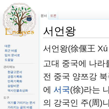
문서
토론
서언왕
이동:
둘러보기
,
검색
서언왕(徐偃王 Xú Y
대문
최근 바뀜
임의 문서로
도움말
고대 중국에 나라
관리메뉴
한글고문서
전 중국 양쯔강 북
궁중기록화
민족기록화
승탑비문
에
서국
(徐)라는
역사인물초상화
도구
의 강국인 주(周)
여기를 가리키는 문서
가리키는 글의 바뀜