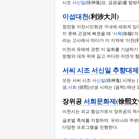
시조
서신일
(徐神逸)묘, 금광굴)를 탐방
이섭대천
(利涉大川)
창전동 이천시민회관 구내에 세워져 있다
지 못해 곤경에 빠졌을 때 '
서목
(徐穆)'
라는 고사에서 따다가 이 지역에 ‘이천(
이천의 유래에 관한 이 일화를 기념하기 
방형의 대좌 위에 길고 커다란 자연석 
서씨 시조 서신일 추향대제
모든 서씨 시조
서신일
(徐神逸) 시제는 
생,
서희
(徐熙)선생 시제는 (음력) 매년 
장위공
서희문화제
(徐熙文
이천시는 외교 협상가로서 장위공의 역
글로벌 축제를 지향하며, 우리나라 주변에
다양한 프로그램을 진행한다.