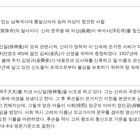
 있는 남북국시대 통일신라의 승려 의상이 창건한 사찰.
珠寺)의 말사이다. 신라 문무왕 때 의상(義湘)이 부석사(浮石寺)를 창건
일(徐神逸)의 묘와 관련시켜, 신라가 망하자 이 산속에 은거한 서씨가 
4년(영조 40)에 읍민 김씨(金氏)가 선영을 위하여 중창하였다. 1937년에
9년 봄에 주지 김영규(金榮奎)가 대웅전과 요사채를 신축하고 절 이름도 
 절 부근에 살고 있던 신도들이 포격으로부터 불상을 보호하기 위하여 땅 속
(阿干大夫)를 지낸 서신일(徐神逸)을 시조로 하고 있다. 그는 신라의 국
교육에 여생을 보냈다고 한다. 그 후 후손들이 은거지인 이천을 본관으로 
 전해지는데, 그렇게 얻은 아들이 서희(徐熙) 장군의 아버지 정민공(貞敏
임을 받았다. 서희 역시 고려의 이름난 외교가이며 문무를 겸비한 명신이
한 기틀을 마련하였다. 후손들 역시 고려 왕조의 충신으로 가문을 빛냈으
대 4대 명문가문으로 꼽힌다.