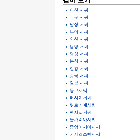
같이 보기
이천 서씨
대구 서씨
달성 서씨
부여 서씨
연산 서씨
남양 서씨
당성 서씨
봉성 서씨
절강 서씨
중국 서씨
일본 서씨
몽고서씨
러시아서씨
튀르키예서씨
멕시코서씨
불가리아서씨
중앙아시아서씨
카자흐스탄서씨