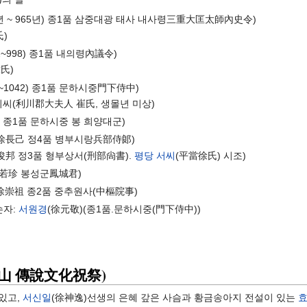
01년 ~ 965년) 종1품 삼중대광 태사 내사령三重大匡太師內史令)
氏)
42~998) 종1품 내의령內議令)
氏)
? ~1042) 종1품 문하시중門下侍中)
최씨(利川郡大夫人 崔氏, 생몰년 미상)
 종1품 문하시중 봉 희양대군)
(徐長己 정4품 병부시랑兵部侍郞)
俊邦 정3품 형부상서(刑部尙書).
평당 서씨
(平當徐氏) 시조)
徐若珍 봉성군鳳城君)
徐崇祖 종2품 중추원사(中樞院事)
손자:
서원경
(徐元敬)(종1품.문하시중(門下侍中))
山 傳說文化祝祭)
 있고,
서신일
(徐神逸)선생의 은혜 갚은 사슴과 황금송아지 전설이 있는