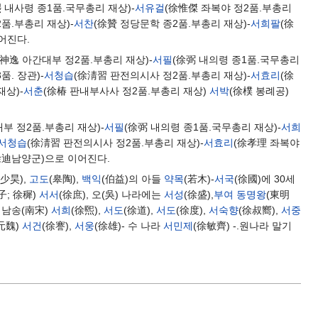
熙 내사령 종1품.국무총리 재상)-
서유걸
(徐惟傑 좌복야 정2품.부총리
품.부총리 재상)-
서찬
(徐贊 정당문학 종2품.부총리 재상)-
서희팔
(徐
어진다.
徐神逸 아간대부 정2품.부총리 재상)-
서필
(徐弼 내의령 종1품.국무총리
품. 장관)-
서청습
(徐淸習 판전의시사 정2품.부총리 재상)-
서효리
(徐
재상)-
서춘
(徐椿 판내부사사 정2품.부총리 재상)
서박
(徐樸 봉례공)
부 정2품.부총리 재상)-
서필
(徐弼 내의령 종1품.국무총리 재상)-
서희
서청습
(徐淸習 판전의시사 정2품.부총리 재상)-
서효리
(徐孝理 좌복야
徐迪남양군)으로 이어진다.
(少昊),
고도
(皋陶),
백익
(伯益)의 아들
약목
(若木)-
서국
(徐國)에 30세
子; 徐穉)
서서
(徐庶), 오(吳) 나라에는
서성
(徐盛),
부여
동명왕
(東明
- 남송(南宋)
서희
(徐煕),
서도
(徐道),
서도
(徐度),
서숙향
(徐叔嚮),
서중
(元魏)
서건
(徐謇),
서웅
(徐雄)- 수 나라
서민제
(徐敏齊) -.원나라 말기