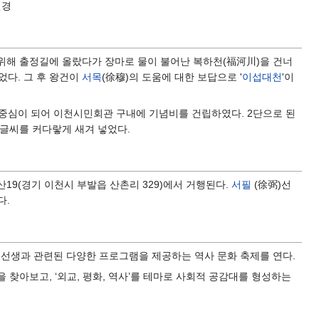
변경
위해 출정길에 올랐다가 장마로 물이 불어난 복하천(福河川)을 건너
었다. 그 후 왕건이
서목
(徐穆)의 도움에 대한 보답으로 '
이섭대천
'이
가 중심이 되어 이천시민회관 구내에 기념비를 건립하였다. 2단으로 된
 글씨를 커다랗게 새겨 넣었다.
산19(경기 이천시 부발읍 산촌리 329)에서 거행된다.
서필
(徐弼)선
다.
 선생과 관련된 다양한 프로그램을 제공하는 역사 문화 축제를 연다.
찾아보고, ‘외교, 평화, 역사’를 테마로 사회적 공감대를 형성하는