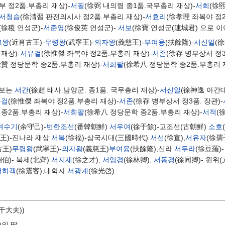
부 정2품.부총리 재상)-
서필
(徐弼 내의령 종1품.국무총리 재상)-
서희
(徐
서청습
(徐淸習 판전의시사 정2품.부총리 재상)-
서효리
(徐孝理 좌복야 정2
(徐稷 연성군)-
서준영
(徐俊英 연성군)-
서보
(徐寶 연성군(連城君) 으로 이
고왕
(近肖古王)-
무령왕
(武寧王)-
의자왕
(義慈王)-
부여융
(扶餘隆)-
서신일
(
재상)-
서유걸
(徐惟傑 좌복야 정2품.부총리 재상)-
서존
(徐存 병부상서 정3
徐贊 정당문학 종2품.부총리 재상)-
서희팔
(徐希八 정당문학 종2품.부총리 
계보는
서간
(徐趕 태사.남양군. 종1품. 국무총리 재상)-
서신일
(徐神逸 아간대
유걸
(徐惟傑 좌복야 정2품.부총리 재상)-
서존
(徐存 병부상서 정3품. 장관)-
종2품.부총리 재상)-
서희팔
(徐希八 정당문학 종2품.부총리 재상)-
서적
(
여수기
(余守己)-
번한조선
(番韓朝鮮)
서우여
(徐于餘)-고조선(古朝鮮)
소호
偃王)-진나라 재상
서복
(徐福)-삼국시대(三國時代)
서선
(徐宣),
서유자
(徐孺
古王)
무령왕
(武寧王)-
의자왕
(義慈王)
부여융
(扶餘隆),신라
서두라
(徐豆羅)
嗣伯)- 북제(北齊)
서지재
(徐之才),
서임경
(徐林卿),
서동경
(徐同卿)- 원위
서하객
(徐震客),대학자
서광계
(徐光啓)
干大夫))
)의 딸