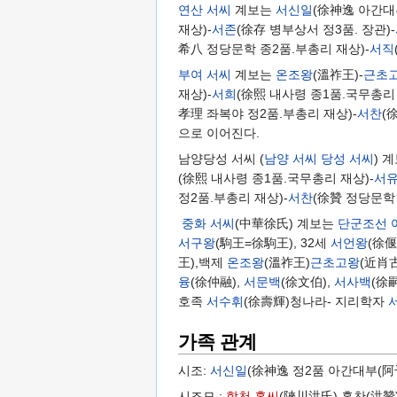
연산 서씨
계보는
서신일
(徐神逸 아간대
재상)-
서존
(徐存 병부상서 정3품. 장관)-
希八 정당문학 종2품.부총리 재상)-
서직
부여 서씨
계보는
온조왕
(溫祚王)-
근초
재상)-
서희
(徐熙 내사령 종1품.국무총리 
孝理 좌복야 정2품.부총리 재상)-
서찬
(
으로 이어진다.
남양당성 서씨 (
남양 서씨
당성 서씨
) 
(徐熙 내사령 종1품.국무총리 재상)-
서
정2품.부총리 재상)-
서찬
(徐贊 정당문학 
중화 서씨
(中華徐氏) 계보는
단군조선
서구왕
(駒王=徐駒王), 32세
서언왕
(徐
王),백제
온조왕
(溫祚王)
근초고왕
(近肖
융
(徐仲融),
서문백
(徐文伯),
서사백
(徐
호족
서수휘
(徐壽輝)청나라- 지리학자
가족 관계
시조:
서신일
(徐神逸 정2품 아간대부(阿
시조모 :
합천 홍씨
(陜川洪氏) 홍찬(洪贊