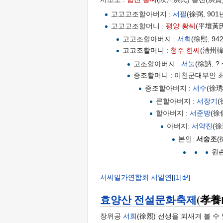
고고고조할아버지 :
서필
(徐弼, 9
고고고조할머니 :
평양 황씨
(平壤黃
고고조할아버지 :
서희
(徐熙, 9
고고조할머니 :
청주 한씨
(淸州韓
고조할아버지 :
서눌
(徐訥, 
증조할머니 : 이천군대부인 
증조할아버지 :
서수
(徐琇
큰할아버지 :
서장기
할아버지 :
서준방
(徐
아버지:
서약진
(
본인:
서숭조
(
원
서씨일가연합회
서일연
[
[1]
]
효양산 전설문화축제
(孝養
장위공
서희
(徐熙) 선생을 되새겨 볼 수