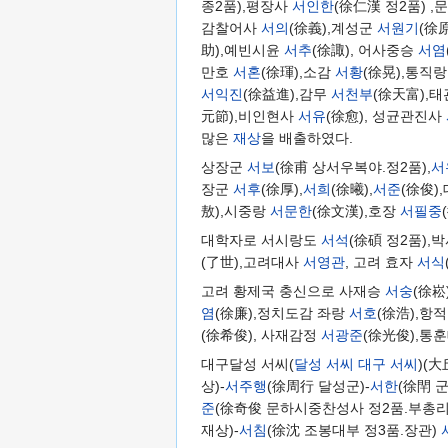
종2품),평장사
서인한
(徐仁漢 정2품) 
감찰어사
서의
(徐義),계성군
서원기
(徐
助),예빈시윤
서추
(徐諏), 어사중승
서염
만호
서혼
(徐琿),소감
서황
(徐晃),통직
서익진
(徐益進),감무
서천부
(徐天富),
元節),비인현사
서유
(徐愈), 성균관진사
많은
재상
을 배출하였다.
상장군
서보
(徐甫 상서우복야.정2품),
서
장군
서후
(徐厚),
서희
(徐曦),
서준
(徐俊)
敖),시중랑
서문한
(徐文漢),호장
서필중
대학자로 서시랑도
서석
(徐碩 정2품),
(了世),고려대사
서영관
, 고려 효자
서식
고려 황제국 충신으로 사재승
서숭
(徐崧)
염
(徐廉),정치도감 좌랑
서호
(徐浩),항
(徐希俊), 사재감정
서광준
(徐光俊),통
대구달성 서씨(
달성 서씨
대구 서씨
)(
상)-
서주행
(徐周行 달성군)-
서한
(徐閈 
준
(徐奇俊 문하시중찬성사 정2품.부총리 
재상)-
서침
(徐沈 조봉대부 정3품.장관)