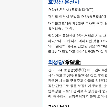
효양산 은선사
효양산 은선사 (孝養山 隱仙寺)
경기도 이천시 부발읍 효양산(孝養山)에
대한불교조계종 제2교구 본사인 용주사(龍
창건하였다고 한다.
일설에는 효양산에 있는 서씨의 시조 서신
하였으나 그 뒤 다시 폐허화된 것을 176
되어 완전히 폐사로 남았던 것을 197
불 1위가 있었다고 하는데, 6·25 때
희성당
(希聖堂)
신라 52대 효공왕(孝恭王) 때 아간대부
사라 하고 희성당(希聖堂)을 짓고 후진
환생한 사슴을 구해주고 아들을 얻었다고
직한 간언으로 왕을 보필하여 두터운 신
압록강을 국토의 경계로 확정짓는데 중요
씨, 해주최씨, 남양홍씨와 더불어 고려시