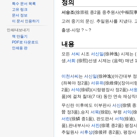
정의
특수 문서 목록
고유 링크
서숭조
(徐崇祖 종2품 중추원사(中樞院事
문서 정보
고려 중기의 문신. 추밀원사를 지냈다. 
이 문서 인용하기
출생-사망 ? ~ ?
인쇄/내보내기
책 만들기
내용
PDF로 다운로드
인쇄용 판
모든
서씨
시조
서신일
(徐神逸) 시제는 
생,
서희
(徐熙)선생 시제는 (음력) 매년
이천서씨
는
서신일
(徐神逸)(아간대부 정
(좌복야 정2품)
서유위
(徐維偉)(장야서령
2품)
서석
(徐碩)(시랑평장사 정2품)-
서
품)에 걸쳐 칠대(7 대) 동안 연속 재상
무신란 이후에도 이부판사
서신
(徐愼 
晉 정3품),승지
서욱
(徐勖), 부령
서익
(
서린
(徐鱗 종1품), 판도판서
서적
(徐迪)
품),판내부사사
서진
(徐璡 종2품) 평장
추밀원사
서후상
(徐後祥 종2품), 평장