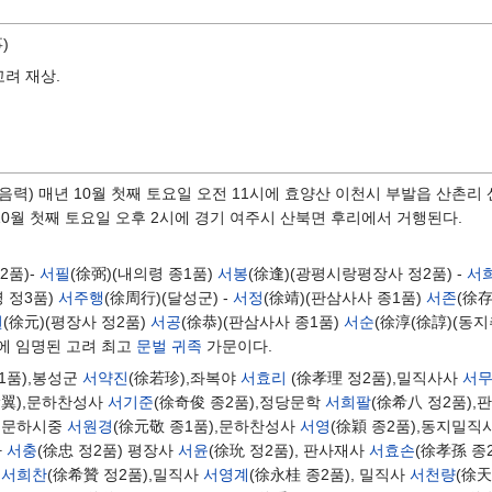
)
고려 재상.
(음력) 매년 10월 첫째 토요일 오전 11시에 효양산 이천시 부발읍 산촌리 
 10월 첫째 토요일 오후 2시에 경기 여주시 산북면 후리에서 거행된다.
2품)-
서필
(徐弼)(내의령 종1품)
서봉
(徐逢)(광평시랑평장사 정2품) -
서
 정3품)
서주행
(徐周行)(달성군) -
서정
(徐靖)(판삼사사 종1품)
서존
(徐存
원
(徐元)(평장사 정2품)
서공
(徐恭)(판삼사사 종1품)
서순
(徐淳(徐諄)(동
직에 임명된 고려 최고
문벌 귀족
가문이다.
종1품),봉성군
서약진
(徐若珍),좌복야
서효리
(徐孝理 정2품),밀직사사
서
徐翼),문하찬성사
서기준
(徐奇俊 종2품),정당문학
서희팔
(徐希八 정2품)
, 문하시중
서원경
(徐元敬 종1품),문하찬성사
서영
(徐穎 종2품),동지밀
사
서충
(徐忠 정2품) 평장사
서윤
(徐玧 정2품), 판사재사
서효손
(徐孝孫 종
사
서희찬
(徐希贊 정2품),밀직사
서영계
(徐永桂 종2품), 밀직사
서천량
(徐天