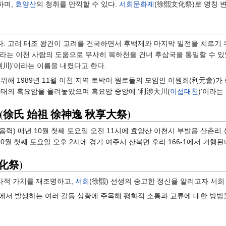
하며,
효양산
의 청취를 만끽할 수 있다.
서희문화제
(徐熙文化祭)로 명칭 
. 고려 태조 왕건이 고려를 건국하면서 후백제와 마지막 일전을 치르기 
이라는 이천 사람의 도움으로 무사히 복하천을 건너 후삼국을 통일할 수 있
利川)’이라는 이름을 내렸다고 한다.
위해 1989년 11월 이천 지역 토박이 원로들의 모임인 이원회(利元會)
형태의 흑요암을 올려놓았으며 흑요암 중앙에 '利涉大川(
이섭대천
)'이라는
(徐氏 始祖 徐神逸 秋享大祭)
(음력) 매년 10월 첫째 토요일 오전 11시에 효양산 이천시 부발읍 산촌리 
10월 첫째 토요일 오후 2시에 경기 여주시 산북면 후리 166-1에서 거행된
化祭)
사적 가치를 재조명하고,
서희
(徐熙) 선생의 숭고한 정신을 알리고자 서희
서 발생하는 여러 갈등 상황에 주목해 평화적 소통과 교류에 대한 방법을 