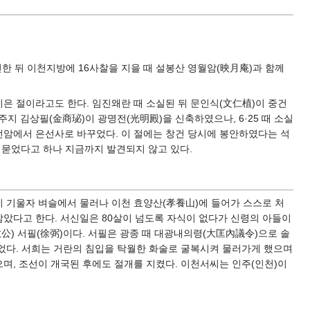
한 뒤 이천지방에 16사찰을 지을 때 설봉산 영월암(映月庵)과 함께
지은 절이라고도 한다. 임진왜란 때 소실된 뒤 문인식(文仁植)이 중건
 주지 김상필(金商珌)이 광명전(光明殿)을 신축하였으나, 6·25 때 소실
은선암에서 은선사로 바꾸었다. 이 절에는 창건 당시에 봉안하였다는 석
에 묻었다고 하나 지금까지 발견되지 않고 있다.
운이 기울자 벼슬에서 물러나 이천 효양산(孝養山)에 들어가 스스로 처
삼았다고 한다. 서신일은 80살이 넘도록 자식이 없다가 신령의 아들이
公) 서필(徐弼)이다. 서필은 광종 때 대광내의령(大匡內議令)으로 솔
었다. 서희는 거란의 침입을 탁월한 화술로 굴복시켜 물러가게 했으며
며, 조선이 개국된 후에도 절개를 지켰다. 이천서씨는 인주(인천)이