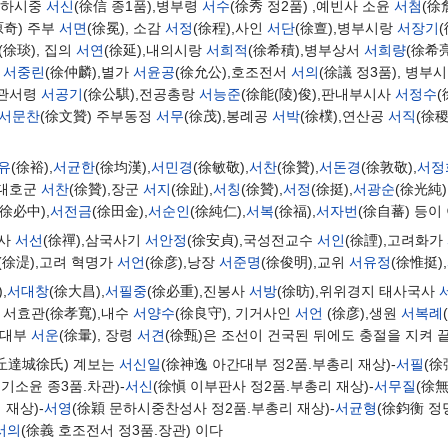
,문하시중
서신
(徐信 종1품),병부령
서수
(徐秀 정2품) ,예빈사 소윤
서첨
(徐
原奇) 주부
서면
(徐冕), 소감
서정
(徐程),사인
서단
(徐亶),병부시랑
서장기
(徐琰), 집의
서연
(徐延),내의시랑
서희적
(徐希積),병부상서
서희량
(徐希
랑
서중린
(徐仲麟),별가
서윤공
(徐允公),호조전서
서의
(徐議 정3품), 병부
태관서령
서공기
(徐公騏),전공총랑
서능준
(徐能(陵)俊),판내부시사
서정수
서문찬
(徐文贊) 주부동정
서무
(徐茂),봉례공
서박
(徐樸),연산공
서직
(徐稷
유
(徐裕),
서균한
(徐均漢),
서민경
(徐敏敬),
서찬
(徐贊),
서돈경
(徐敦敬),
서정
,대호군
서찬
(徐贊),장군
서지
(徐趾),
서칭
(徐贊),
서정
(徐挺),
서광순
(徐光純)
(徐必中),
서전금
(徐田金),
서순인
(徐純仁),
서복
(徐福),
서자번
(徐自蕃) 등이
박사
서선
(徐禪),삼국사기
서안정
(徐安貞),국성전교수
서인
(徐諲),고려화가
(徐湜),고려 혁명가
서언
(徐彦),낭장
서준명
(徐俊明),교위
서유정
(徐惟挺),
,
서대창
(徐大昌),
서필중
(徐必重),진봉사
서방
(徐昉),위위경지 태사국사
적 서효관(徐孝寬),내수
서양수
(徐良守), 기거사인
서언
(徐彦),생원
서복례
훈대부
서운
(徐暈), 장령
서견
(徐甄)은 조선이 건국된 뒤에도 충절을 지켜 
大丘達城徐氏) 계보는
서신일
(徐神逸 아간대부 정2품.부총리 재상)-
서필
(徐
군기소윤 종3품.차관)-
서신
(徐愼 이부판사 정2품.부총리 재상)-
서무질
(徐無
재상)-
서영
(徐穎 문하시중찬성사 정2품.부총리 재상)-
서균형
(徐鈞衡 정
서의
(徐義 호조전서 정3품.장관) 이다