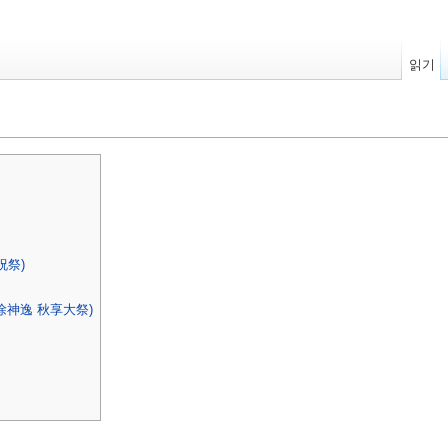
읽기
祝祭)
徐神逸 秋享大祭)