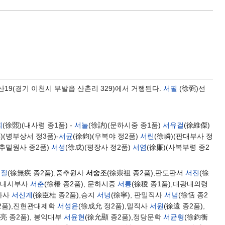
산19(경기 이천시 부발읍 산촌리 329)에서 거행된다.
서필
(徐弼)선
희
(徐熙)(내사령 종1품) -
서눌
(徐訥)(문하시중 종1품)
서유걸
(徐維傑)
)(병부상서 정3품)-
서균
(徐鈞)(우복야 정2품)
서린
(徐嶙)(판대부사 정
지추밀원사 종2품)
서성
(徐成)(평장사 정2품)
서염
(徐廉)(사복부령 종2
무질
(徐無疾 종2품),중추원사
서숭조
(徐崇祖 종2품),판도판서
서진
(徐
,판내시부사
서춘
(徐椿 종2품), 문하시중
서릉
(徐稜 종1품),대광내의령
직사사
서신계
(徐臣桂 종2품),승지
서녕
(徐寧), 판밀직사
서념
(徐恬 종2
2품),진현관대제학
서성윤
(徐成允 정2품),밀직사
서원
(徐遠 종2품),
亮 종2품), 봉익대부
서윤현
(徐允顯 종2품),정당문학
서균형
(徐鈞衡