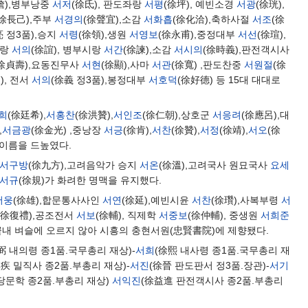
詹),병부낭중
서저
(徐氐), 판도좌랑
서평
(徐坪), 예빈소경
서광
(徐珖),
(徐長己),주부
서경의
(徐聲宜),소감
서화흡
(徐化洽),축하사절
서조
(徐
亮 정3품),승지
서령
(徐領),생원
서영보
(徐永甫),중정대부
서선
(徐瑄),
시랑
서의
(徐誼), 병부시랑
서간
(徐諫),소감
서시의
(徐時義),판전객시사
(徐貞壽),요동진무사
서현
(徐顯),사마
서관
(徐寬) ,판도찬중
서원절
(徐
), 전서
서의
(徐義 정3품),봉정대부
서호덕
(徐好德) 등 15대 대대로
희
(徐廷希),
서홍찬
(徐洪贊),
서인조
(徐仁朝),상호군
서응려
(徐應呂),대
,
서금광
(徐金光) ,중낭장
서긍
(徐肯),
서찬
(徐贊),
서정
(徐靖),
서오
(徐
 이름을 드높였다.
서구방
(徐九方),고려음악가 승지
서온
(徐溫),고려국사 원묘국사
요세
서규
(徐規)가 화려한 명맥을 유지했다.
서웅
(徐雄),합문통사사인
서연
(徐延),예빈시윤
서찬
(徐瓚),사복부령
서
(徐復禮),공조전서
서보
(徐輔), 직제학
서중보
(徐仲輔), 중생원
서희준
끝내 벼슬에 오르지 않아 시흥의 충현서원(忠賢書院)에 제향됐다.
弼 내의령 종1품.국무총리 재상)-
서희
(徐熙 내사령 종1품.국무총리 재
疾 밀직사 종2품.부총리 재상)-
서진
(徐晉 판도판서 정3품.장관)-
서기
당문학 종2품.부총리 재상)
서익진
(徐益進 판전객시사 종2품.부총리