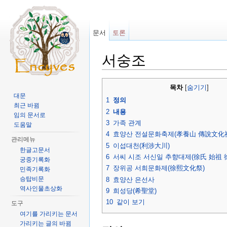
문서
토론
서숭조
이동:
둘러보기
,
검색
목차
[
숨기기
]
대문
1
정의
최근 바뀜
2
내용
임의 문서로
3
가족 관계
도움말
4
효양산 전설문화축제(孝養山 傳說文化
관리메뉴
5
이섭대천(利涉大川)
한글고문서
6
서씨 시조 서신일 추향대제(徐氏 始祖 
궁중기록화
7
장위공 서희문화제(徐熙文化祭)
민족기록화
승탑비문
8
효양산 은선사
역사인물초상화
9
희성당(希聖堂)
10
같이 보기
도구
여기를 가리키는 문서
가리키는 글의 바뀜