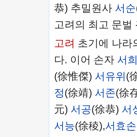
恭) 추밀원사
서순
고려의 최고 문벌
고려
초기에 나라
다. 이어 손자
서
(徐惟傑)
서유위
(
정
(徐靖)
서존
(徐存
元)
서공
(徐恭)
서
서능
(徐稜),
서효손