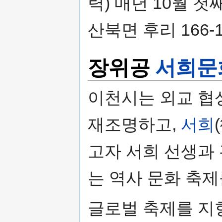
력) 매년 10월 
산북면 후리 166
장위공
서희문
이천시는 외교 협
재조명하고,
서희
고자 서희 선생과
는 역사 문화 축제
글로벌 축제를 지