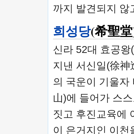
까지 발견되지 않고
희성당
(希聖堂
신라 52대 효공왕
지낸 서신일(徐神逸
의 국운이 기울자
山)에 들어가 스스
짓고 후진교육에 
이 은거지인 이천