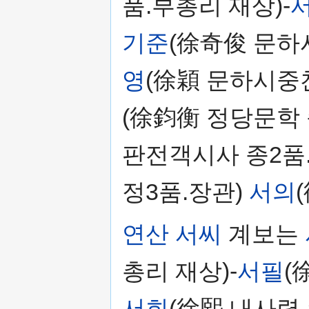
품.부총리 재상)-
기준
(徐奇俊 문하
영
(徐穎 문하시중찬
(徐鈞衡 정당문학 
판전객시사 종2품.
정3품.장관)
서의
연산 서씨
계보는
총리 재상)-
서필
(
서희
(徐熙 내사령 