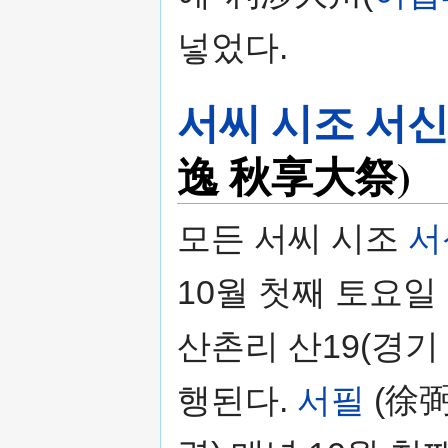
넣었다.
서씨 시조 서
逸 秋享大祭)
모든 서씨 시조
서
10월 첫째 토요일
산촌리 산19(경기
행된다.
서필
(徐弼