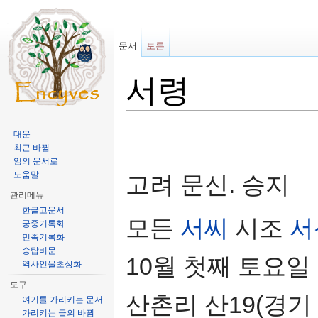
문서
토론
서령
이동:
둘러보기
,
검색
대문
최근 바뀜
임의 문서로
도움말
고려 문신. 승지
관리메뉴
한글고문서
모든
서씨
시조
서
궁중기록화
민족기록화
승탑비문
10월 첫째 토요일
역사인물초상화
도구
산촌리 산19(경기
여기를 가리키는 문서
가리키는 글의 바뀜