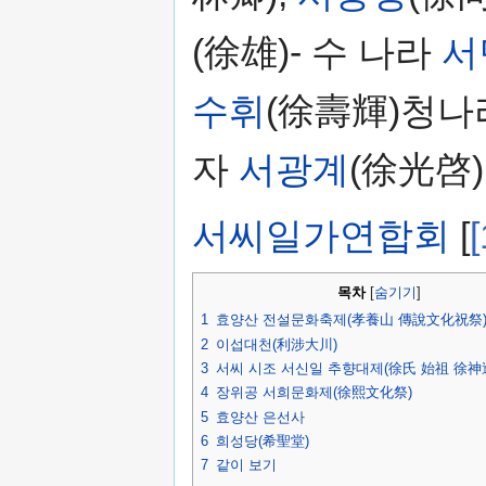
(徐雄)- 수 나라
서
수휘
(徐壽輝)청나
자
서광계
(徐光啓)
서씨일가연합회
[
[
목차
[
숨기기
]
1
효양산 전설문화축제(孝養山 傳說文化祝祭
2
이섭대천(利涉大川)
3
서씨 시조 서신일 추향대제(徐氏 始祖 徐神
4
장위공 서희문화제(徐熙文化祭)
5
효양산 은선사
6
희성당(希聖堂)
7
같이 보기