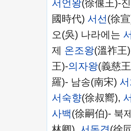
서언왕
(徐偃王)-
國時代)
서선
(徐宣)
오(吳) 나라에는
제
온조왕
(溫祚王)
王)-
의자왕
(義慈王
羅)- 남송(南宋)
서
서숙향
(徐叔嚮),
사백
(徐嗣伯)- 북
林卿),
서동경
(徐同