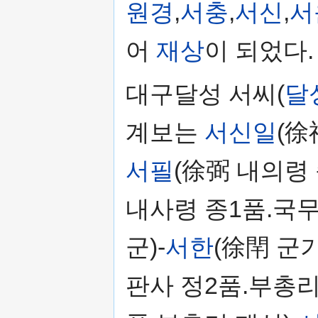
원경
,
서충
,
서신
,
서
어
재상
이 되었다.
대구달성 서씨(
달
계보는
서신일
(徐
서필
(徐弼 내의령 
내사령 종1품.국무
군)-
서한
(徐閈 군
판사 정2품.부총리