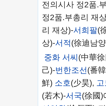
전의시사 정2품.부
정2품.부총리 재상
리 재상)-
서희팔
(
상)-
서적
(徐迪남양
중화 서씨
(中華徐
己)-
번한조선
(番
鮮)
소호
(少昊),
고
(若木)-
서국
(徐國)