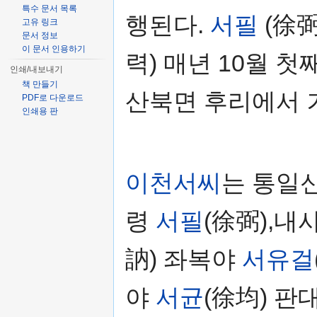
특수 문서 목록
행된다.
서필
(徐弼
고유 링크
문서 정보
이 문서 인용하기
력) 매년 10월 
인쇄/내보내기
책 만들기
산북면 후리에서 
PDF로 다운로드
인쇄용 판
이천서씨
는 통일
령
서필
(徐弼),내
訥) 좌복야
서유걸
야
서균
(徐均) 