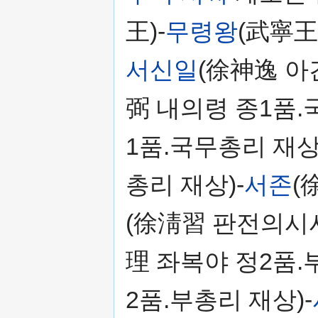
王)-
무령왕
(武寧王)
서신일
(徐神逸 아
弼 내의령 종1품.
1품.국무총리 재상
총리 재상)-
서존
(
(徐淸習 판전의시사
理 좌복야 정2품.
2품.부총리 재상)-