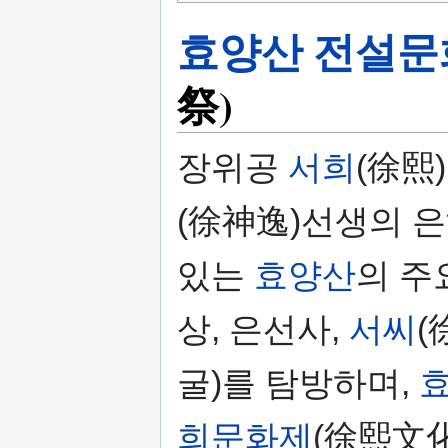
효양산 전설
祭)
장위공
서희
(徐熙
(徐神逸)선생의 
있는
효양산
의 주
상, 은선사,
서씨
(
굴)를 탐방하며,
희문화제
(徐熙文