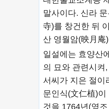
말사이다. 신라 문
寺)를 창건한 뒤 
산 영월암(映月庵
일설에는 효양산에
의 묘와 관련시켜,
서씨가 지은 절이
문인식(文仁植)이
것을 1764년(영조