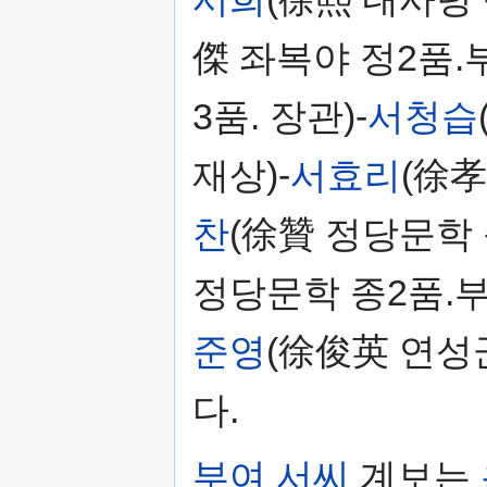
傑 좌복야 정2품.
3품. 장관)-
서청습
재상)-
서효리
(徐孝
찬
(徐贊 정당문학 
정당문학 종2품.부
준영
(徐俊英 연성
다.
부여 서씨
계보는