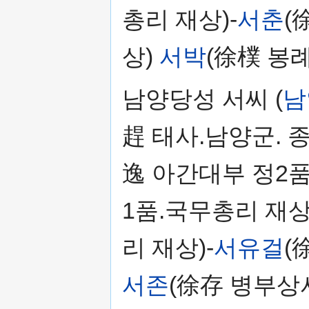
총리 재상)-
서춘
(
상)
서박
(徐樸 봉
남양당성 서씨 (
남
趕 태사.남양군. 종
逸 아간대부 정2품
1품.국무총리 재상
리 재상)-
서유걸
(
서존
(徐存 병부상서