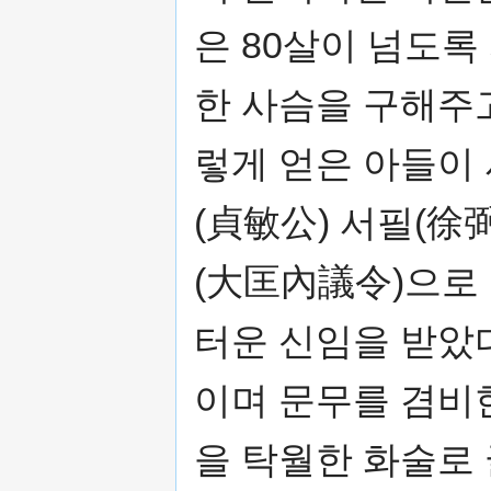
은 80살이 넘도록
한 사슴을 구해주
렇게 얻은 아들이 
(貞敏公) 서필(徐
(大匡內議令)으로
터운 신임을 받았
이며 문무를 겸비
을 탁월한 화술로