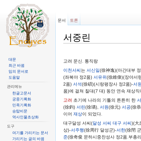
문서
토론
서중린
이동:
둘러보기
,
검색
대문
고려 문신. 통직랑
최근 바뀜
이천서씨
는
서신일
(徐神逸)(아간대부 정
임의 문서로
(좌복야 정2품)
서유위
(徐維偉)(장야서령
도움말
2품)
서석
(徐碩)(시랑평장사 정2품)-
서
관리메뉴
품)에 걸쳐 칠대(7 대) 동안 연속 재상
한글고문서
궁중기록화
고려
초기에 나라의 기틀의 튼튼히 한
민족기록화
(徐鈞)
서린
(徐璘),
서원
(徐元)
서공
(徐恭
승탑비문
이어
재상
이 되었다.
역사인물초상화
대구달성 서씨(
달성 서씨
대구 서씨
)(
도구
상)-
서주행
(徐周行 달성군)-
서한
(徐閈 
여기를 가리키는 문서
준
(徐奇俊 문하시중찬성사 정2품.부총리 
가리키는 글의 바뀜