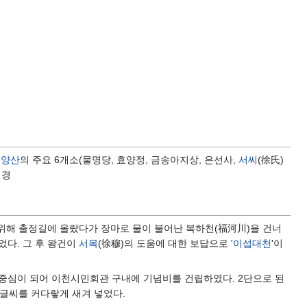
효양산
의 주요 6개소(물명당, 효양정, 금송아지상, 은선사,
서씨
(徐氏)
변경
위해 출정길에 올랐다가 장마로 물이 불어난 복하천(福河川)을 건너
었다. 그 후 왕건이
서목
(徐穆)의 도움에 대한 보답으로 '
이섭대천
'이
가 중심이 되어 이천시민회관 구내에 기념비를 건립하였다. 2단으로 된
 글씨를 커다랗게 새겨 넣었다.