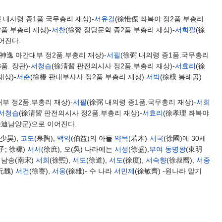
熙 내사령 종1품.국무총리 재상)-
서유걸
(徐惟傑 좌복야 정2품.부총리
품.부총리 재상)-
서찬
(徐贊 정당문학 종2품.부총리 재상)-
서희팔
(徐
어진다.
徐神逸 아간대부 정2품.부총리 재상)-
서필
(徐弼 내의령 종1품.국무총리
품. 장관)-
서청습
(徐淸習 판전의시사 정2품.부총리 재상)-
서효리
(徐
재상)-
서춘
(徐椿 판내부사사 정2품.부총리 재상)
서박
(徐樸 봉례공)
부 정2품.부총리 재상)-
서필
(徐弼 내의령 종1품.국무총리 재상)-
서희
서청습
(徐淸習 판전의시사 정2품.부총리 재상)-
서효리
(徐孝理 좌복야
徐迪남양군)으로 이어진다.
(少昊),
고도
(皋陶),
백익
(伯益)의 아들
약목
(若木)-
서국
(徐國)에 30세
子; 徐穉)
서서
(徐庶), 오(吳) 나라에는
서성
(徐盛),
부여
동명왕
(東明
- 남송(南宋)
서희
(徐煕),
서도
(徐道),
서도
(徐度),
서숙향
(徐叔嚮),
서중
(元魏)
서건
(徐謇),
서웅
(徐雄)- 수 나라
서민제
(徐敏齊) -원나라 말기