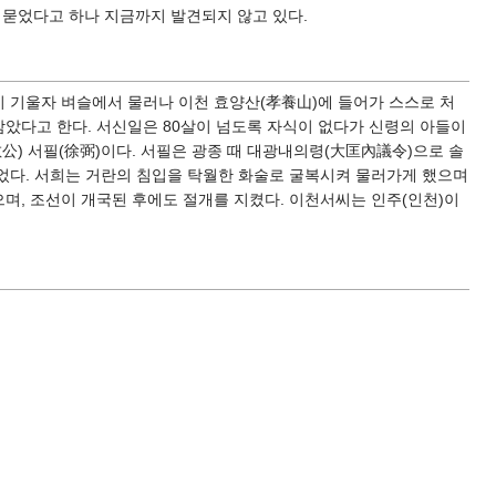
에 묻었다고 하나 지금까지 발견되지 않고 있다.
운이 기울자 벼슬에서 물러나 이천 효양산(孝養山)에 들어가 스스로 처
삼았다고 한다. 서신일은 80살이 넘도록 자식이 없다가 신령의 아들이
公) 서필(徐弼)이다. 서필은 광종 때 대광내의령(大匡內議令)으로 솔
었다. 서희는 거란의 침입을 탁월한 화술로 굴복시켜 물러가게 했으며
며, 조선이 개국된 후에도 절개를 지켰다. 이천서씨는 인주(인천)이