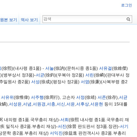
로그인
원본 보기
역사 보기
희
(徐熙)(내사령 종1품) -
서눌
(徐訥)(문하시중 종1품)
서유걸
(徐維傑)
)(병부상서 정3품)-
서균
(徐鈞)(우복야 정2품)
서린
(徐嶙)(판대부사 정
지추밀원사 종2품)
서성
(徐成)(평장사 정2품)
서염
(徐廉)(사복부령 종2
)
서유위
(徐惟偉)
서주행
(徐周行), 고손자
서정
(徐靖)
서존
(徐存),
서균
徐鱗),
서성윤
,
서념
,
서원경
,
서충
,
서신
,
서윤
,
서후상
,
서윤현
등이 15대를
弼 내의령 종1품.국무총리 재상)-
서희
(徐熙 내사령 종1품.국무총리 재
疾 밀직사 종2품.부총리 재상)-
서진
(徐晉 판도판서 정3품.장관)-
서기
당문학 종2품.부총리 재상)
서익진
(徐益進 판전객시사 종2품.부총리