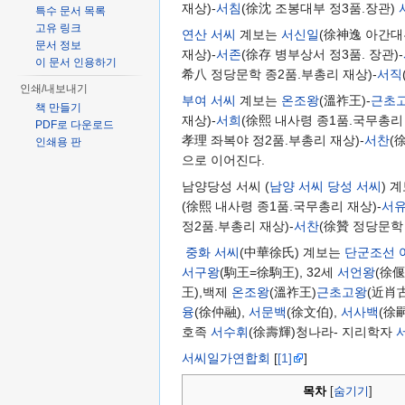
재상)-
서침
(徐沈 조봉대부 정3품.장관)
특수 문서 목록
고유 링크
연산 서씨
계보는
서신일
(徐神逸 아간대
문서 정보
재상)-
서존
(徐存 병부상서 정3품. 장관)-
이 문서 인용하기
希八 정당문학 종2품.부총리 재상)-
서직
인쇄/내보내기
부여 서씨
계보는
온조왕
(溫祚王)-
근초
책 만들기
재상)-
서희
(徐熙 내사령 종1품.국무총리 
PDF로 다운로드
孝理 좌복야 정2품.부총리 재상)-
서찬
(
인쇄용 판
으로 이어진다.
남양당성 서씨 (
남양 서씨
당성 서씨
) 
(徐熙 내사령 종1품.국무총리 재상)-
서
정2품.부총리 재상)-
서찬
(徐贊 정당문학 
중화 서씨
(中華徐氏) 계보는
단군조선
서구왕
(駒王=徐駒王), 32세
서언왕
(徐
王),백제
온조왕
(溫祚王)
근초고왕
(近肖
융
(徐仲融),
서문백
(徐文伯),
서사백
(徐
호족
서수휘
(徐壽輝)청나라- 지리학자
서씨일가연합회
[
[1]
]
목차
[
숨기기
]