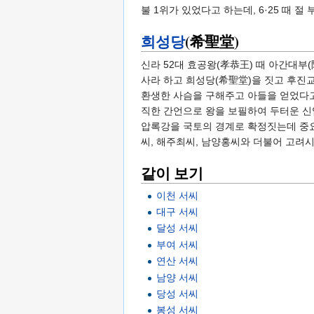
불 1위가 있었다고 하는데, 6·25 때
희성당
(希聖堂)
신라 52대 효공왕(孝恭王) 때 아간대부
사라 하고 희성당(希聖堂)을 짓고 후진
환생한 사슴을 구해주고 아들을 얻었다고
직한 간언으로 왕을 보필하여 두터운 신
압록강을 국토의 경계로 확정짓는데 중요
씨, 해주최씨, 남양홍씨와 더불어 고려시
같이 보기
이천 서씨
대구 서씨
달성 서씨
부여 서씨
연산 서씨
남양 서씨
당성 서씨
봉성 서씨