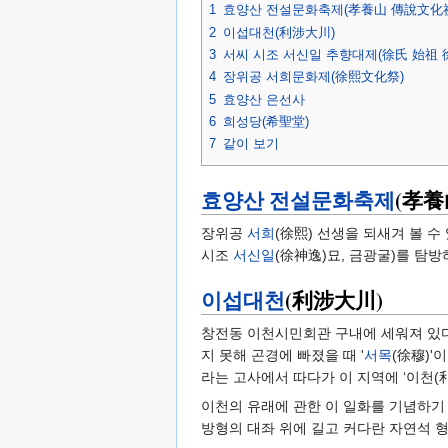
1
효양산 전설문화축제(孝養山 傳說文化
2
이섭대천(利涉大川)
3
서씨 시조 서신일 추향대제(徐氏 始祖 
4
장위공 서희문화제(徐熙文化祭)
5
효양산 은선사
6
희성당(希聖堂)
7
같이 보기
효양산 전설문화축제
(孝養
장위공
서희
(徐熙) 선생을 되새겨 볼 수
시조
서신일
(徐神逸)묘, 금광굴)를 탐방
이섭대천
(利涉大川)
창전동 이천시민회관 구내에 세워져 있다
지 못해 곤경에 빠졌을 때 '
서목
(徐穆)'
라는 고사에서 따다가 이 지역에 ‘이천(
이천의 유래에 관한 이 일화를 기념하기 
방형의 대좌 위에 길고 커다란 자연석 