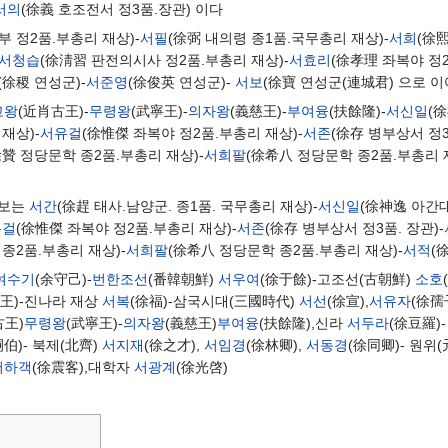
서의
(徐義 호조전서 정3품.장관) 이다
부 정2품.부총리 재상)-
서필
(徐弼 내의령 종1품.국무총리 재상)-
서희
(徐
서청습
(徐淸習 판전의시사 정2품.부총리 재상)-
서효리
(徐孝理 좌복야 정2
(徐稷 연성군)-
서준영
(徐俊英 연성군)-
서보
(徐寶 연성군(連城君) 으로 이
고왕
(近肖古王)-
무령왕
(武寧王)-
의자왕
(義慈王)-
부여융
(扶餘隆)-
서신일
(
재상)-
서유걸
(徐惟傑 좌복야 정2품.부총리 재상)-
서존
(徐存 병부상서 정3
徐贊 정당문학 종2품.부총리 재상)-
서희팔
(徐希八 정당문학 종2품.부총리 
계보는
서간
(徐趕 태사.남양군. 종1품. 국무총리 재상)-
서신일
(徐神逸 아간대
유걸
(徐惟傑 좌복야 정2품.부총리 재상)-
서존
(徐存 병부상서 정3품. 장관)-
종2품.부총리 재상)-
서희팔
(徐希八 정당문학 종2품.부총리 재상)-
서적
(
여수기
(余守己)-
번한조선
(番韓朝鮮)
서우여
(徐于餘)-고조선(古朝鮮)
소호
偃王)-진나라 재상
서복
(徐福)-삼국시대(三國時代)
서선
(徐宣),
서유자
(徐孺
古王)
무령왕
(武寧王)-
의자왕
(義慈王)
부여융
(扶餘隆),신라
서두라
(徐豆羅)
嗣伯)- 북제(北齊)
서지재
(徐之才),
서임경
(徐林卿),
서동경
(徐同卿)- 원위
서하객
(徐震客),대학자
서광계
(徐光啓)