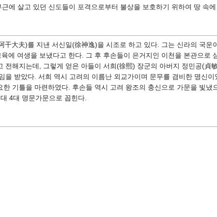
 절 부근에 살고 있던 신도들이 포격으로부터 불상을 보호하기 위하여 땅 속
(阿干大夫)를 지낸 서신일(徐神逸)을 시조로 하고 있다. 그는 신라의 국
교육에 여생을 보냈다고 한다. 그 후 후손들이 은거지인 이천을 본관으로 
 전해지는데, 그렇게 얻은 아들이 서희(徐熙) 장군의 아버지 정민공(貞敏
임을 받았다. 서희 역시 고려의 이름난 외교가이며 문무를 겸비한 명신이
한 기틀을 마련하였다. 후손들 역시 고려 왕조의 충신으로 가문을 빛냈으
대 4대 명문가문으로 꼽힌다.