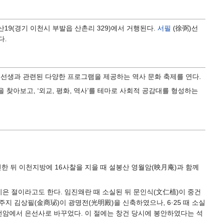
산19(경기 이천시 부발읍 산촌리 329)에서 거행된다.
서필
(徐弼)선
다.
 선생과 관련된 다양한 프로그램을 제공하는 역사 문화 축제를 연다.
찾아보고, ‘외교, 평화, 역사’를 테마로 사회적 공감대를 형성하는
한 뒤 이천지방에 16사찰을 지을 때 설봉산 영월암(映月庵)과 함께
지은 절이라고도 한다. 임진왜란 때 소실된 뒤 문인식(文仁植)이 중건
 주지 김상필(金商珌)이 광명전(光明殿)을 신축하였으나, 6·25 때 소실
은선암에서 은선사로 바꾸었다. 이 절에는 창건 당시에 봉안하였다는 석