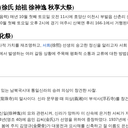
(徐氏 始祖 徐神逸 秋享大祭)
(음력) 매년 10월 첫째 토요일 오전 11시에 효양산 이천시 부발읍 산촌리 
10월 첫째 토요일 오후 2시에 경기 여주시 산북면 후리 166-1에서 거행된
化祭)
사적 가치를 재조명하고,
서희
(徐熙) 선생의 숭고한 정신을 알리고자 서희
서 발생하는 여러 갈등 상황에 주목해 평화적 소통과 교류에 대한 방법을 
 있는 남북국시대 통일신라의 승려 의상이 창건한 사찰.
珠寺)의 말사이다. 신라 문무왕 때 의상(義湘)이 부석사(浮石寺)를 창건
일(徐神逸)의 묘와 관련시켜, 신라가 망하자 이 산속에 은거한 서씨가 
4년(영조 40)에 읍민 김씨(金氏)가 선영을 위하여 중창하였다. 1937년에
9년 봄에 주지 김영규(金榮奎)가 대웅전과 요사채를 신축하고 절 이름도 