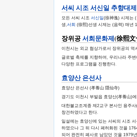
서씨 시조 서신일 추향대제
모든 서씨 시조
서신일
(徐神逸) 시제는 
생,
서희
(徐熙)선생 시제는 (음력) 매년 
장위공
서희문화제
(徐熙文
이천시는 외교 협상가로서 장위공의 역
글로벌 축제를 지향하며, 우리나라 주변에
다양한 프로그램을 진행한다.
효양산 은선사
효양산 은선사 (孝養山 隱仙寺)
경기도 이천시 부발읍 효양산(孝養山)에
대한불교조계종 제2교구 본사인 용주사(龍
창건하였다고 한다.
일설에는 효양산에 있는 서씨의 시조 서신
하였으나 그 뒤 다시 폐허화된 것을 176
되어 완전히 폐사로 남았던 것을 197