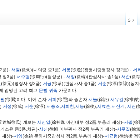
읽기
2품)-
서필
(徐弼)(내의령 종1품)
서봉
(徐逢)(광평시랑평장사 정2품) -
서
 정3품)
서주행
(徐周行)(달성군) -
서정
(徐靖)(판삼사사 종1품)
서존
(徐存
원
(徐元)(평장사 정2품)
서공
(徐恭)(판삼사사 종1품)
서순
(徐淳(徐諄)(동
직에 임명된 고려 최고
문벌 귀족
가문이다.
서필
(徐弼)이다. 이어 손자
서희
(徐熙)와 증손자
서눌
(徐訥)
서유걸
(徐惟傑
)
서성
(徐成)
서순
(徐淳),
서숭조
,
서희찬
,
서능
(徐稜),
서효손
,
서신계
,
서린
(
大丘達城徐氏) 계보는
서신일
(徐神逸 아간대부 정2품.부총리 재상)-
서필
(徐
군기소윤 종3품.차관)-
서신
(徐愼 이부판사 정2품.부총리 재상)-
서무질
(徐無
재상)-
서영
(徐穎 문하시중찬성사 정2품.부총리 재상)-
서균형
(徐鈞衡 정