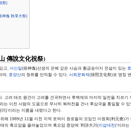
祝祭)
徐神逸 秋享大祭)
山 傳說文化祝祭)
 있고,
서신일
(徐神逸)선생의 은혜 갚은 사슴과 황금송아지 전설이 있는
하며,
효양산
의 청취를 만끽할 수 있다.
서희문화제
(徐熙文化祭)로 명칭 
. 고려 태조 왕건이 고려를 건국하면서 후백제와 마지막 일전을 치르기 
이라는 이천 사람의 도움으로 무사히 복하천을 건너 후삼국을 통일할 수 있
利川)’이라는 이름을 내렸다고 한다.
위해 1989년 11월 이천 지역 토박이 원로들의 모임인 이원회(利元會)
형태의 흑요암을 올려놓았으며 흑요암 중앙에 '利涉大川(
이섭대천
)'이라는