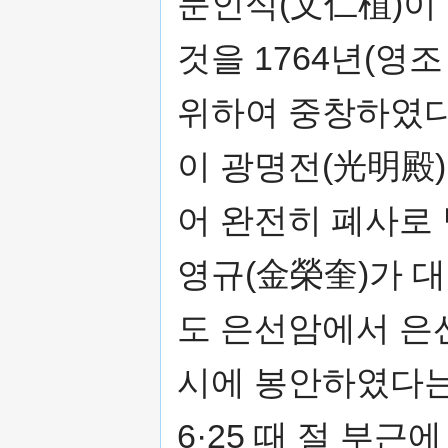
문인식(文仁植)이
것을 1764년(영조
위하여 중창하였다.
이 광명전(光明殿)
어 완전히 폐사로 
영규(金榮奎)가 
도 은선암에서 은
시에 봉안하였다는
6·25 때 절 부