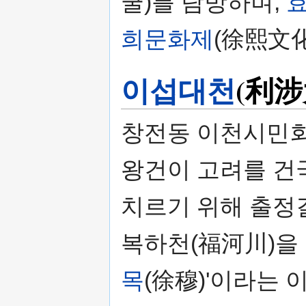
굴)를 탐방하며,
희문화제
(徐熙文
이섭대천
(利涉
창전동 이천시민회
왕건이 고려를 건
치르기 위해 출정
복하천(福河川)을 
목
(徐穆)'이라는