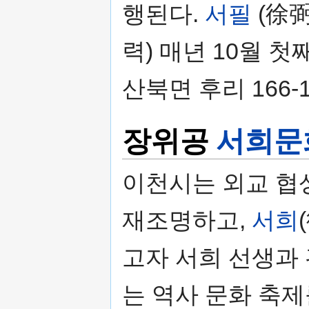
행된다.
서필
(徐弼
력) 매년 10월 
산북면 후리 166
장위공
서희문
이천시는 외교 협
재조명하고,
서희
고자 서희 선생과
는 역사 문화 축제