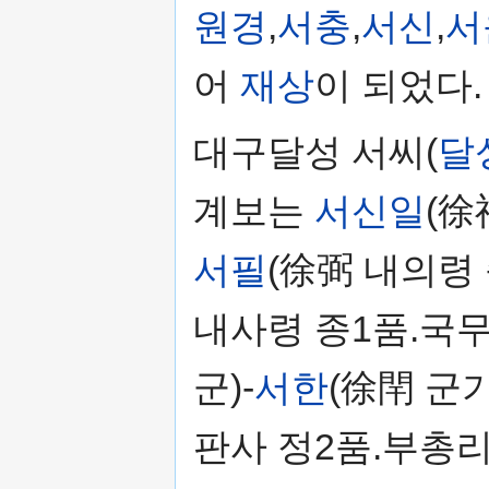
원경
,
서충
,
서신
,
서
어
재상
이 되었다.
대구달성 서씨(
달
계보는
서신일
(徐
서필
(徐弼 내의령 
내사령 종1품.국무
군)-
서한
(徐閈 군
판사 정2품.부총리