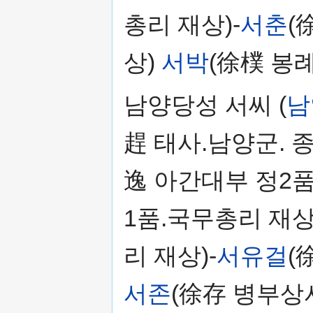
총리 재상)-
서춘
(
상)
서박
(徐樸 봉
남양당성 서씨 (
남
趕 태사.남양군. 종
逸 아간대부 정2품
1품.국무총리 재상
리 재상)-
서유걸
(
서존
(徐存 병부상서