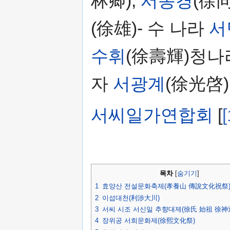
林卿),
서동경
(徐同
(徐雄)- 수 나라
서
수휘
(徐壽輝)청나
자
서광계
(徐光啓)
서씨일가연합회
[
[
목차
[
숨기기
]
1
효양산 전설문화축제(孝養山 傳說文化祝祭
2
이섭대천(利涉大川)
3
서씨 시조 서신일 추향대제(徐氏 始祖 徐神
4
장위공 서희문화제(徐熙文化祭)