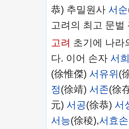
恭) 추밀원사
서순
고려의 최고 문벌
고려
초기에 나라
다. 이어 손자
서
(徐惟傑)
서유위
(
정
(徐靖)
서존
(徐存
元)
서공
(徐恭)
서
서능
(徐稜),
서효손