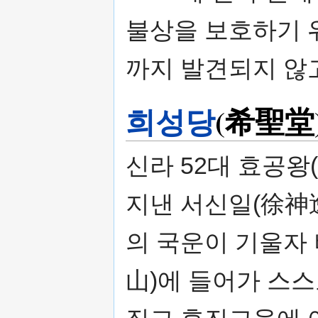
불상을 보호하기 
까지 발견되지 않고
희성당
(希聖堂
신라 52대 효공왕
지낸 서신일(徐神逸
의 국운이 기울자
山)에 들어가 스스