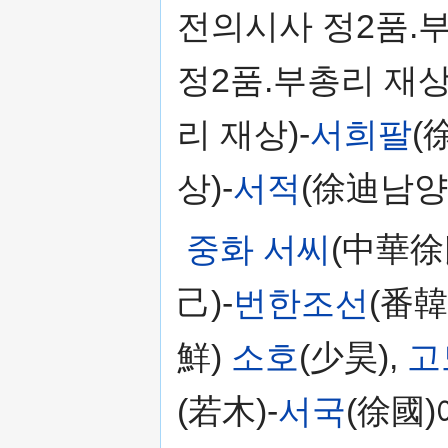
전의시사 정2품.부
정2품.부총리 재상
리 재상)-
서희팔
(
상)-
서적
(徐迪남양
중화 서씨
(中華徐
己)-
번한조선
(番
鮮)
소호
(少昊),
고
(若木)-
서국
(徐國)