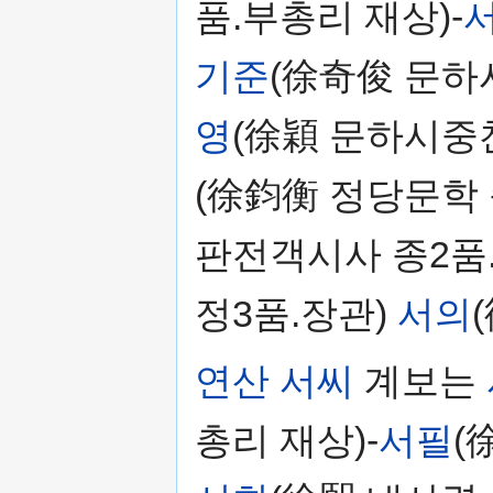
품.부총리 재상)-
기준
(徐奇俊 문하
영
(徐穎 문하시중찬
(徐鈞衡 정당문학 
판전객시사 종2품.
정3품.장관)
서의
연산 서씨
계보는
총리 재상)-
서필
(