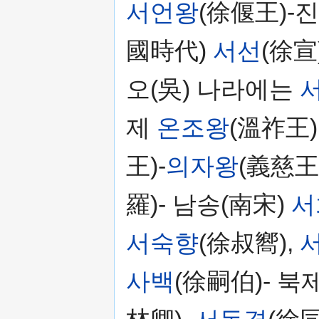
서언왕
(徐偃王)-
國時代)
서선
(徐宣)
오(吳) 나라에는
제
온조왕
(溫祚王)
王)-
의자왕
(義慈王
羅)- 남송(南宋)
서
서숙향
(徐叔嚮),
사백
(徐嗣伯)- 북