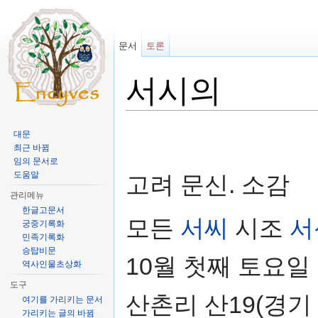
문서
토론
서시의
이동:
둘러보기
,
검색
대문
최근 바뀜
임의 문서로
도움말
고려 문신. 소감
관리메뉴
한글고문서
모든
서씨
시조
서
궁중기록화
민족기록화
승탑비문
10월 첫째 토요일
역사인물초상화
도구
산촌리 산19(경기
여기를 가리키는 문서
가리키는 글의 바뀜