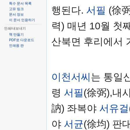
특수 문서 목록
행된다.
서필
(徐弼
고유 링크
문서 정보
이 문서 인용하기
력) 매년 10월 
인쇄/내보내기
책 만들기
산북면 후리에서 
PDF로 다운로드
인쇄용 판
이천서씨
는 통일
령
서필
(徐弼),내
訥) 좌복야
서유걸
야
서균
(徐均) 