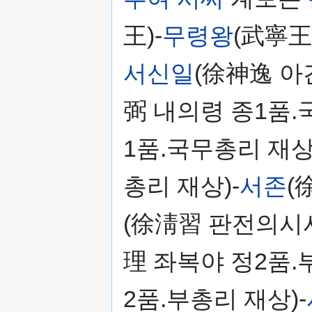
王)-
무령왕
(武寧王)
서신일
(徐神逸 아
弼 내의령 종1품.
1품.국무총리 재상
총리 재상)-
서존
(
(徐淸習 판전의시사
理 좌복야 정2품.
2품.부총리 재상)-