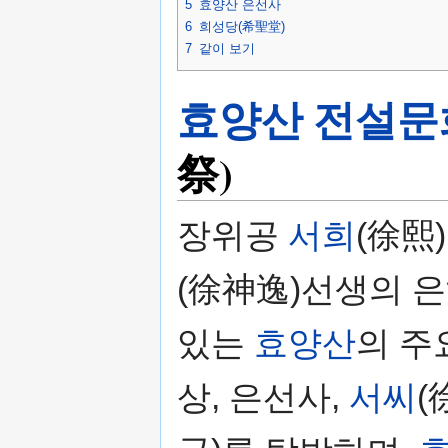
5
효양산 은선사
6
희성당(希聖堂)
7
같이 보기
효양산 전설
祭)
장위공
서희
(徐熙
(徐神逸)선생의 
있는
효양산
의 주
상, 은선사,
서씨
(