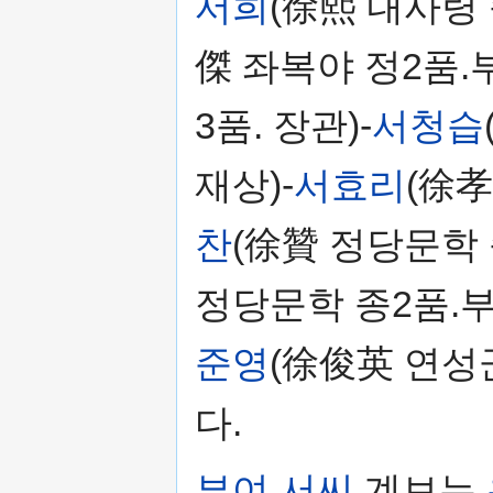
서희
(徐熙 내사령 
傑 좌복야 정2품.
3품. 장관)-
서청습
재상)-
서효리
(徐孝
찬
(徐贊 정당문학 
정당문학 종2품.부
준영
(徐俊英 연성
다.
부여 서씨
계보는