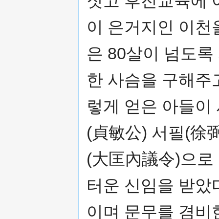
짓고 후진교육에 
이 은거지인 이천
은 80살이 넘도록
한 사슴을 구해주
렇게 얻은 아들이 
(貞敏公) 서필(徐
(大匡內議令)으로
터운 신임을 받았
이며 문무를 겸비