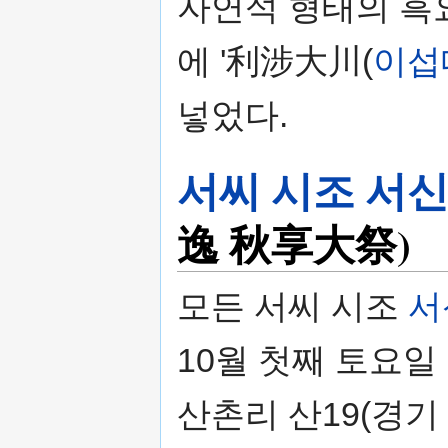
자연석 형태의 흑
에 '利涉大川(
이섭
넣었다.
서씨 시조 서
逸 秋享大祭)
모든 서씨 시조
서
10월 첫째 토요일
산촌리 산19(경기