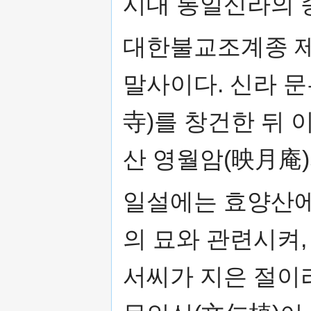
시대 통일신라의 
대한불교조계종 제
말사이다. 신라 문
寺)를 창건한 뒤 
산 영월암(映月庵
일설에는 효양산에
의 묘와 관련시켜,
서씨가 지은 절이