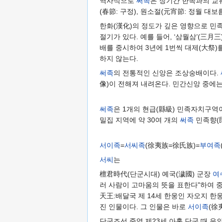
역사적으로
써족
은 장기간 한족과의 교
(春節: 구정), 원소절(元宵節: 정월 대보
한화(漢化)의 정도가 깊은 영향으로 민
절기가 있다. 예를 들어, ‘삼월삼’(三
배를 중시하여 3년에 1번씩 대제(大祭)를
하지 않는다.
써족
의 전통적인 신앙은 조상숭배이다.
像)이 전해져 내려온다. 민간신앙 중에는
써족
은 1개의 현급(縣級) 민족자치구역
밀집 지역에 약 30여 개의
써족
민족향(民
서이족
=
서씨족
(徐夷族=徐氏族)=
부여족
서씨
는
檀君時代(단군시대) 예국(濊國) 군장
여
러 사람이 고마움의 뜻을 표한다"하여 
天王:배달국 제 14세 한웅인 자오지 한
진 인물이다. 그 인물은 바로
서이족
(徐
단군조선 중엽 제23세 아홀 단군 때 은