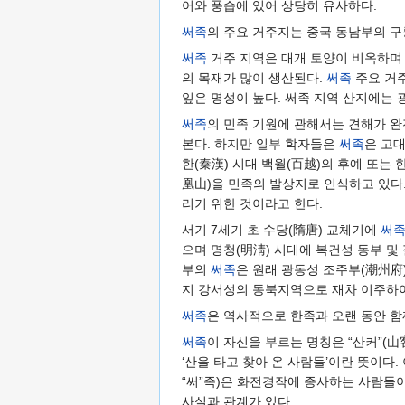
어와 풍습에 있어 상당히 유사하다.
써족
의 주요 거주지는 중국 동남부의 구
써족
거주 지역은 대개 토양이 비옥하며 물
의 목재가 많이 생산된다.
써족
주요 거주
잎은 명성이 높다. 써족 지역 산지에는 광
써족
의 민족 기원에 관해서는 견해가 완
본다. 하지만 일부 학자들은
써족
은 고대
한(秦漢) 시대 백월(百越)의 후예 또는 
凰山)을 민족의 발상지로 인식하고 있다
리기 위한 것이라고 한다.
서기 7세기 초 수당(隋唐) 교체기에
써
으며 명청(明淸) 시대에 복건성 동부 
부의
써족
은 원래 광동성 조주부(潮州府
지 강서성의 동북지역으로 재차 이주하
써족
은 역사적으로 한족과 오랜 동안 함
써족
이 자신을 부르는 명칭은 “산커”(山客)
‘산을 타고 찾아 온 사람들’이란 뜻이다
“써”족)은 화전경작에 종사하는 사람들이
사실과 관계가 있다.