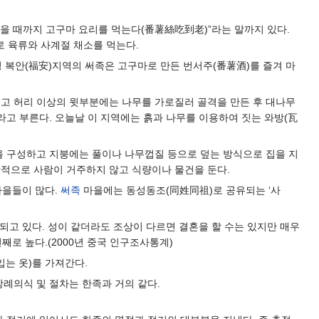
을 때까지 고구마 요리를 먹는다(番薯絲吃到老)”라는 말까지 있다.
로 육류와 사계절 채소를 먹는다.
 복안(福安)지역의 써족은 고구마로 만든 번서주(番薯酒)를 즐겨 마
들고 허리 이상의 윗부분에는 나무를 가로질러 골격을 만든 후 대나무
라고 부른다. 오늘날 이 지역에는 흙과 나무를 이용하여 짓는 와방(瓦
을 구성하고 지붕에는 풀이나 나무껍질 등으로 덮는 방식으로 집을 지
일반적으로 사람이 거주하지 않고 식량이나 물건을 둔다.
마을들이 많다.
써족
마을에는 동성동조(同姓同祖)로 공유되는 ‘사
되고 있다. 성이 같더라도 조상이 다르면 결혼을 할 수는 있지만 매우
번째로 높다.(2000년 중국 인구조사통계)
입는 옷)를 가져간다.
례의식 및 절차는 한족과 거의 같다.