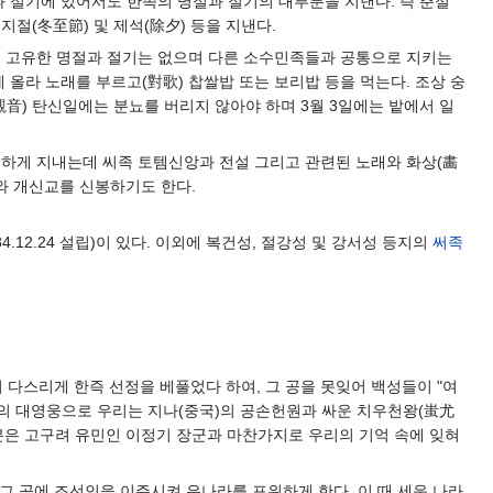
 절기에 있어서도 한족의 명절과 절기의 대부분을 지낸다. 즉 춘절
 동지절(冬至節) 및 제석(除夕) 등을 지낸다.
 고유한 명절과 절기는 없으며 다른 소수민족들과 공통으로 지키는
에 올라 노래를 부르고(對歌) 찹쌀밥 또는 보리밥 등을 먹는다. 조상 숭
(觀音) 탄신일에는 분뇨를 버리지 않아야 하며 3월 3일에는 밭에서 일
건하게 지내는데 씨족 토템신앙과 전설 그리고 관련된 노래와 화상(畵
와 개신교를 신봉하기도 한다.
.12.24 설립)이 있다. 이외에 복건성, 절강성 및 강서성 등지의
써족
 다스리게 한즉 선정을 베풀었다 하여, 그 공을 못잊어 백성들이 "여
의 대영웅으로 우리는 지나(중국)의 공손헌원과 싸운 치우천왕(蚩尤
 분은 고구려 유민인 이정기 장군과 마찬가지로 우리의 기억 속에 잊혀
 그 곳에 조선인을 이주시켜 은나라를 포위하게 한다. 이 때 세운 나라