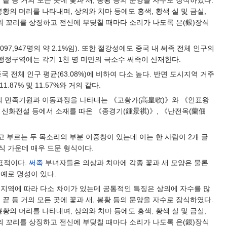
 끝 등 거의 모든 곳에 꽃과 새, 봉황 등의 문양을 자수로 장식하였다.
의 머리를 나타내며, 상의와 치마 등에도 홍색, 황색 실 및 금실,
의 꼬리를 상징하고 전신에 부딪칠 때마다 소리가 나도록 은(銀)장식
,097,947명의 약 2.1%임). 또한 절강성에도 중국 내 써족 전체 인구의
 성급 행정구역에는 각기 1천 명 미만의 극소수 써족이 산재한다.
중국 전체 인구 평균(63.08%)에 비하여 다소 높다. 반면 도시지역 거주
.87% 및 11.57%와 거의 같다.
의 민족기원과 이동과정을 나타내는 《고황가(高皇歌)》와 《인표왕
신화전설 등에서 소재를 따온 《종경기(鍾景祺)》, 《난전옥(蘭佃
라고 부르는 두 목소리의 부분 이중창이 있는데 이는 한 사람이 2개 글
방식 가운데 매우 드문 형식이다.
대표적이다.
써족
부녀자들은 의상과 치마에 각종 꽃과 새 모양은 물론
예로 명성이 있다.
주 지역에 따라 다소 차이가 있는데 공통적인 특징은 상의에 자수를 많
 끝 등 거의 모든 곳에 꽃과 새, 봉황 등의 문양을 자수로 장식하였다.
의 머리를 나타내며, 상의와 치마 등에도 홍색, 황색 실 및 금실,
의 꼬리를 상징하고 전신에 부딪칠 때마다 소리가 나도록 은(銀)장식