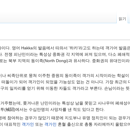
읽기
이다. 영어 Hakka의 발음에서 따와서 '하카'라고도 하는데 객가어 발음은 '
. 전쟁 피난민이라는 특성상 중화권 각 지역에 퍼져 있으며, 다소 폐쇄적
는 북부 지역의 동이족(North Dongi)과 유사하다. 중화권의 유대인
을이나 씨족단위로 뭉쳐 이주한 중원의 동이족이 객가의 시작이라는 학설
 떠돌이가 되어 객가인이 되었을 가능성도 없는 건 아니다. 가장 최근의 
항구의 일자리를 얻기 위해 이동한 자들도 객가라고 부른다. 손님이라는 뜻
며 거주했는데, 쫒겨나온 난민이라는 특성상 남을 못믿고 사나우며 폐쇄성
계투(械鬪)에서는 수십만명의 사망자를 낸 적도 있다고 한다.
에 참여하는 경우가 많았기 때문에 지도부나 유명 정치인이 되는 경우가 많
원이 대표적인
객가인
또는
객가인
혼혈 출신으로 총통 자리에까지 올랐으며