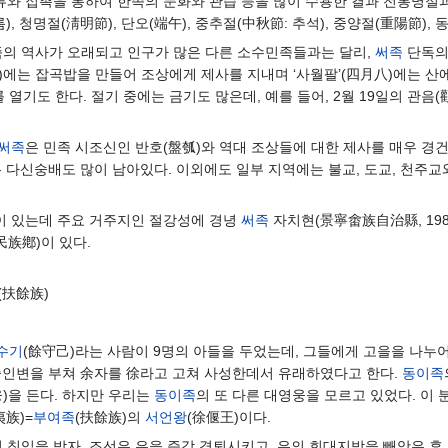
류와 접촉을 통하여 한족의 문화와 관습 등을 많이 수용한 결과 전통명절과
름), 청명절(淸明節), 단오(端午), 중추절(中秋節: 추석), 중양절(重陽節),
족의 역사가 오래되고 인구가 많은 다른 소수민족들과는 달리,
써족
단독의
月三)에는 잡곡밥을 만들어 조상에게 제사를 지내며 ‘사월팔’(四月八)에는 산
 열기도 한다. 절기 중에는 금기도 많은데, 예를 들어, 2월 19일의 관음
써족
은 민족 시조신인 반호(盤瓠)와 역대 조상들에 대한 제사를 매우 경
 다신숭배도 많이 남아있다. 이외에도 일부 지역에는 불교, 도교, 천주교
이 있는데 주요 거주지인 절강성에 경녕
써족
자치현(景寧畬族自治縣, 1984
族鄕)이 있다.
(扶餘族)
수기
(餘守己)라는 사람이 9명의 아들을 두었는데, 그들에게 고을을 나누어
중인변을 부쳐 余자를 徐라고 고쳐 사성한데서 유래하였다고 한다.
동이족
웅)을 든다. 하지만 우리는
동이족
의 또 다른 대영웅을 모르고 있었다. 이
夷族)=
부여족
(扶餘族)의
서언왕
(徐偃王)이다.
의 침입을 받자, 조선은 은을 즉각 격퇴시키고, 은의 회대지방을 빼앗은 후