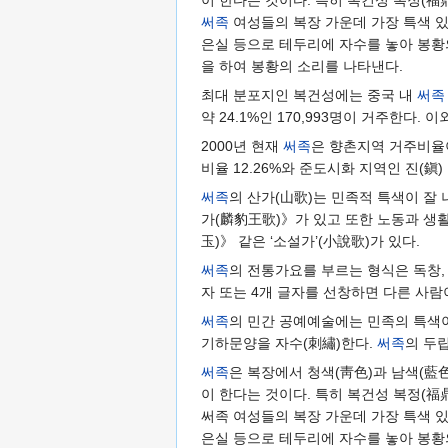
이 한다는 것이다. 특히 복건성 복정(福
써족
여성들의 복장 가운데 가장 특색 있
은실 등으로 테두리에 자수를 놓아 봉황의
을 하여 봉황의 소리를 나타낸다.
최대 분포지인 복건성에는 중국 내
써족
약 24.1%인 170,993명이 거주한다.
2000년 현재
써족
은 향촌지역 거주비율이 
비율 12.26%와 준도시화 지역인 진(鎭) 
써족
의 산가(山歌)는 민족적 특색이 잘
가(麟豹王歌)》가 있고 또한 노동과 생활
玉)》 같은 ‘소설가’(小說歌)가 있다.
써족
의 전통가요를 부르는 형식은 독창, 
자 또는 4개 글자를 선창하면 다른 사람
써족
의 민간 공예예술에는 민족의 특색이
기하문양을 자수(刺繡)한다.
써족
의 두
써족
은 복장에서 청색(靑色)과 남색(藍
이 한다는 것이다. 특히 복건성 복정(福
써족 여성들의 복장 가운데 가장 특색 있
은실 등으로 테두리에 자수를 놓아 봉황의