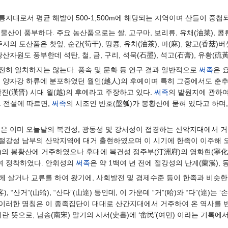
릉지대로서 평균 해발이 500-1,500m에 해당되는 지역이며 산들이 중첩
산이 풍부하다. 주요 농산품으로는 쌀, 고구마, 보리류, 유채(油菜), 콩
지의 토산품은 찻잎, 순간(筍干), 땅콩, 유차(油茶), 마(麻), 향고(香菇)
산자원도 풍부한데 석탄, 철, 금, 구리, 석묵(石墨), 석고(石膏), 유황(硫
전히 일치하지는 않는다. 풍속 및 문화 등 연구 결과 일반적으로
써족
은 
 양자강 하류에 분포하였던 월인(越人)의 후예이며 특히 그중에서도 춘추전
한진(漢晋) 시대 월(越)의 후예라고 주장하고 있다.
써족
의 발원지에 관하여
. 전설에 따르면,
써족
의 시조인 반호(盤瓠)가 봉황산에 묻혀 있다고 하며
족
은 이미 오늘날의 복건성, 광동성 및 강서성이 접경하는 산악지대에서 거
및 절강성 남부의 산악지역에 대거 출현하였으며 이 시기에 한족이 이주해 
)의 봉황산에 거주하였으나 후대에 복건성 정주부(汀洲府)의 영화현(寧化
여 정착하였다. 안휘성의
써족
은 약 1백여 년 전에 절강성의 난계(蘭溪), 
께 살거나 교류를 하여 왔기에, 사회발전 및 경제수준 등이 한족과 비슷한
, “산거”(山蛤), “산다”(山達) 등인데, 이 가운데 “거”(哈)와 “다”(達)는
. 이러한 명칭은 이 종족집단이 대대로 산간지대에서 거주하여 온 역사를 반
란 뜻으로, 남송(南宋) 말기의 사서(史書)에 ‘畬民’(여민) 이라는 기록