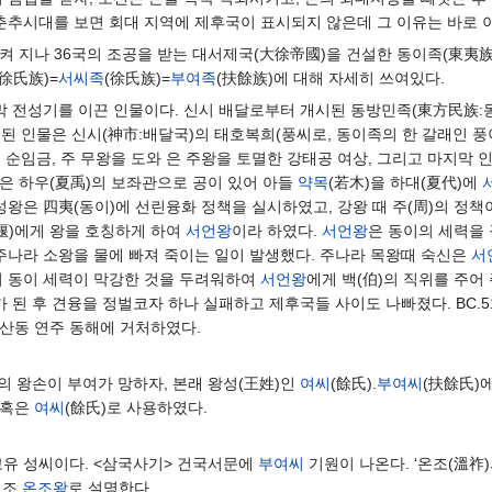
나 춘추시대를 보면 회대 지역에 제후국이 표시되지 않은데 그 이유는 바로 
으켜 지나 36국의 조공을 받는 대서제국(大徐帝國)을 건설한 동이족(東夷
徐氏族)=
서씨족
(徐氏族)=
부여족
(扶餘族)에 대해 자세히 쓰여있다.
막 전성기를 이끈 인물이다. 신시 배달로부터 개시된 동방민족(東方民族:
된 인물은 신시(神市:배달국)의 태호복희(풍씨로, 동이족의 한 갈래인 풍이
 순임금, 주 무왕을 도와 은 주왕을 토멸한 강태공 여상, 그리고 마지
)은 하우(夏禹)의 보좌관으로 공이 있어 아들
약목
(若木)을 하대(夏代)에
성왕은 四夷(동이)에 선린융화 정책을 실시하였고, 강왕 때 주(周)의 정책
徐偃)에게 왕을 호칭하게 하여
서언왕
이라 하였다.
서언왕
은 동이의 세력을 
 주나라 소왕을 물에 빠져 죽이는 일이 발생했다. 주나라 목왕때 숙신은
서
의 동이 세력이 막강한 것을 두려워하여
서언왕
에게 백(伯)의 직위를 주어
 된 후 견융을 정벌코자 하나 실패하고 제후국들 사이도 나빠졌다. BC.5
산동 연주 동해에 거처하였다.
의 왕손이 부여가 망하자, 본래 왕성(王姓)인
여씨
(餘氏).
부여씨
(扶餘氏)
 혹은
여씨
(餘氏)로 사용하였다.
고유 성씨이다. <삼국사기> 건국서문에
부여씨
기원이 나온다. ‘온조(溫祚
시조
온조왕
로 설명한다.