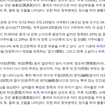
鼎)과 하포(霞蒲)지역의
써족
부녀자들은 상의의 옷깃, 우측 깃(右襟), 소매
는 것은 봉황장(鳳凰裝)이다. 홍색의 머리끈으로 머리 정상부분을 꾸며 봉황
 목, 몸체 및 깃털을 나타낸다. 또한 허리 뒷부분에도 장식을 하여 봉황
전체 인구의 약 52.9%인 375,193명이 거주한다 (복건성 전체 인구인 34
 이외에 강서성(77,650명), 귀주성(44,926명)에 다수 거주하며 여타 각
75.65%로 중국 내 전체 소수민족 평균치와 같지만 한족(61.83%) 및 
거주비율 11.18%는 중국 내 전체 소수민족의 도시 및 진(鎭) 거주비율인 11
 나타나며 써족 민간문학의 주요한 부분을 이루고 있다. 산가 가운데
써족
을 찬양하거나 애정을 표현하는 ‘잡가’(雜歌), 그리고 한족 소설이나
써족
대창(對唱), 제창(齊唱) 등의 일반적인 방식 이외에 ‘쌍조락’(雙條落)이
이 이어서 다시 따라 부르는 방식이며, 이는 중국 내 민가(民歌) 부르는 
 잘 나타나는데, 특히 복식의 자수와 두립(頭笠)의 편직(編織)방식이 
립(頭笠)과 합수건(合手巾)은 편직(編織)형식으로 만드는 특색 있는 민간공
色)을 숭상한다. 남자들의 복장은 한족과 거의 차이가 없다. 여자들은 거
鼎)과 하포(霞蒲)지역의
써족
부녀자들은 상의의 옷깃, 우측 깃(右襟), 소매
는 것은 봉황장(鳳凰裝)이다. 홍색의 머리끈으로 머리 정상부분을 꾸며 봉황
 목, 몸체 및 깃털을 나타낸다. 또한 허리 뒷부분에도 장식을 하여 봉황