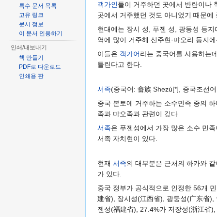
객가인
들이 거주하던 곳에서 반란이나 
특수 문서 목록
곳에서 거주했던 것도 아니었기 때문에 
고유 링크
문서 정보
현대에는 장시 성, 푸젠 성, 광둥성 등
이 문서 인용하기
역에 많이 거주해 신주현·먀오리 등지에
인쇄/내보내기
이들은
객가어
라는 중국어를 사용하는데
책 만들기
들린다고 한다.
PDF로 다운로드
인쇄용 판
서족
(중국어: 畲族 Shezú[*], 중국조선어
중국 본토에 거주하는 소수민족 중의 하나
족과 먀오족과 관련이 깊다.
서족
은 푸젠성에서 가장 많은 소수 민족이
서족 자치현이 있다.
현재
서족
의 대부분은 근처의 하카와 같
가 있다.
중국 정부가 공식적으로 인정한 56개 
建省), 장시성(江西省), 광둥성(广东省)
젠성(福建省), 27.4%가 저장성(浙江省)