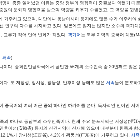
혁명이 종종 일어났던 이유는 중앙 정부의 영향력이 중원보다 약했기 때문이
중원의 문화적 영향력을 받으며 역량을 키우기 수월했고, 그 역량을 뒷받
지에 거주하고 있으며, 대만이나 동남아시아 등지에도 많은 수가 이주하여 살
선 인구의 다수를 차지하고 있다. 일본에도 많지는 않지만 소수의 객가계
, 교류가 적어 언어 변화가 적었다.
객가어
는 북부 지역의 중국어 계통(M
:
써족
)
이다. 중화인민공화국에서 공인한 56개의 소수민족 중 20번째로 많은 민족으
다. 또 저장성, 장시성, 광둥성, 안후이성 등에도 많은
서족
들이 분포하고
이 중국어의 여러 어군 중의 하나인 하카어를 쓴다. 독자적인 언어인 서어중
민족의 하나로 동남부의 소수민족이다. 현재 주요 분포지역은 저장성(浙江
, 안후이성(安徽省) 등지의 산간지역에 산재해 있으며 대부분이 한족과 함께 
, 12.1%가 장시성(江西省), 4.2%가 광둥성(广东省)에 거주하고 있다.
서족