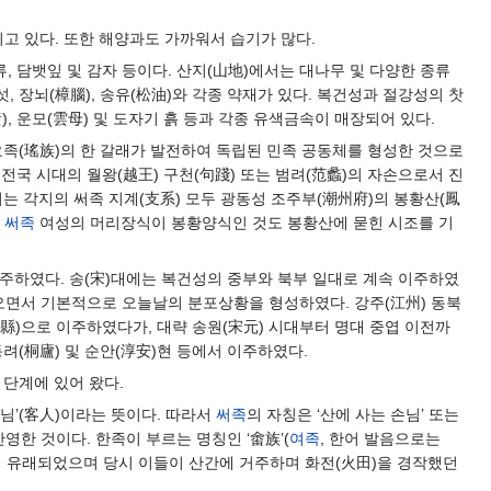
되고 있다. 또한 해양과도 가까워서 습기가 많다.
류, 담뱃잎 및 감자 등이다. 산지(山地)에서는 대나무 및 다양한 종류
버섯, 장뇌(樟腦), 송유(松油)와 각종 약재가 있다. 복건성과 절강성의 찻
黃), 운모(雲母) 및 도자기 흙 등과 각종 유색금속이 매장되어 있다.
요족(瑤族)의 한 갈래가 발전하여 독립된 민족 공동체를 형성한 것으로
국 시대의 월왕(越王) 구천(句踐) 또는 범려(范蠡)의 자손으로서 진
는 각지의 써족 지계(支系) 모두 광동성 조주부(潮州府)의 봉황산(鳳
,
써족
여성의 머리장식이 봉황양식인 것도 봉황산에 묻힌 시조를 기
주하였다. 송(宋)대에는 복건성의 중부와 북부 일대로 계속 이주하였
오면서 기본적으로 오늘날의 분포상황을 형성하였다. 강주(江州) 동북
縣)으로 이주하였다가, 대략 송원(宋元) 시대부터 명대 중엽 이전까
동려(桐廬) 및 순안(淳安)현 등에서 이주하였다.
 단계에 있어 왔다.
 ‘손님’(客人)이라는 뜻이다. 따라서
써족
의 자칭은 ‘산에 사는 손님’ 또는
영한 것이다. 한족이 부르는 명칭인 ‘畬族’(
여족
, 한어 발음으로는
에서 유래되었으며 당시 이들이 산간에 거주하며 화전(火田)을 경작했던