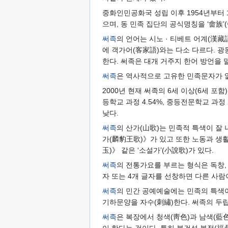
중화인민공화국 성립 이후 1954년부터 
으며, 동 민족 집단의 공식명칭을 ‘畬族’(
써족
의 언어는 시노 · 티베트 어계(漢藏
에 객가어(客家語)와는 다소 다르다. 광동
한다. 써족은 대개 거주지 한어 방언을 말
써족
은 역사적으로 고유한 민족문자가 없
2000년 현재 써족의 6세 이상(6세 포함)
등학교 과정 4.54%, 중등전문학교 과정 
낮다.
써족
의 산가(山歌)는 민족적 특색이 잘
가(麟豹王歌)》가 있고 또한 노동과 생활
玉)》 같은 ‘소설가’(小說歌)가 있다.
써족
의 전통가요를 부르는 형식은 독창, 
자 또는 4개 글자를 선창하면 다른 사람
써족
의 민간 공예예술에는 민족의 특색이
기하문양을 자수(刺繡)한다. 써족의 두립
써족
은 복장에서 청색(靑色)과 남색(藍