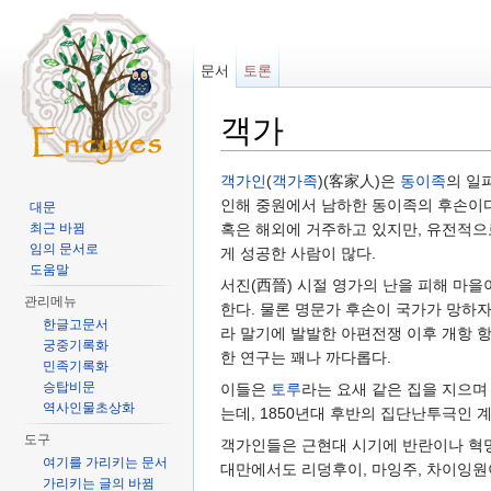
문서
토론
객가
이동:
둘러보기
,
검색
객가인
(
객가족
)(客家人)은
동이족
의 일파
인해 중원에서 남하한 동이족의 후손이다
대문
최근 바뀜
혹은 해외에 거주하고 있지만, 유전적으로
임의 문서로
게 성공한 사람이 많다.
도움말
서진(西晉) 시절 영가의 난을 피해 마
관리메뉴
한다. 물론 명문가 후손이 국가가 망하자
한글고문서
라 말기에 발발한 아편전쟁 이후 개항 
궁중기록화
한 연구는 꽤나 까다롭다.
민족기록화
승탑비문
이들은
토루
라는 요새 같은 집을 지으
역사인물초상화
는데, 1850년대 후반의 집단난투극인 
도구
객가인들은 근현대 시기에 반란이나 혁명
여기를 가리키는 문서
대만에서도 리덩후이, 마잉주, 차이잉
가리키는 글의 바뀜