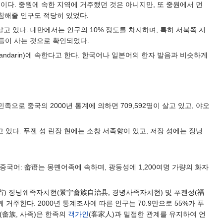
다. 중원에 속한 지역에 거주했던 것은 아니지만, 또 중원에서 먼
침해줄 인구도 적당히 있었다.
고 있다. 대만에서는 인구의 10% 정도를 차지하며, 특히 서북쪽 지
들이 사는 것으로 확인되었다.
andarin)에 속한다고 한다. 한국어나 일본어의 한자 발음과 비슷하게
로 중국의 2000년 통계에 의하면 709,592명이 살고 있고, 야오
 있다. 푸젠 성 린장 현에는 소창 서족향이 있고, 저장 성에는 징닝
국어: 畲语는 몽몐어족에 속하며, 광둥성에 1,200여명 가량의 화자
省) 징닝쉐족자치현(景宁畲族自治县, 경녕사족자치현) 및 푸젠성(福
거주한다. 2000년 통계조사에 따른 인구는 70.9만으로 55%가 푸
(畲族, 사족)은 한족의
객가인
(客家人)과 밀접한 관계를 유지하여 언