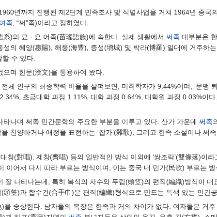
1960년까지 진행된 제2단계 민족조사 및 식별사업을 거쳐 1964년 중
여족
, “써”족)이라고 정하였다.
語系)의 묘 · 요 어족(苗瑤語族)에 속한다. 실제 생활에서
써족
대부분은 한
성의 혜양(惠陽), 해풍(海豊), 증성(增城) 및 박라(博羅) 일대에 거주하
할 수 있다.
으며 한문(漢文)을 통용하여 왔다.
 전체 인구의 최종학력 비율을 살펴보면, 미취학자가 9.44%이며, ‘문맹 퇴치반’
2.34%, 초급대학 과정 1.11%, 대학 과정 0.64%, 대학원 과정 0.0
 나타나며 써족 민간문학의 주요한 부분을 이루고 있다. 산가 가운데
써족
을 찬양하거나 애정을 표현하는 ‘잡가’(雜歌), 그리고 한족 소설이나 써
대창(對唱), 제창(齊唱) 등의 일반적인 방식 이외에 ‘쌍조락’(雙條落)이
이 이어서 다시 따라 부르는 방식이며, 이는 중국 내 민가(民歌) 부르는 
 잘 나타나는데, 특히 복식의 자수와 두립(頭笠)의 편직(編織)방식이 
(頭笠)과 합수건(合手巾)은 편직(編織)형식으로 만드는 특색 있는 민간공
色)을 숭상한다. 남자들의 복장은 한족과 거의 차이가 없다. 여자들은 거