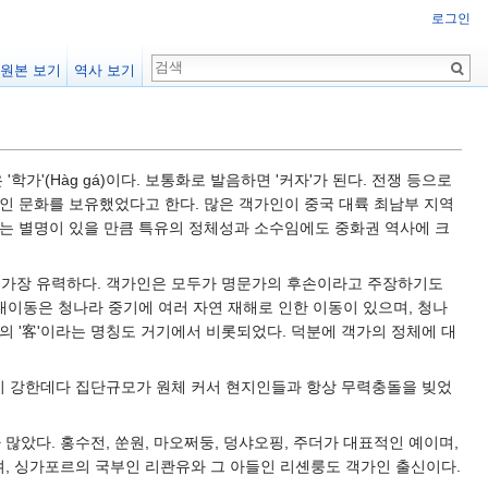
로그인
원본 보기
역사 보기
학가'(Hàg gá)이다. 보통화로 발음하면 '커자'가 된다. 전쟁 등으로
인 문화를 보유했었다고 한다. 많은 객가인이 중국 대륙 최남부 지역
이라는 별명이 있을 만큼 특유의 정체성과 소수임에도 중화권 역사에 크
이 가장 유력하다. 객가인은 모두가 명문가의 후손이라고 주장하기도
대이동은 청나라 중기에 여러 자연 재해로 인한 이동이 있으며, 청나
의 '客'이라는 명칭도 거기에서 비롯되었다. 덕분에 객가의 정체에 대
이 강한데다 집단규모가 원체 커서 현지인들과 항상 무력충돌을 빚었
았다. 홍수전, 쑨원, 마오쩌둥, 덩샤오핑, 주더가 대표적인 예이며,
, 싱가포르의 국부인 리콴유와 그 아들인 리셴룽도 객가인 출신이다.