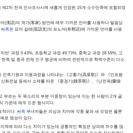
국의 제2차 전국 인사조사시에 새롭게 인정된 15개 소수민족에 포함되었
어(漢語)의 객가(客家) 방언에 매우 가까운 언어를 사용하나 발음상
는
써족
은 묘어 갈래(苗語支)의 포노어(布努語)에 가까운 언어를 사용
 과정 3.43%, 초등학교 과정 49.73%, 중학교 과정 28.59%, 고
3%이다. 한족 및 중국 전체 인구 평균에 비하여 전반적으로 학력수준이 다소
의 민족기원과 이동과정을 나타내는 《고황가(高皇歌)》와 《인표왕
족 신화전설 등에서 소재를 따온 《종경기(鍾景祺)》, 《난전옥(蘭佃
라고 부르는 두 목소리의 부분 이중창이 있는데 이는 한 사람이 2개 글
방식 가운데 매우 드문 형식이다.
대표적이다.
써족
부녀자들은 의상과 치마에 각종 꽃과 새 모양은 물론
예로 명성이 있다.
주 지역에 따라 다소 차이가 있는데 공통적인 특징은 상의에 자수를 많