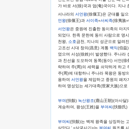
가 바로 서(徐)국과 엄(奄)국이다. 지
서나라의
서언왕
(徐偃王)은 군대를 일
언왕
(徐偃王)과
서이족
=
서씨족
(徐夷族=
서언왕
은 중원에 진출한 동이족의 마지
되었다. 한족 문헌에 동이 사람으로 명시
천왕,
소호
금천, 지나의 성군으로 알려진
고조선 시대 창의(昌意) 계통
백익
(伯益
였으며 서성(徐姓)이 발생했다. 주나라 
과 친선을 도모하여 동쪽(동이) 서언(
략하여 주(周)의 세력을 쇠약하게 하고
주(周)에 대항하니 주나라 목왕은 동방
용하여
서언왕
을 제압하고 중원의 패자가
하여 명성있는 세가대족(世家大族)으로 
부여
(扶餘)
녹산왕조
(鹿山王朝)(아사달)
계승하여, 왕성(王姓)을
부여씨
(扶餘氏)
부여씨
(扶餘)는 백제 왕족을 상징하는 
삼았다.’ <삼국사기>는
부여씨
원조를 