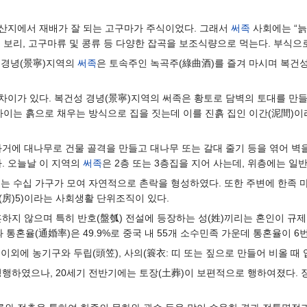
 산지에서 재배가 잘 되는 고구마가 주식이었다. 그래서
써족
사회에는 “늙
 보리, 고구마류 및 콩류 등 다양한 잡곡을 보조식량으로 먹는다. 부식으
 경녕(景寧)지역의
써족
은 토속주인 녹곡주(綠曲酒)를 즐겨 마시며 복건성
차이가 있다. 복건성 경녕(景寧)지역의 써족은 황토로 담벽의 토대를 만
사이는 흙으로 채우는 방식으로 집을 짓는데 이를 진흙 집인 이간(泥間)이
과거에 대나무로 건물 골격을 만들고 대나무 또는 갈대 줄기 등을 엮어 벽
. 오늘날 이 지역의
써족
은 2층 또는 3층집을 지어 사는데, 위층에는 
또는 수십 가구가 모여 자연적으로 촌락을 형성하였다. 또한 주변에 한족 
’(房)5)이라는 사회생활 단위조직이 있다.
혼하지 않으며 특히 반호(盤瓠) 전설에 등장하는 성(姓)끼리는 혼인이 규제
 통혼율(通婚率)은 49.9%로 중국 내 55개 소수민족 가운데 통혼율이 6
이외에 농기구와 두립(頭笠), 사의(簑衣: 띠 또는 짚으로 만들어 비올 때 
행하였으나, 20세기 전반기에는 토장(土葬)이 보편적으로 행하여졌다. 장