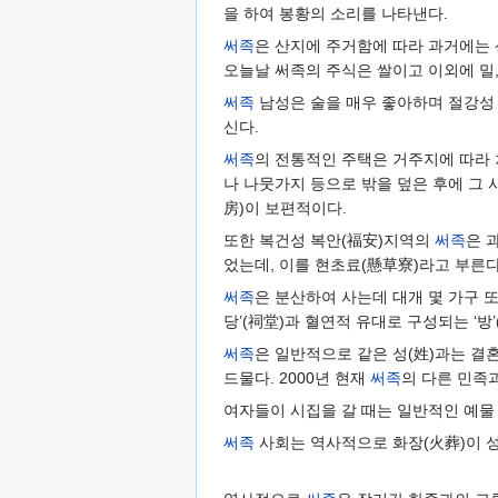
을 하여 봉황의 소리를 나타낸다.
써족
은 산지에 주거함에 따라 과거에는
오늘날 써족의 주식은 쌀이고 이외에 밀,
써족
남성은 술을 매우 좋아하며 절강성
신다.
써족
의 전통적인 주택은 거주지에 따라 
나 나뭇가지 등으로 밖을 덮은 후에 그 
房)이 보편적이다.
또한 복건성 복안(福安)지역의
써족
은 
었는데, 이를 현초료(懸草寮)라고 부른다
써족
은 분산하여 사는데 대개 몇 가구 
당’(祠堂)과 혈연적 유대로 구성되는 ‘방
써족
은 일반적으로 같은 성(姓)과는 결
드물다. 2000년 현재
써족
의 다른 민족과
여자들이 시집을 갈 때는 일반적인 예물 
써족
사회는 역사적으로 화장(火葬)이 성