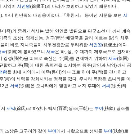
이 지역이
서언왕
(徐偃王)의 나라가 호령하고 있었기 때문이다.
族), 아니 한민족의 대영웅이었다. 『후한서』 동이전 서문을 보면
서
동이족)의 중원개척사는 발해 연안을 발판으로 단군조선 때 까지 계속
족의 조상), 염제신농, 청구(靑邱:배달국을 달리 이르는 말)의 치우
막 인물이 바로 지나족들이 치우천왕만큼 두려워한
서언왕
(徐偃王)이다
서국
(徐國)에 봉하였으니
서국
은 하, 상, 주 대까지 제후국으로 건재하
이 강성(强性)을 띠므로 숙신은 주(周)를 견제하기 위하여
서국
(徐國)
규합하고 주(周)에 대한 총력전을 실시하여 종주(장안과 낙양)까지 공
언왕
을 회대 지역에서 이족(동이)의 대표로 하여 주(周)를 견제하고
 주(周)의 세력을 강화시키는 정책을 폈다. 주나라 목왕은 초나라를 이
12년
서국
(徐國)은 오나라에게 멸망하고 서자 후대에
서씨
(徐氏)라
에서
서씨
(徐氏)로 하였다. 백제(百濟)왕조(王朝)는
부여
(扶餘) 왕조를
)의 조상은 고구려와 같이
부여
에서 나왔으므로 성씨를
부여
(扶餘)로