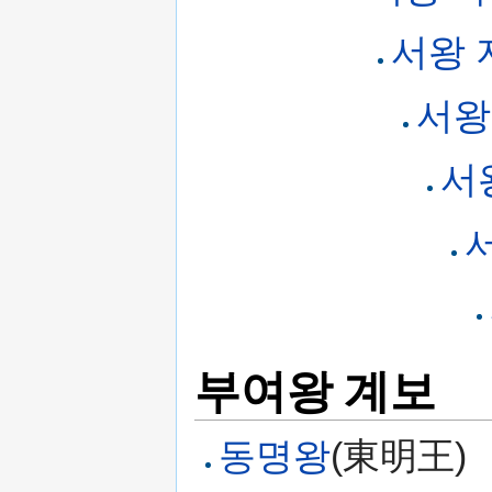
서왕 
서왕
서
부여왕 계보
동명왕
(東明王)