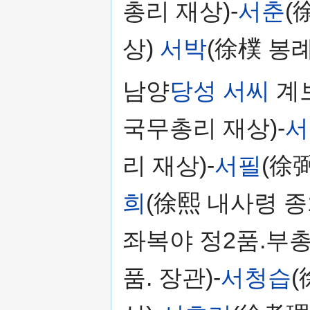
총리 재상)-
서춘
(
상)
서박
(徐樸 봉
남양
당성 서씨
계
국무총리 재상)-
서
리 재상)-
서필
(徐
희
(徐熙 내사령 종
좌복야 정2품.부총
품. 장관)-
서청습