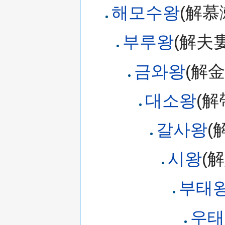
해모수왕
(解慕
부루왕
(解夫
금와왕
(解金
대소왕
(解
갈사왕
(
시왕
(
부태
우태