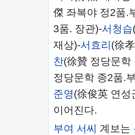
傑 좌복야 정2품.
3품. 장관)-
서청습
재상)-
서효리
(徐孝
찬
(徐贊 정당문학 
정당문학 종2품.부
준영
(徐俊英 연성
이어진다.
부여 서씨
계보는