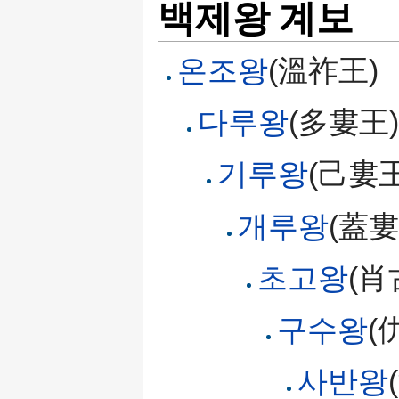
백제왕 계보
온조왕
(溫祚王)
다루왕
(多婁王)
기루왕
(己婁王
개루왕
(蓋婁
초고왕
(肖
구수왕
(
사반왕