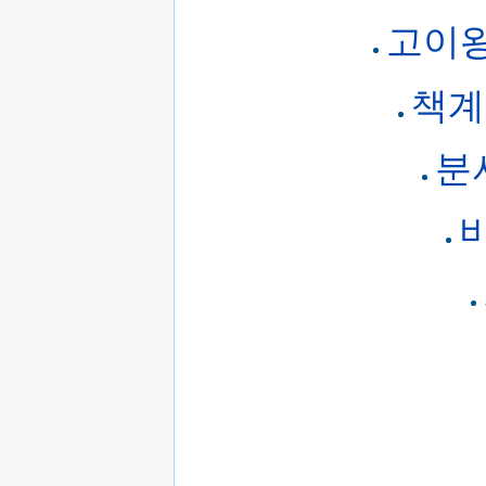
고이
책계
분