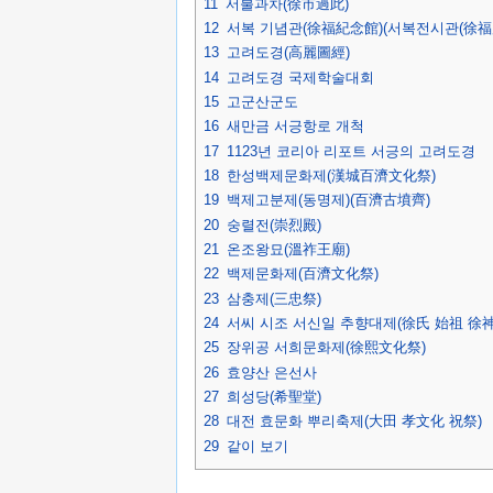
11
서불과차(徐市過此)
12
서복 기념관(徐福紀念館)(서복전시관(徐福
13
고려도경(高麗圖經)
14
고려도경 국제학술대회
15
고군산군도
16
새만금 서긍항로 개척
17
1123년 코리아 리포트 서긍의 고려도경
18
한성백제문화제(漢城百濟文化祭)
19
백제고분제(동명제)(百濟古墳齊)
20
숭렬전(崇烈殿)
21
온조왕묘(溫祚王廟)
22
백제문화제(百濟文化祭)
23
삼충제(三忠祭)
24
서씨 시조 서신일 추향대제(徐氏 始祖 徐
25
장위공 서희문화제(徐熙文化祭)
26
효양산 은선사
27
희성당(希聖堂)
28
대전 효문화 뿌리축제(大田 孝文化 祝祭)
29
같이 보기