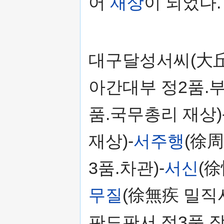
어
재상
이 되었다.
대구달성서씨(大
아간대부 정2품.부
품.국무총리 재상)
재상)-
서주행
(徐周
3품.차관)-
서신
(徐
무질
(徐無疾 밀직사
판도판서 정3품.장