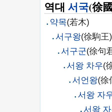
역대
서국
(徐國
약목
(若木)
서구왕
(徐駒王)
서구군
(徐句君
서왕 차우
(
서언왕
(徐
서왕 자
서왕 