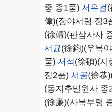
중 종1품)
서유걸
偉)(장야서령 정3
(徐靖)(판삼사사 
서균
(徐鈞)(우복야
품)
서석
(徐碩)(시
정2품)
서공
(徐恭
(동지추밀원사 종
(徐廉)(사복부령 종