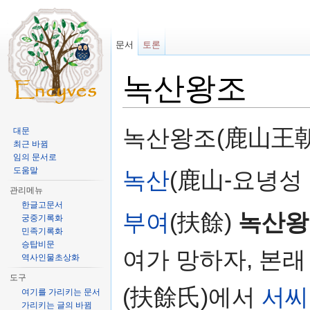
문서
토론
녹산왕조
이동:
둘러보기
,
검색
녹산왕조(鹿山王朝
대문
최근 바뀜
임의 문서로
도움말
녹산
(鹿山-요녕성
관리메뉴
한글고문서
부여
(扶餘)
녹산왕
궁중기록화
민족기록화
승탑비문
여가 망하자, 본래
역사인물초상화
도구
(扶餘氏)에서
서씨
여기를 가리키는 문서
가리키는 글의 바뀜