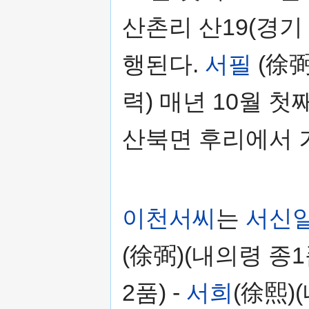
산촌리 산19(경기
행된다.
서필
(徐弼
력) 매년 10월 
산북면 후리에서 
이천서씨
는
서신
(徐弼)(내의령 종1
2품) -
서희
(徐熙)