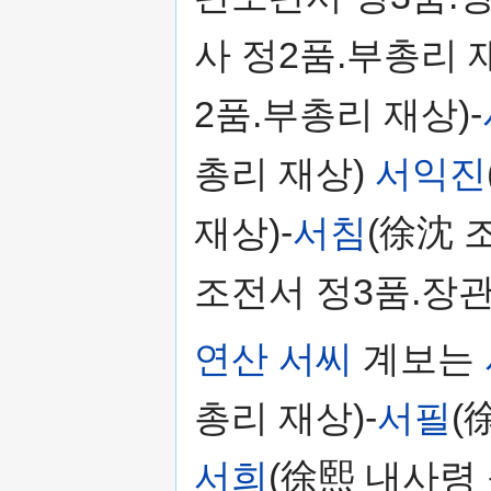
사 정2품.부총리 재
2품.부총리 재상)-
총리 재상)
서익진
재상)-
서침
(徐沈 
조전서 정3품.장관
연산 서씨
계보는
총리 재상)-
서필
(
서희
(徐熙 내사령 