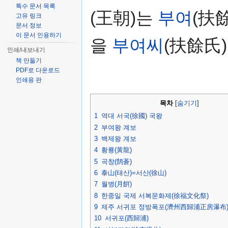
특수 문서 목록
(王朝)는
부여
(扶
고유 링크
문서 정보
이 문서 인용하기
을
부여씨
(扶餘氏
인쇄/내보내기
책 만들기
PDF로 다운로드
인쇄용 판
목차
[
숨기기
]
1
역대 서국(徐國) 국왕
2
부여왕 계보
3
백제왕 계보
4
황룡(黃龍)
5
곡창(鹄蒼)
6
泰山(태산)=서산(徐山)
7
월병(月餠)
8
한중일 국제 서복문화제(徐福文化祭)
9
제주 서귀포 정방폭포(濟州西歸浦正房瀑布
10
서귀포(西歸浦)