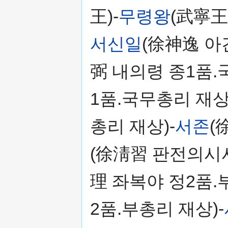
王)-
무령왕
(武寧王)
서신일
(徐神逸 아
弼 내의령 종1품.
1품.국무총리 재상
총리 재상)-
서존
(
(徐淸習 판전의시사
理 좌복야 정2품.
2품.부총리 재상)-