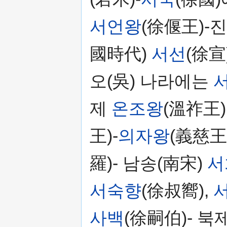
서언왕
(徐偃王)-
國時代)
서선
(徐宣)
오(吳) 나라에는
제
온조왕
(溫祚王)
王)-
의자왕
(義慈王
羅)- 남송(南宋)
서
서숙향
(徐叔嚮),
사백
(徐嗣伯)- 북