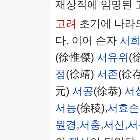
재상직에 임명된 
고려
초기에 나라
다. 이어 손자
서
(徐惟傑)
서유위
(
정
(徐靖)
서존
(徐存
元)
서공
(徐恭)
서
서능
(徐稜),
서효손
원경
,
서충
,
서신
,
서