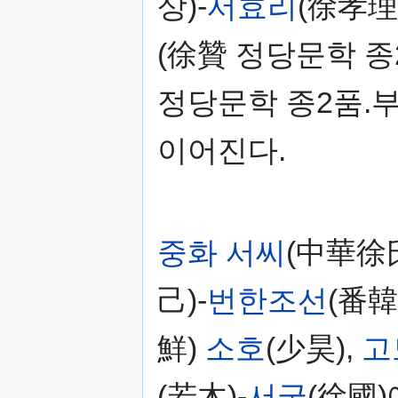
상)-
서효리
(徐孝理
(徐贊 정당문학 종
정당문학 종2품.부
이어진다.
중화 서씨
(中華徐
己)-
번한조선
(番
鮮)
소호
(少昊),
고
(若木)-
서국
(徐國)