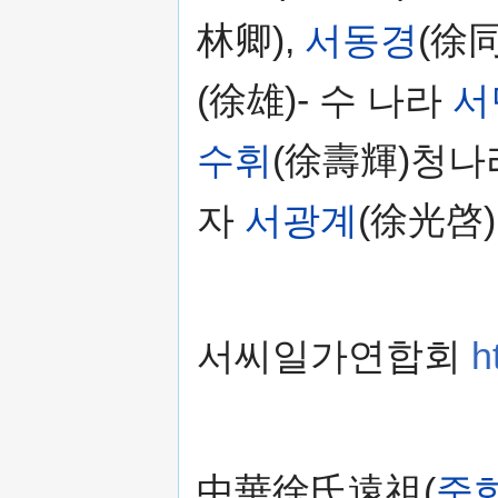
林卿),
서동경
(徐同
(徐雄)- 수 나라
서
수휘
(徐壽輝)청나
자
서광계
(徐光啓)
서씨일가연합회
h
中華徐氏遠祖(
중