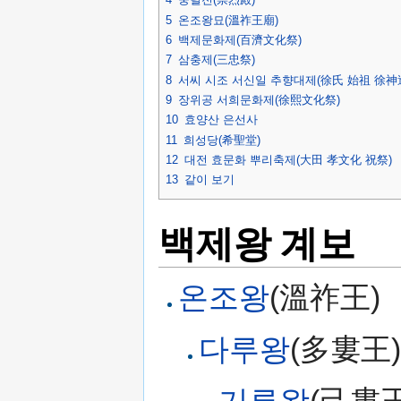
5
온조왕묘(溫祚王廟)
6
백제문화제(百濟文化祭)
7
삼충제(三忠祭)
8
서씨 시조 서신일 추향대제(徐氏 始祖 徐神
9
장위공 서희문화제(徐熙文化祭)
10
효양산 은선사
11
희성당(希聖堂)
12
대전 효문화 뿌리축제(大田 孝文化 祝祭)
13
같이 보기
백제왕 계보
온조왕
(溫祚王)
다루왕
(多婁王)