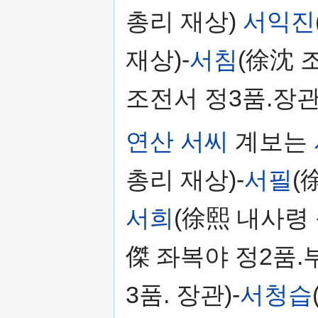
총리 재상)
서익진
재상)-
서침
(徐沈 
조전서 정3품.장관
연산 서씨
계보는
총리 재상)-
서필
(
서희
(徐熙 내사령 
傑 좌복야 정2품.
3품. 장관)-
서청습