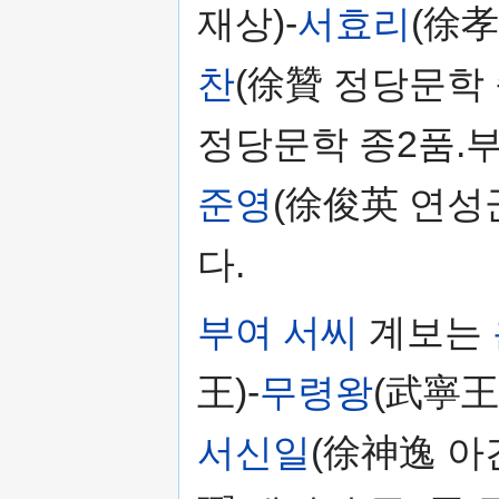
재상)-
서효리
(徐孝
찬
(徐贊 정당문학 
정당문학 종2품.부
준영
(徐俊英 연성
다.
부여 서씨
계보는
王)-
무령왕
(武寧王)
서신일
(徐神逸 아