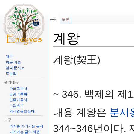
문서
토론
계왕
이동:
둘러보기
,
검색
계왕(契王)
대문
최근 바뀜
임의 문서로
도움말
관리메뉴
한글고문서
~ 346. 백제의 제
궁중기록화
민족기록화
승탑비문
내용 계왕은
분서
역사인물초상화
도구
344~346년이다
여기를 가리키는 문서
가리키는 글의 바뀜