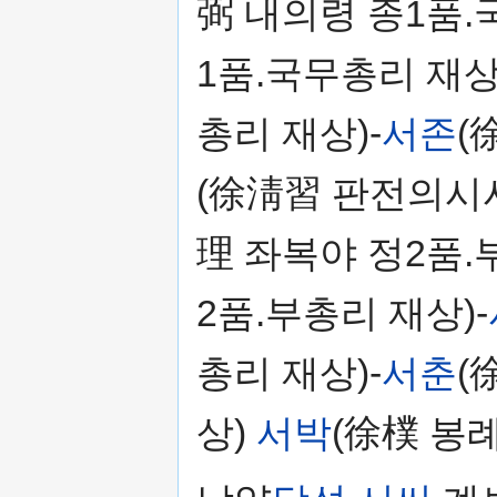
弼 내의령 종1품.
1품.국무총리 재상
총리 재상)-
서존
(
(徐淸習 판전의시사
理 좌복야 정2품.
2품.부총리 재상)-
총리 재상)-
서춘
(
상)
서박
(徐樸 봉