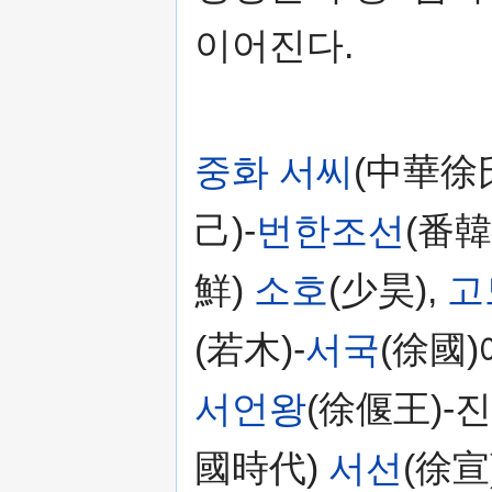
이어진다.
중화 서씨
(中華徐
己)-
번한조선
(番
鮮)
소호
(少昊),
고
(若木)-
서국
(徐國)
서언왕
(徐偃王)-
國時代)
서선
(徐宣)