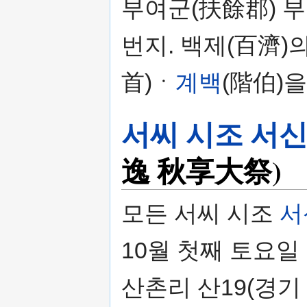
부여군(扶餘郡) 부
번지. 백제(百濟
首)ㆍ
계백
(階伯)
서씨 시조 서
逸 秋享大祭)
모든 서씨 시조
서
10월 첫째 토요일
산촌리 산19(경기