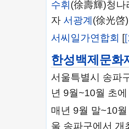
수휘
(徐壽輝)청나
자
서광계
(徐光啓)
서씨일가연합회
[
[
한성백제문화
서울특별시 송파구
년 9월~10월 초
매년 9월 말~10
울 송파구에서 개최