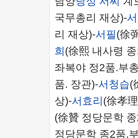
남양
당성 서씨
계
국무총리 재상)-
서
리 재상)-
서필
(徐
희
(徐熙 내사령 종
좌복야 정2품.부총
품. 장관)-
서청습
상)-
서효리
(徐孝理
(徐贊 정당문학 종
정당문학 종2품.부