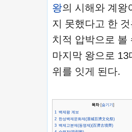
왕
의 시해와 계왕
지 못했다고 한 
치적 압박으로 볼 
마지막 왕으로 1
위를 잇게 된다.
목차
[
숨기기
]
1
백제왕 계보
2
한성백제문화제(漢城百濟文化祭)
3
백제고분제(동명제)(百濟古墳齊)
4
숭렬전(崇烈殿)