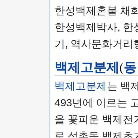
한성백제혼불 채화식
한성백제박사, 한
기, 역사문화거리
백제고분제
(
동
백제고분제
는 백
493년에 이르는 
을 꽃피운 백제전
로 석촌동 백제초기