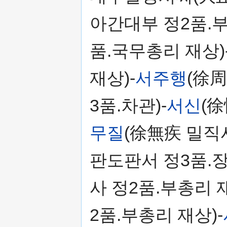
아간대부 정2품.부
품.국무총리 재상)
재상)-
서주행
(徐周
3품.차관)-
서신
(徐
무질
(徐無疾 밀직사
판도판서 정3품.장
사 정2품.부총리 재
2품.부총리 재상)-