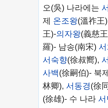
오(吳) 나라에는
제
온조왕
(溫祚王)
王)-
의자왕
(義慈王
羅)- 남송(南宋)
서
서숙향
(徐叔嚮),
사백
(徐嗣伯)- 북
林卿),
서동경
(徐同
(徐雄)- 수 나라
서