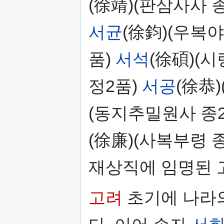
(徐靖)(판삼사사 
서균
(徐鈞)(우복야
품)
서석
(徐碩)(시
정2품)
서공
(徐恭
(동지추밀원사 종
(徐廉)(사복부령 종
재상직에 임명된 
고려
초기에 나라