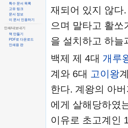
특수 문서 목록
재되어 있지 않다
고유 링크
문서 정보
이 문서 인용하기
으며 말타고 활쏘기
인쇄/내보내기
책 만들기
을 설치하고 하늘
PDF로 다운로드
인쇄용 판
백제 제 4대
개루
계와 6대
고이왕
계
한다. 계왕의 아
에게 살해당하였는
이유로 초고계인 