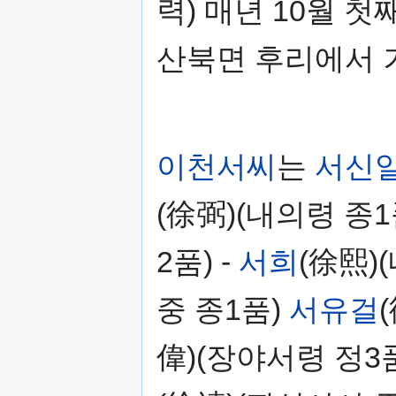
력) 매년 10월 
산북면 후리에서 
이천서씨
는
서신
(徐弼)(내의령 종1
2품) -
서희
(徐熙)
중 종1품)
서유걸
偉)(장야서령 정3