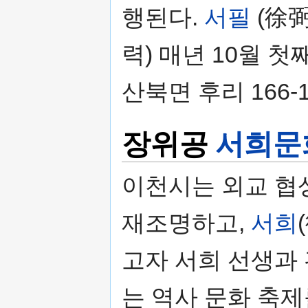
행된다.
서필
(徐弼
력) 매년 10월 
산북면 후리 166
장위공
서희문
이천시는 외교 협
재조명하고,
서희
고자 서희 선생과
는 역사 문화 축제