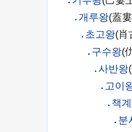
기루왕
(己婁王
개루왕
(蓋婁
초고왕
(肖
구수왕
(
사반왕
고이
책계
분