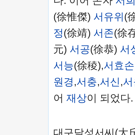
다. 이어 손자
서
(徐惟傑)
서유위
(
정
(徐靖)
서존
(徐存
元)
서공
(徐恭)
서
서능
(徐稜),
서효손
원경
,
서충
,
서신
,
서
어
재상
이 되었다.
대구달성서씨(大