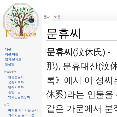
문서
토론
문휴씨
이동:
둘러보기
,
검색
문휴씨
(汶休氏) 
대문
최근 바뀜
임의 문서로
那), 문휴대산(汶
도움말
관리메뉴
록》에서 이 성씨
한글고문서
궁중기록화
민족기록화
休奚)라는 인물을
승탑비문
역사인물초상화
도구
같은 가문에서 분적
여기를 가리키는 문서
가리키는 글의 바뀜