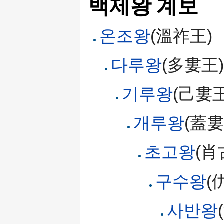
백제왕 계보
온조왕
(溫祚王)
다루왕
(多婁王)
기루왕
(己婁王
개루왕
(蓋婁
초고왕
(肖
구수왕
(
사반왕