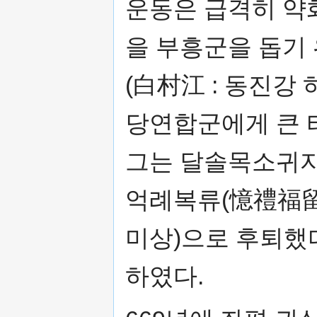
운동은 급격히 약화
을 부흥군을 돕기
(白村江 : 동진강
당연합군에게 큰 타
그는 달솔목소귀자
억례복류(憶禮福留)
미상)으로 후퇴했다
하였다.