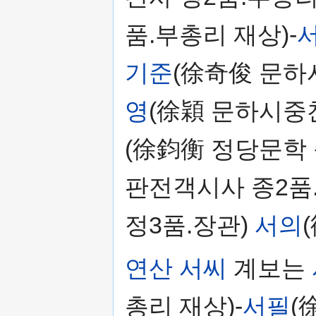
품.부총리 재상)-
기준
(徐奇俊 문하
영
(徐穎 문하시중찬
(徐鈞衡 정당문학 
판전객시사 종2품.
정3품.장관)
서의
연산 서씨
계보는
총리 재상)-
서필
(