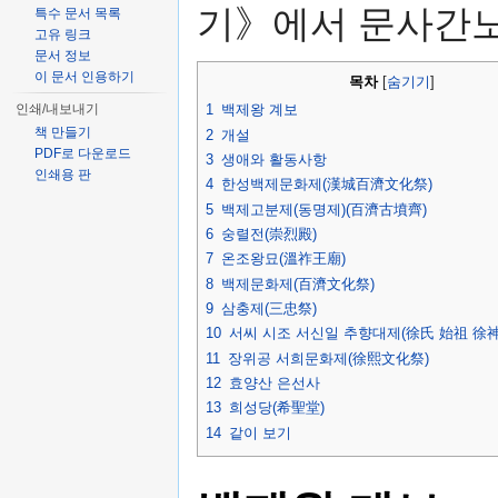
기》에서 문사간노
특수 문서 목록
고유 링크
문서 정보
이 문서 인용하기
목차
[
숨기기
]
인쇄/내보내기
1
백제왕 계보
책 만들기
2
개설
PDF로 다운로드
3
생애와 활동사항
인쇄용 판
4
한성백제문화제(漢城百濟文化祭)
5
백제고분제(동명제)(百濟古墳齊)
6
숭렬전(崇烈殿)
7
온조왕묘(溫祚王廟)
8
백제문화제(百濟文化祭)
9
삼충제(三忠祭)
10
서씨 시조 서신일 추향대제(徐氏 始祖 徐
11
장위공 서희문화제(徐熙文化祭)
12
효양산 은선사
13
희성당(希聖堂)
14
같이 보기