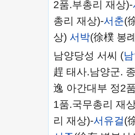
2품.부총리 재상)-
총리 재상)-
서춘
(
상)
서박
(徐樸 봉
남양당성 서씨 (
남
趕 태사.남양군. 종
逸 아간대부 정2품
1품.국무총리 재상
리 재상)-
서유걸
(