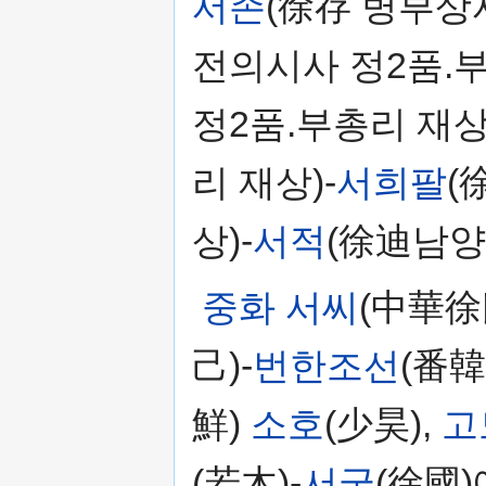
서존
(徐存 병부상서
전의시사 정2품.부
정2품.부총리 재상
리 재상)-
서희팔
(
상)-
서적
(徐迪남양
중화 서씨
(中華徐
己)-
번한조선
(番
鮮)
소호
(少昊),
고
(若木)-
서국
(徐國)