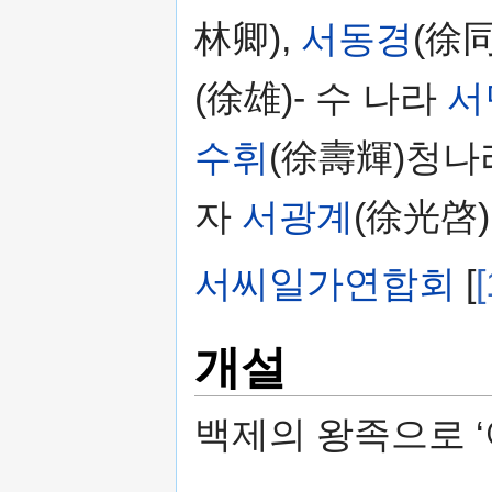
林卿),
서동경
(徐同
(徐雄)- 수 나라
서
수휘
(徐壽輝)청나
자
서광계
(徐光啓)
서씨일가연합회
[
[
개설
백제의 왕족으로 ‘