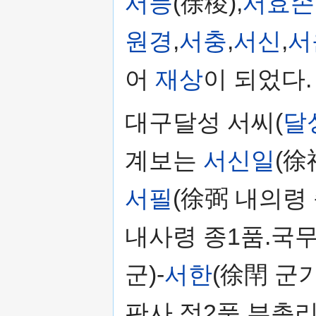
서능
(徐稜),
서효손
원경
,
서충
,
서신
,
서
어
재상
이 되었다.
대구달성 서씨(
달
계보는
서신일
(徐
서필
(徐弼 내의령 
내사령 종1품.국무
군)-
서한
(徐閈 군
판사 정2품.부총리