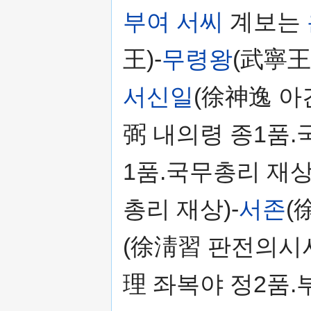
부여 서씨
계보는
王)-
무령왕
(武寧王)
서신일
(徐神逸 아
弼 내의령 종1품.
1품.국무총리 재상
총리 재상)-
서존
(
(徐淸習 판전의시사
理 좌복야 정2품.