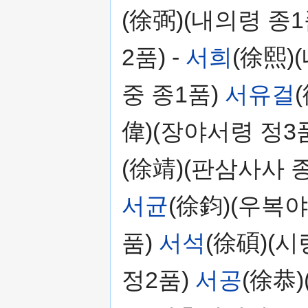
(徐弼)(내의령 종1
2품) -
서희
(徐熙)
중 종1품)
서유걸
偉)(장야서령 정3
(徐靖)(판삼사사 
서균
(徐鈞)(우복야
품)
서석
(徐碩)(시
정2품)
서공
(徐恭