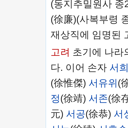
(동지추밀원사 종
(徐廉)(사복부령 종
재상직에 임명된 
고려
초기에 나라
다. 이어 손자
서
(徐惟傑)
서유위
(
정
(徐靖)
서존
(徐存
元)
서공
(徐恭)
서