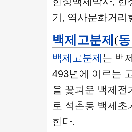
한성백제박사, 한
기, 역사문화거리
백제고분제
(
동
백제고분제
는 백
493년에 이르는 
을 꽃피운 백제전
로 석촌동 백제초기
한다.