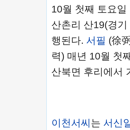
10월 첫째 토요일
산촌리 산19(경기
행된다.
서필
(徐弼
력) 매년 10월 
산북면 후리에서 
이천서씨
는
서신