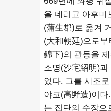
669년에 좌평 귀
을 데리고 아후미
(蒲生郡)로 옮겨 
(大和朝廷)으로부
錦下)의 관등을 
소명(沙宅紹明)과
었다. 그를 시조로
야코(高野造)이다
는 집단의 수장으