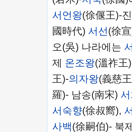
서언왕
(徐偃王)-
國時代)
서선
(徐宣)
오(吳) 나라에는
제
온조왕
(溫祚王)
王)-
의자왕
(義慈王
羅)- 남송(南宋)
서
서숙향
(徐叔嚮),
사백
(徐嗣伯)- 북