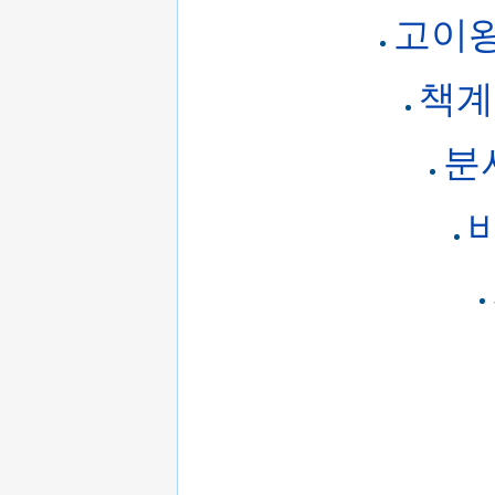
고이
책계
분