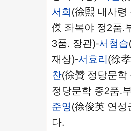
서희
(徐熙 내사령 
傑 좌복야 정2품.
3품. 장관)-
서청습
재상)-
서효리
(徐孝
찬
(徐贊 정당문학 
정당문학 종2품.부
준영
(徐俊英 연성
다.