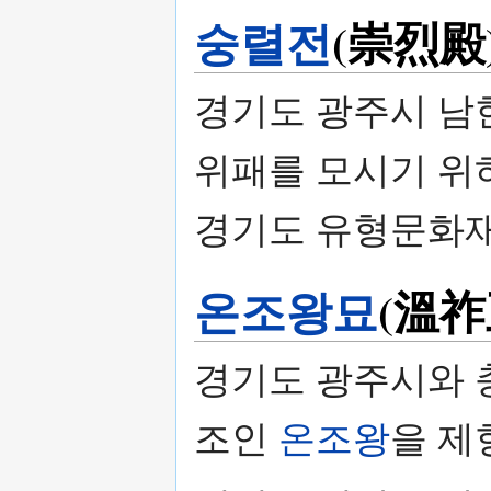
숭렬전
(崇烈殿
경기도 광주시 남
위패를 모시기 위하
경기도 유형문화재
온조왕묘
(溫祚
경기도 광주시와 
조인
온조왕
을 제