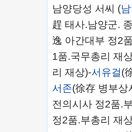
남양당성 서씨 (
남
趕 태사.남양군. 종
逸 아간대부 정2품
1품.국무총리 재상
리 재상)-
서유걸
(
서존
(徐存 병부상서
전의시사 정2품.부
정2품.부총리 재상