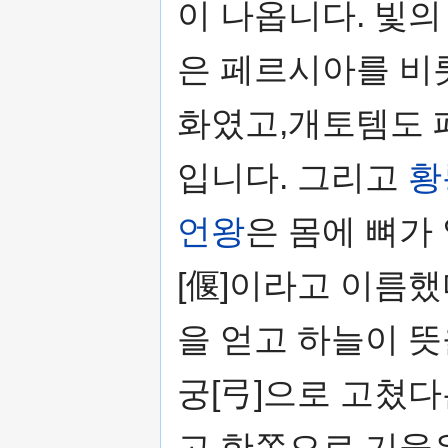
이 나옵니다. 빛
은 페르시아를 비
화였고,개토템도 
입니다. 그리고
황
언왕
은 몸에 뼈가
[偃]이라고 이름했
을 얻고 하늘이 
궁[弓]으로 고쳤다
고 한쪽으로 기울