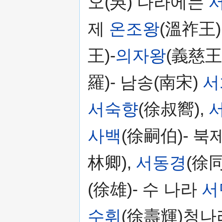
오(吳) 나라에는
제
온조왕
(溫祚王)
王)-
의자왕
(義慈王
羅)- 남송(南宋)
서
서숙향
(徐叔嚮),
사백
(徐嗣伯)- 북
林卿),
서동경
(徐同
(徐雄)- 수 나라
서
수휘
(徐壽輝)청나