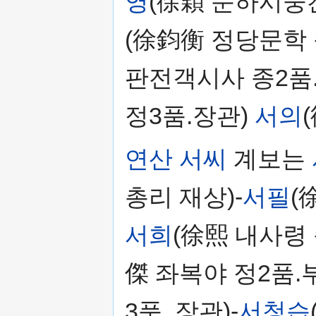
영
(徐穎 문하시중찬
(徐鈞衡 정당문학 
판전객시사 종2품.
정3품.장관)
서의
연산 서씨
계보는
총리 재상)-
서필
(
서희
(徐熙 내사령 
傑 좌복야 정2품.
3품. 장관)-
서청습