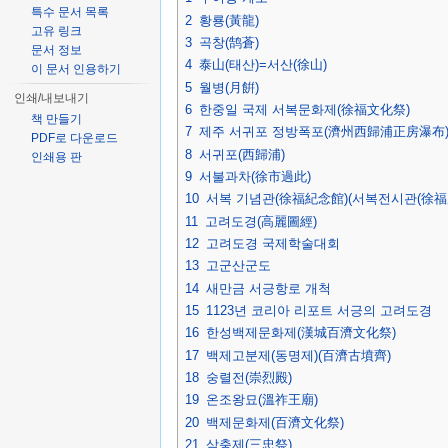
특수 문서 목록
2
황룡(黃龍)
고유 링크
3
곡창(鹄蒼)
문서 정보
4
泰山(태산)=서산(徐山)
이 문서 인용하기
5
월병(月餠)
인쇄/내보내기
6
한중일 국제 서복문화제(徐福文化祭)
책 만들기
7
제주 서귀포 정방폭포(濟州西歸浦正房瀑布
PDF로 다운로드
8
서귀포(西歸浦)
인쇄용 판
9
서불과차(徐市過此)
10
서복 기념관(徐福紀念館)(서복전시관(徐福
11
고려도경(高麗圖經)
12
고려도경 국제학술대회
13
고군산군도
14
새만금 서긍항로 개척
15
1123년 코리아 리포트 서긍의 고려도경
16
한성백제문화제(漢城百濟文化祭)
17
백제고분제(동명제)(百濟古墳齊)
18
숭렬전(崇烈殿)
19
온조왕묘(溫祚王廟)
20
백제문화제(百濟文化祭)
21
삼충제(三忠祭)