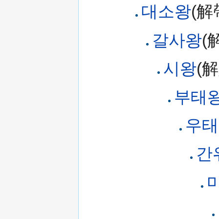
대소왕
(解
갈사왕
(
시왕
(
부태
우태
간