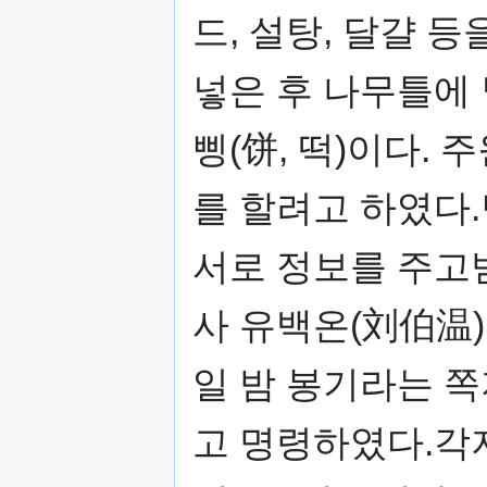
드, 설탕, 달걀 
넣은 후 나무틀에
삥(饼, 떡)이다.
를 할려고 하였다
서로 정보를 주고
사 유백온(刘伯温)
일 밤 봉기라는 
고 명령하였다.각