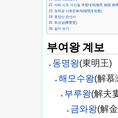
22
서씨 시조 서신일 추향대제(徐氏 始祖 徐
23
장위공 서희문화제(徐熙文化祭)
24
효양산 은선사
25
희성당(希聖堂)
26
같이 보기
부여왕 계보
동명왕
(東明王)
해모수왕
(解慕
부루왕
(解夫
금와왕
(解金