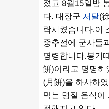
졌고 8월15일밤
다. 대장군
서달
(
락시켰습니다.이 
중추절에 군사들과
명령합니다.봉기때
餠)이라고 명명하
(月餠)을 하사하
먹는 명절 음식이
전해지고 있다.