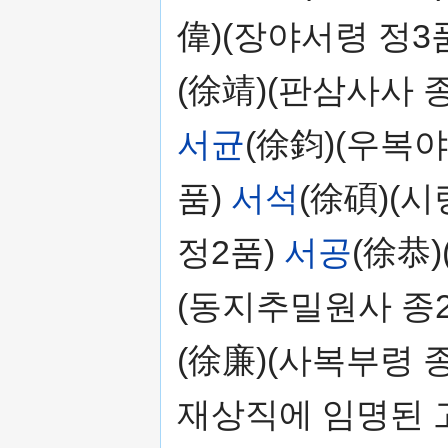
偉)(장야서령 정3
(徐靖)(판삼사사 
서균
(徐鈞)(우복야
품)
서석
(徐碩)(시
정2품)
서공
(徐恭
(동지추밀원사 종
(徐廉)(사복부령 종
재상직에 임명된 