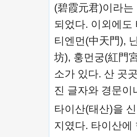
(碧霞元君)이라는 
되었다. 이외에도 
티엔먼(中天門), 
坊), 훙먼궁(紅門
소가 있다. 산 곳
진 글자와 경문이
타이산(태산)을 
지였다. 타이산에 