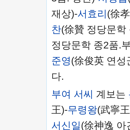
재상)-
서효리
(徐孝
찬
(徐贊 정당문학 
정당문학 종2품.부
준영
(徐俊英 연성
다.
부여 서씨
계보는
王)-
무령왕
(武寧王)
서신일
(徐神逸 아