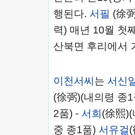
행된다.
서필
(徐弼
력) 매년 10월 
산북면 후리에서 
이천서씨
는
서신
(徐弼)(내의령 종1
2품) -
서희
(徐熙)
중 종1품)
서유걸