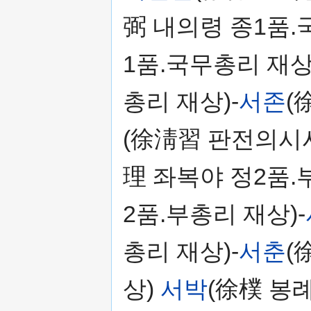
弼 내의령 종1품.
1품.국무총리 재상
총리 재상)-
서존
(
(徐淸習 판전의시사
理 좌복야 정2품.
2품.부총리 재상)-
총리 재상)-
서춘
(
상)
서박
(徐樸 봉