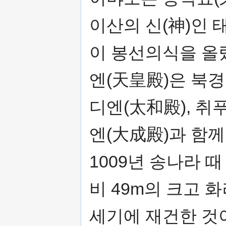
이산의 신(神)인 
이 봉선의식을 올
엔(天皇殿)은 북경
디엔(太和殿), 취
엔(大成殿)과 함께
1009년 송나라 때
비 49m의 크고 
세기에 재건한 것