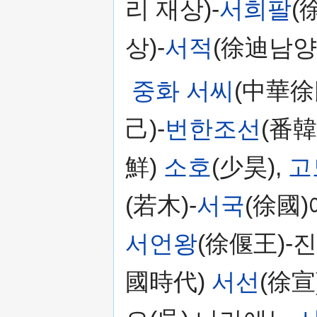
리 재상)-
서희팔
(
상)-
서적
(徐迪남양
중화 서씨
(中華徐
己)-
번한조선
(番
鮮)
소호
(少昊),
고
(若木)-
서국
(徐國)
서언왕
(徐偃王)-
國時代)
서선
(徐宣)