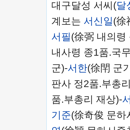
대구달성 서씨(
달
계보는
서신일
(徐
서필
(徐弼 내의령 
내사령 종1품.국무
군)-
서한
(徐閈 군
판사 정2품.부총리
품.부총리 재상)-
기준
(徐奇俊 문하