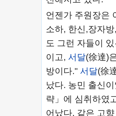
언젠가 주원장은 
소하, 한신,장자방,
도 그런 자들이 있
이고,
서달
(徐達)
방이다."
서달
(徐
났다. 농민 출신
략」에 심취하였고
어났다. 같은 고향