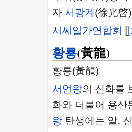
자
서광계
(徐光啓)
서씨일가연합회
[
[
황룡
(黃龍)
황룡(黃龍)
서언왕
의 신화를
화와 더불어 용산
왕
탄생에는 알, 신