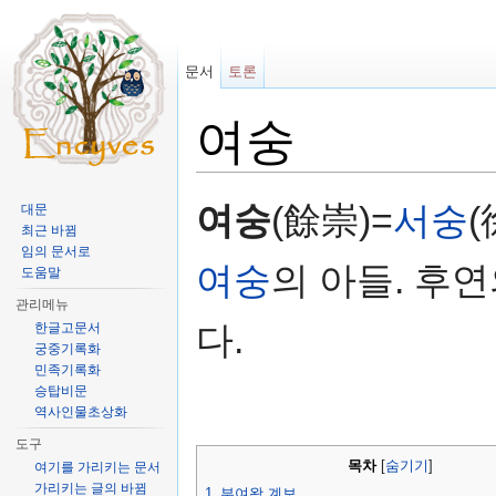
문서
토론
여숭
이동:
둘러보기
,
검색
여숭
(餘崇)=
서숭
(
대문
최근 바뀜
임의 문서로
여숭
의 아들. 후
도움말
관리메뉴
다.
한글고문서
궁중기록화
민족기록화
승탑비문
역사인물초상화
도구
목차
[
숨기기
]
여기를 가리키는 문서
가리키는 글의 바뀜
1
부여왕 계보