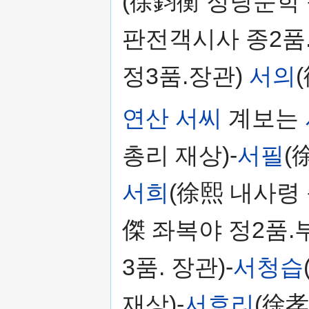
(徐鈞衡 정당문학 
판전객시사 종2품.
정3품.장관)
서의
연산 서씨
계보는
총리 재상)-
서필
(
서희
(徐熙 내사령 
傑 좌복야 정2품.
3품. 장관)-
서청습
재상)-
서효리
(徐孝