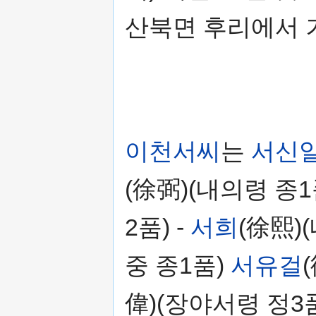
산북면 후리에서 
이천서씨
는
서신
(徐弼)(내의령 종1
2품) -
서희
(徐熙)
중 종1품)
서유걸
偉)(장야서령 정3