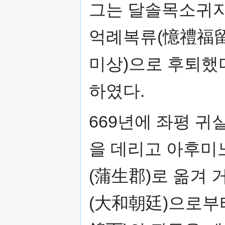
그는 달솔목소귀자
억례복류(憶禮福留)
미상)으로 후퇴했다
하였다.
669년에 좌평 귀
을 데리고 아후미
(蒲生郡)로 옮겨 
(大和朝廷)으로부