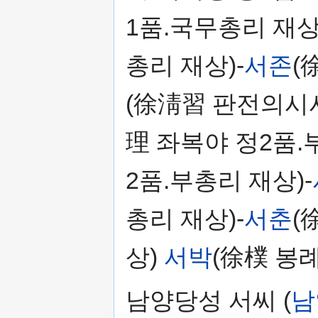
1품.국무총리 재상
총리 재상)-
서존
(
(徐淸習 판전의시사
理 좌복야 정2품.
2품.부총리 재상)-
총리 재상)-
서춘
(
상)
서박
(徐樸 봉
남양당성 서씨 (
남