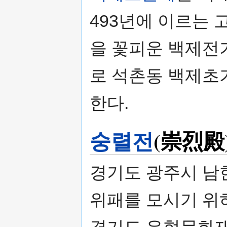
493년에 이르는 
을 꽃피운 백제전
로 석촌동 백제초기
한다.
숭렬전
(崇烈殿
경기도 광주시 남
위패를 모시기 위하