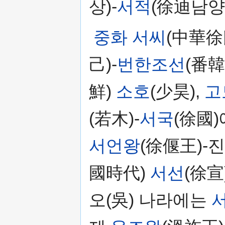
상)-
서적
(徐迪남양
중화 서씨
(中華徐
己)-
번한조선
(番
鮮)
소호
(少昊),
고
(若木)-
서국
(徐國)
서언왕
(徐偃王)-
國時代)
서선
(徐宣)
오(吳) 나라에는