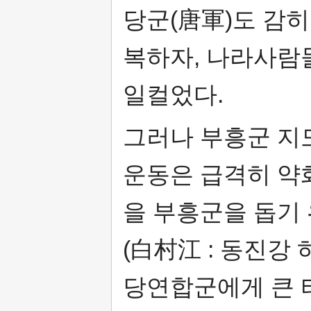
당군(唐軍)도 감히
복하자, 나라사람
일컬었다.
그러나 부흥군 지
운동은 급격히 약화
을 부흥군을 돕기
(白村江 : 동진강
당연합군에게 큰 타