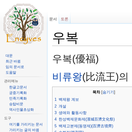
문서
토론
우복
이동:
둘러보기
,
검색
우복(優福)
대문
최근 바뀜
임의 문서로
도움말
비류왕
(比流王)의
관리메뉴
한글고문서
목차
[
숨기기
]
궁중기록화
민족기록화
1
백제왕 계보
승탑비문
2
개설
역사인물초상화
3
생애와 활동사항
도구
4
한성백제문화제(漢城百濟文化祭)
여기를 가리키는 문서
5
백제고분제(동명제)(百濟古墳齊)
가리키는 글의 바뀜