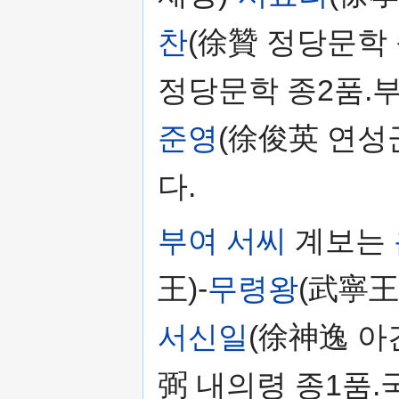
찬
(徐贊 정당문학 
정당문학 종2품.부
준영
(徐俊英 연성
다.
부여 서씨
계보는
王)-
무령왕
(武寧王)
서신일
(徐神逸 아
弼 내의령 종1품.