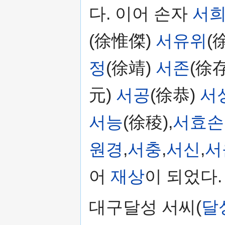
다. 이어 손자
서
(徐惟傑)
서유위
(
정
(徐靖)
서존
(徐存
元)
서공
(徐恭)
서
서능
(徐稜),
서효손
원경
,
서충
,
서신
,
서
어
재상
이 되었다.
대구달성 서씨(
달