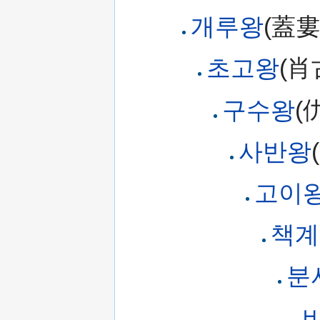
개루왕
(蓋婁
초고왕
(肖
구수왕
(
사반왕
고이
책계
분