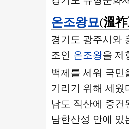
경기도 유형문화재
온조왕묘
(溫祚
경기도 광주시와 
조인
온조왕
을 제
백제를 세워 국민
기리기 위해 세웠다
남도 직산에 중건된
남한산성 안에 있