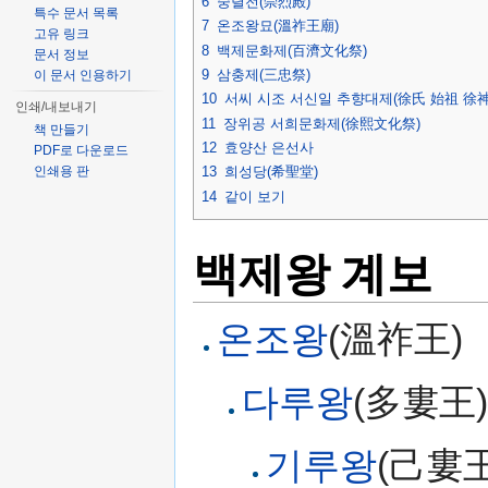
6
숭렬전(崇烈殿)
특수 문서 목록
7
온조왕묘(溫祚王廟)
고유 링크
8
백제문화제(百濟文化祭)
문서 정보
9
삼충제(三忠祭)
이 문서 인용하기
10
서씨 시조 서신일 추향대제(徐氏 始祖 徐
인쇄/내보내기
11
장위공 서희문화제(徐熙文化祭)
책 만들기
12
효양산 은선사
PDF로 다운로드
인쇄용 판
13
희성당(希聖堂)
14
같이 보기
백제왕 계보
온조왕
(溫祚王)
다루왕
(多婁王)
기루왕
(己婁王