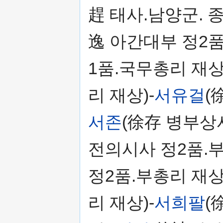
趕 태사.남양군. 종
逸 아간대부 정2품
1품.국무총리 재상
리 재상)-
서유걸
(
서존
(徐存 병부상서
전의시사 정2품.부
정2품.부총리 재상
리 재상)-
서희팔
(