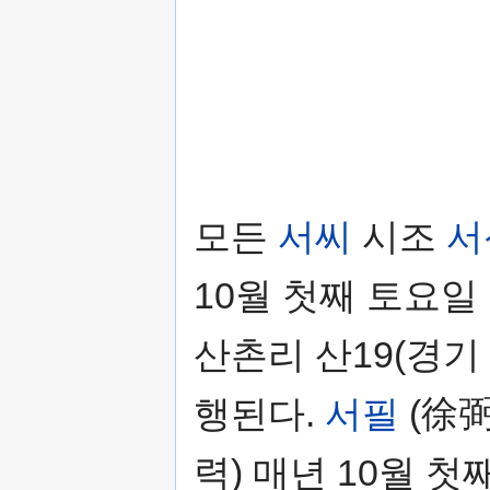
모든
서씨
시조
서
10월 첫째 토요일
산촌리 산19(경기
행된다.
서필
(徐弼
력) 매년 10월 