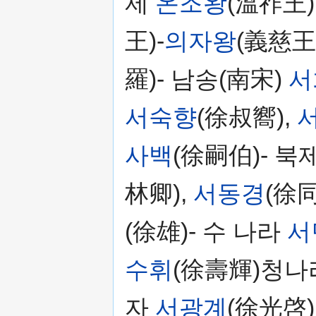
제
온조왕
(溫祚王)
王)-
의자왕
(義慈王
羅)- 남송(南宋)
서
서숙향
(徐叔嚮),
사백
(徐嗣伯)- 북
林卿),
서동경
(徐同
(徐雄)- 수 나라
서
수휘
(徐壽輝)청나
자
서광계
(徐光啓)