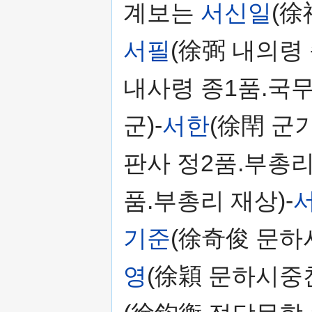
계보는
서신일
(徐
서필
(徐弼 내의령 
내사령 종1품.국무
군)-
서한
(徐閈 군
판사 정2품.부총리
품.부총리 재상)-
기준
(徐奇俊 문하
영
(徐穎 문하시중찬