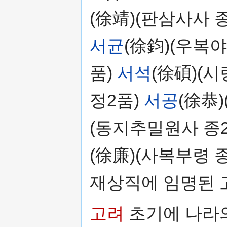
(徐靖)(판삼사사 
서균
(徐鈞)(우복야
품)
서석
(徐碩)(시
정2품)
서공
(徐恭
(동지추밀원사 종
(徐廉)(사복부령 종
재상직에 임명된 
고려
초기에 나라