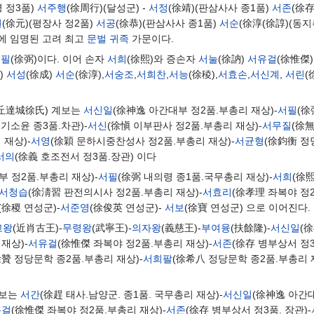
 정3품)
서주행
(徐周行)(달성군) -
서정
(徐靖)(판삼사사 종1품)
서존
(徐存
원
(徐元)(평장사 정2품)
서공
(徐恭)(판삼사사 종1품)
서순
(徐淳(徐諄)(동
직에 임명된 고려 최고
문벌 귀족
가문이다.
서필
(徐弼)이다. 이어 손자
서희
(徐熙)와 증손자
서눌
(徐訥)
서유걸
(徐惟傑
)
서성
(徐成)
서순
(徐淳),
서숭조
,
서희찬
,
서능
(徐稜),
서효손
,
서신계
,
서린
(
大丘達城徐氏) 계보는
서신일
(徐神逸 아간대부 정2품.부총리 재상)-
서필
(徐
군기소윤 종3품.차관)-
서신
(徐愼 이부판사 정2품.부총리 재상)-
서무질
(徐無
재상)-
서영
(徐穎 문하시중찬성사 정2품.부총리 재상)-
서균형
(徐鈞衡 정
서의
(徐義 호조전서 정3품.장관) 이다
부 정2품.부총리 재상)-
서필
(徐弼 내의령 종1품.국무총리 재상)-
서희
(徐
서청습
(徐淸習 판전의시사 정2품.부총리 재상)-
서효리
(徐孝理 좌복야 정2
(徐稷 연성군)-
서준영
(徐俊英 연성군)-
서보
(徐寶 연성군) 으로 이어진다.
고왕
(近肖古王)-
무령왕
(武寧王)-
의자왕
(義慈王)-
부여융
(扶餘隆)-
서신일
(
재상)-
서유걸
(徐惟傑 좌복야 정2품.부총리 재상)-
서존
(徐存 병부상서 정3
徐贊 정당문학 종2품.부총리 재상)-
서희팔
(徐希八 정당문학 종2품.부총리 
계보는
서간
(徐趕 태사.남양군. 종1품. 국무총리 재상)-
서신일
(徐神逸 아간대
유걸
(徐惟傑 좌복야 정2품.부총리 재상)-
서존
(徐存 병부상서 정3품. 장관)-