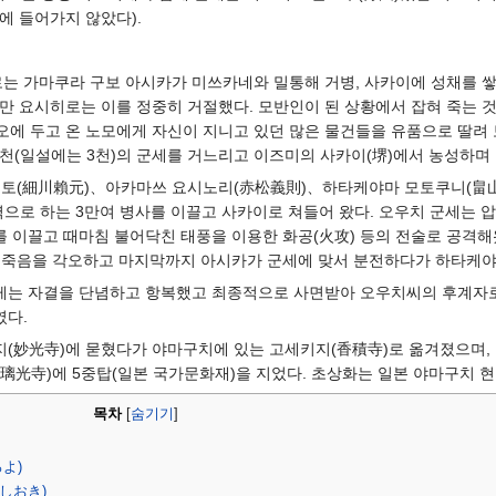
에 들어가지 않았다).
 가마쿠라 구보 아시카가 미쓰카네와 밀통해 거병, 사카이에 성채를 쌓고
만 요시히로는 이를 정중히 거절했다. 모반인이 된 상황에서 잡혀 죽는
스오에 두고 온 노모에게 자신이 지니고 있던 많은 물건들을 유품으로 딸려
 5천(일설에는 3천)의 군세를 거느리고 이즈미의 사카이(堺)에서 농성하
요리모토(細川賴元)、아카마쓰 요시노리(赤松義則)、하타케야마 모토쿠니(
력으로 하는 3만여 병사를 이끌고 사카이로 쳐들어 왔다. 오우치 군세는
 이끌고 때마침 불어닥친 태풍을 이용한 화공(火攻) 등의 전술로 공격해
 죽음을 각오하고 마지막까지 아시카가 군세에 맞서 분전하다가 하타케야마
게는 자결을 단념하고 항복했고 최종적으로 사면받아 오우치씨의 후계자로
였다.
(妙光寺)에 묻혔다가 야마구치에 있는 고세키지(香積寺)로 옮겨졌으며, 
璃光寺)에 5중탑(일본 국가문화재)을 지었다. 초상화는 일본 야마구치 
목차
[
숨기기
]
よ)
しおき)