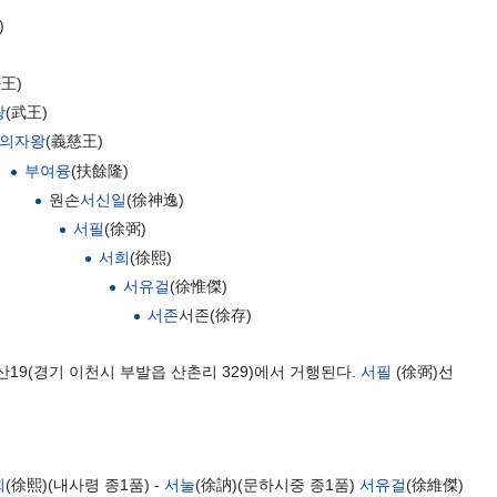
)
法王)
왕
(武王)
의자왕
(義慈王)
부여융
(扶餘隆)
원손
서신일
(徐神逸)
서필
(徐弼)
서희
(徐熙)
서유걸
(徐惟傑)
서존
서존(徐存)
산19(경기 이천시 부발읍 산촌리 329)에서 거행된다.
서필
(徐弼)선
희
(徐熙)(내사령 종1품) -
서눌
(徐訥)(문하시중 종1품)
서유걸
(徐維傑)