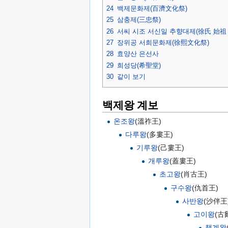
24
백제문화제(百濟文化祭)
25
삼충제(三忠祭)
26
서씨 시조 서신일 추향대제(徐氏 始祖
27
장위공 서희문화제(徐熙文化祭)
28
효양산 은선사
29
희성당(希聖堂)
30
같이 보기
백제왕 계보
온조왕
(溫祚王)
다루왕
(多婁王)
기루왕
(己婁王)
개루왕
(蓋婁王)
초고왕
(肖古王)
구수왕
(仇首王)
사반왕
(沙伴王
고이왕
(古
책계왕