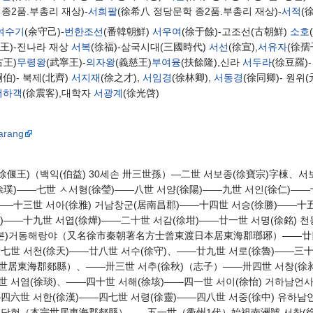
종2품.부총리 재상)-
서희팔
(徐希八 정당문학 종2품.부총리 재상)-
서적
(
여수기
(余守己)-
번한조선
(番韓朝鮮)
서우여
(徐于餘)-고조선(古朝鮮)
소호
偃王)-진나라 재상
서복
(徐福)-삼국시대(三國時代)
서선
(徐宣),
서유자
(徐孺
古王)
무령왕
(武寧王)-
의자왕
(義慈王)
부여융
(扶餘隆),신라
서두라
(徐豆羅)
嗣伯)- 북제(北齊)
서지재
(徐之才),
서임경
(徐林卿),
서동경
(徐同卿)- 원위
서하객
(徐震客),대학자
서광계
(徐光啓)
arang
徐偃王)（백익(伯益) 30세손 卅三世孫）—二世 서보종(徐寶宗)字棟、서
徐璞)——七世 ㅅ서형(徐瑩)——八世 서양(徐陽)——九世 서인(徐仁)——
—十三世 서아(徐雅) 거남창군(居南昌郡)——十四世 서승(徐勝)——十五
)——十九世 서엽(徐燁)——二十世 서감(徐坩)——廿一世 서명(徐銘) 
(일본)거동해랑야（又名徐市秦朝著名方士曾東渡日本居東海郡瑯琊）——廿
七世 서천(徐天)——廿八世 서수(徐守)、——廿九世 서로(徐魯)——三十
世居東海郡郯縣）、——卅三世 서추(徐秋)（志子）——卅四世 서창(徐昶
世 서염(徐琰)、——四十世 서해(徐垓)——四一世 서이(徐怡) 거하남언
—四六世 서한(徐漢)——四七世 서령(徐靈)——四八世 서중(徐中) 유
해군담현（本宗世居東海郡郯縣）——五一世（衢州1代）始祖南洲號 서창(