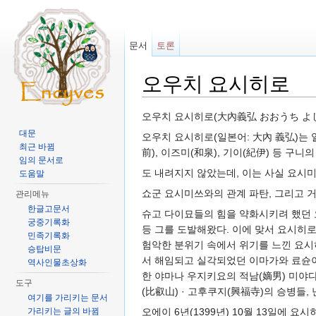
문서
토론
오우치 요시히로
이동:
둘러보기
,
검색
오우치 요시히로(大內義弘 おおうち よ
대문
오우치 요시히로(일본어: 大內 義弘)는 
최근 바뀜
前), 이즈미(和泉), 기이(紀伊) 등 구니
임의 문서로
도 내려지지 않았는데, 이는 사실 요시
도움말
쇼군 요시미쓰와의 관계 파탄, 그리고 
관리메뉴
한글고문서
슈고 다이묘들의 힘을 약화시키려 했던
궁중기록화
등 그를 도발해왔다. 이에 맞서 요시히
민족기록화
험악한 분위기 속에서 위기를 느낀 요시
승탑비문
서 해임되고 실각되었던 이마가와 료슌이
역사인물초상화
한 야마나 우지키요의 적남(嫡男) 미야
도구
(比叡山) · 고후쿠지(興福寺)의 승병들,
여기를 가리키는 문서
가리키는 글의 바뀜
오에이 6년(1399년) 10월 13일에