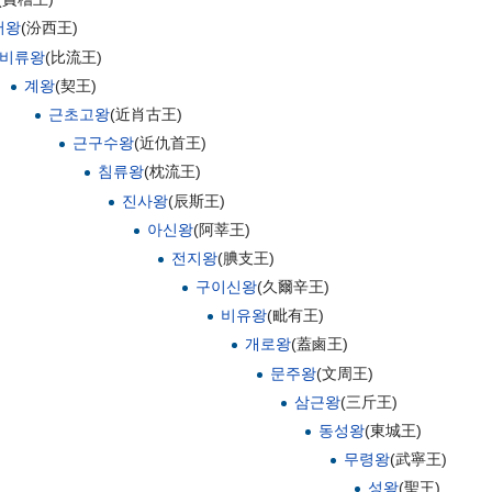
서왕
(汾西王)
비류왕
(比流王)
계왕
(契王)
근초고왕
(近肖古王)
근구수왕
(近仇首王)
침류왕
(枕流王)
진사왕
(辰斯王)
아신왕
(阿莘王)
전지왕
(腆支王)
구이신왕
(久爾辛王)
비유왕
(毗有王)
개로왕
(蓋鹵王)
문주왕
(文周王)
삼근왕
(三斤王)
동성왕
(東城王)
무령왕
(武寧王)
성왕
(聖王)