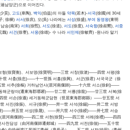
徐迪남양군)으로 이어진다.
(少昊),
고도
(皋陶),
백익
(伯益)의 아들
약목
(若木)-
서국
(徐國)에 30세
子; 徐穉)
서서
(徐庶), 오(吳) 나라에는
서성
(徐盛),
부여
동명왕
(東明
- 남송(南宋)
서희
(徐煕),
서도
(徐道),
서도
(徐度),
서숙향
(徐叔嚮),
서중
(元魏)
서건
(徐謇),
서웅
(徐雄)- 수 나라
서민제
(徐敏齊) -원나라 말기
보형(徐寶衡)、서보명(徐寶明)——三世 서창(徐滄)——四世 서평(徐
十世 서충(徐忠)——十一世孫 서흥(徐興)、서군(徐君) 서국국군（徐
世 서추(徐樞) 거하남언사(居河南偃師)——十六世 서소(徐釗)——
천동해군랑야(遷東海郡瑯琊)——廿二世 서룡(徐龍)——廿三世 서복(徐
四世 서손(徐遜) 세거동해군담현（世居東海郡郯縣）——廿五世 서
世 서진(徐振)、서규(徐揆)——卅一世 서석(徐錫)——卅二世 서방
)——卅五世 서성(徐晟)、——卅六世 서수(徐綬)——卅七世 서승
사(居河南偃師)——四二世 서현(徐賢)——四三世 서례(徐禮)——四四
하남언사천담성（由河南偃師遷郯城）——四九世 서전(徐佃)——五十世
徐倉) 由徐州渡江居浙江衢州（章長子）——五二世 서전(徐田)（衢州