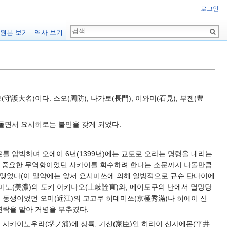
로그인
원본 보기
역사 보기
護大名)이다. 스오(周防), 나가토(長門), 이와미(石見), 부젠(豊
돌면서 요시히로는 불만을 갖게 되었다.
를 압박하며 오에이 6년(1399년)에는 교토로 오라는 명령을 내리는
당시 중요한 무역항이었던 사카이를 회수하려 한다는 소문까지 나돌만큼
 맺었다(이 밀약에는 앞서 요시미쓰에 의해 일방적으로 규슈 단다이에
미노(美濃)의 도키 아키나오(土岐詮直)와, 메이토쿠의 난에서 멸망당
의 동생이었던 오미(近江)의 교고쿠 히데미쓰(京極秀滿)나 히에이 산
 연락을 맡아 거병을 부추겼다.
의 사카이노우라(堺ノ浦)에 상륙, 가신(家臣)인 히라이 신자에몬(平井