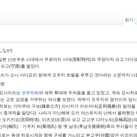
읽기
しなが)
일본 난보쿠초 시대에서 무로마치 시대(室町時代)의 무장이자 슈고 다이묘(守
의 슈고(守護)를 맡았다.
미쓰가 쇼니 사다요리 등에게 오우치 토벌을 부추긴 것이라는 소문까지 나
거병
 요시미쓰는
오우치씨
의 세력 확대에 두려움을 품고 있었고, 계속 요시히로
로는 교토 상경을 거부하는 의사를 보였다. 막부가 오우치의 영지이자 
히로는 가마쿠라 구보(鎌倉公方) 아시카가 미쓰카네(足利滿兼)와 밀약을
 중개역을 맡았다). 나아가 지난해에 도키 야스유키의 난에서 몰락했던 
다 도키키요(宮田時淸), 이즈모(出雲)의 슈고 교고쿠 다카노리(京極高詮)
 난지(楠氏) · 기쿠치 씨(菊池氏) 등 옛 남조(후남조後南朝)측의 무사들이
 요시히로는 동생 히로시게와 함께 군세를 거느리고 분고쿠(分國)였던 이즈미