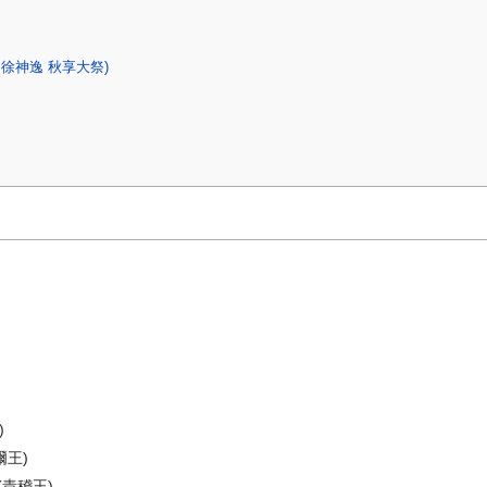
 徐神逸 秋享大祭)
)
爾王)
(責稽王)