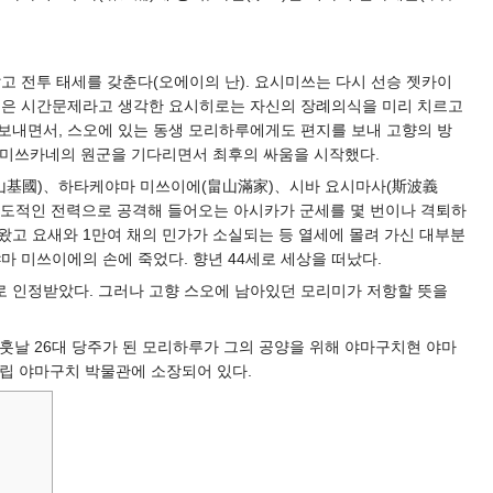
 전투 태세를 갖춘다(오에이의 난). 요시미쓰는 다시 선승 젯카이
 것은 시간문제라고 생각한 요시히로는 자신의 장례의식을 미리 치르고
 보내면서, 스오에 있는 동생 모리하루에게도 편지를 보내 고향의 방
며 미쓰카네의 원군을 기다리면서 최후의 싸움을 시작했다.
畠山基國)、하타케야마 미쓰이에(畠山滿家)、시바 요시마사(斯波義
 압도적인 전력으로 공격해 들어오는 아시카가 군세를 몇 번이나 격퇴하
왔고 요새와 1만여 채의 민가가 소실되는 등 열세에 몰려 가신 대부분
 미쓰이에의 손에 죽었다. 향년 44세로 세상을 떠났다.
 인정받았다. 그러나 고향 스오에 남아있던 모리미가 저항할 뜻을
훗날 26대 당주가 된 모리하루가 그의 공양을 위해 야마구치현 야마
현립 야마구치 박물관에 소장되어 있다.