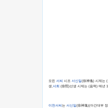
모든
서씨
시조
서신일
(徐神逸) 시제는 
생,
서희
(徐熙)선생 시제는 (음력) 매년
이천서씨
는
서신일
(徐神逸)(아간대부 정