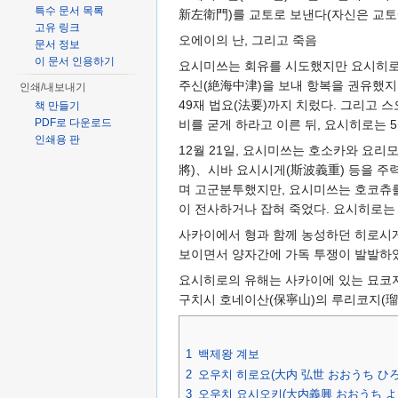
특수 문서 목록
新左衛門)를 교토로 보낸다(자신은 교토
고유 링크
오에이의 난, 그리고 죽음
문서 정보
이 문서 인용하기
요시미쓰는 회유를 시도했지만 요시히로는
주신(絶海中津)을 보내 항복을 권유했지
인쇄/내보내기
49재 법요(法要)까지 치렀다. 그리고 
책 만들기
PDF로 다운로드
비를 굳게 하라고 이른 뒤, 요시히로는
인쇄용 판
12월 21일, 요시미쓰는 호소카와 
將)、시바 요시시게(斯波義重) 등을 주
며 고군분투했지만, 요시미쓰는 호코츄를
이 전사하거나 잡혀 죽었다. 요시히로는
사카이에서 형과 함께 농성하던 히로시
보이면서 양자간에 가독 투쟁이 발발하
요시히로의 유해는 사카이에 있는 묘코지
구치시 호네이산(保寧山)의 루리코지(瑠
1
백제왕 계보
2
오우치 히로요(大内 弘世 おおうち ひろ
3
오우치 요시오키(大内義興 おおうち よ