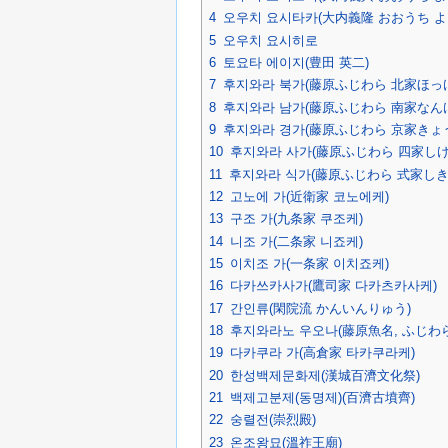
4
오우치 요시타카(大内義隆 おおうち よ
5
오우치 요시히로
6
토요타 에이지(豊田 英二)
7
후지와라 북가(藤原ふじわら 北家ほっけ
8
후지와라 남가(藤原ふじわら 南家なんけ
9
후지와라 경가(藤原ふじわら 京家きょ
10
후지와라 사가(藤原ふじわら 四家しけ
11
후지와라 식가(藤原ふじわら 式家しき
12
고노에 가(近衛家 코노에케)
13
구조 가(九条家 쿠조케)
14
니조 가(二条家 니죠케)
15
이치조 가(一条家 이치죠케)
16
다카쓰카사가(鷹司家 다카츠카사케)
17
간인류(閑院流 かんいんりゅう)
18
후지와라노 우오나(藤原魚名, ふじわら
19
다카쿠라 가(高倉家 타카쿠라케)
20
한성백제문화제(漢城百濟文化祭)
21
백제고분제(동명제)(百濟古墳齊)
22
숭렬전(崇烈殿)
23
온조왕묘(溫祚王廟)