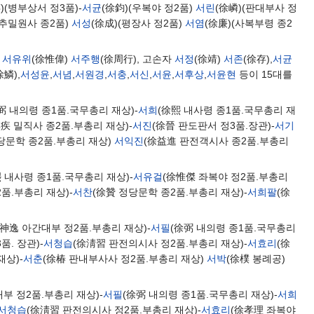
)(병부상서 정3품)-
서균
(徐鈞)(우복야 정2품)
서린
(徐嶙)(판대부사 정
지추밀원사 종2품)
서성
(徐成)(평장사 정2품)
서염
(徐廉)(사복부령 종2
)
서유위
(徐惟偉)
서주행
(徐周行), 고손자
서정
(徐靖)
서존
(徐存),
서균
徐鱗),
서성윤
,
서념
,
서원경
,
서충
,
서신
,
서윤
,
서후상
,
서윤현
등이 15대를
弼 내의령 종1품.국무총리 재상)-
서희
(徐熙 내사령 종1품.국무총리 재
疾 밀직사 종2품.부총리 재상)-
서진
(徐晉 판도판서 정3품.장관)-
서기
당문학 종2품.부총리 재상)
서익진
(徐益進 판전객시사 종2품.부총리
熙 내사령 종1품.국무총리 재상)-
서유걸
(徐惟傑 좌복야 정2품.부총리
품.부총리 재상)-
서찬
(徐贊 정당문학 종2품.부총리 재상)-
서희팔
(徐
徐神逸 아간대부 정2품.부총리 재상)-
서필
(徐弼 내의령 종1품.국무총리
품. 장관)-
서청습
(徐淸習 판전의시사 정2품.부총리 재상)-
서효리
(徐
재상)-
서춘
(徐椿 판내부사사 정2품.부총리 재상)
서박
(徐樸 봉례공)
부 정2품.부총리 재상)-
서필
(徐弼 내의령 종1품.국무총리 재상)-
서희
서청습
(徐淸習 판전의시사 정2품.부총리 재상)-
서효리
(徐孝理 좌복야