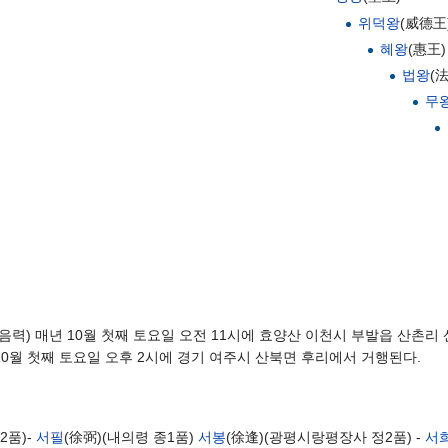
위덕왕
(威德王
혜왕
(惠王)
법왕
(
무
(음력) 매년 10월 첫째 토요일 오전 11시에 효양산 이천시 부발읍 산촌리 
 10월 첫째 토요일 오후 2시에 경기 여주시 산북면 후리에서 거행된다.
2품)-
서필
(徐弼)(내의령 종1품)
서봉
(徐逢)(광평시랑평장사 정2품) -
서