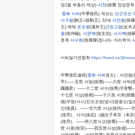
정2품.부총리 재상)-
서찬
(徐贊 정당문학 
중화 서씨
(中華徐氏) 계보는
단군조선
서구왕
(駒王=徐駒王), 32세
서언왕
(徐
王),백제
온조왕
(溫祚王)
근초고왕
(近肖
융
(徐仲融),
서문백
(徐文伯),
서사백
(徐
호족
서수휘
(徐壽輝)청나라- 지리학자
서씨일가연합회
https://band.us/@seos
中華徐氏遠祖(
중화 서씨
원조)：서언왕(
平)——五世 서랑(徐瑯)——六世 서박(
國國君）——十二世 서수(徐秀)字章翳—
十七世 서상(徐相)——十八世 서회(徐匯
福)우명(서시)진조조명(방사)증동도
진(徐真)、——廿六世 서상(徐尚)——廿
(徐芳)、서지(徐志)（錫次子本宗（本宗
(徐升)、——卅八世서교(徐喬)——卅九
世 서종(徐宗)——四五世서성(徐成)—
서예(徐豫)、서장(徐章) 본종세거동