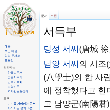
문서
토론
서득부
이동:
둘러보기
,
검색
당성 서씨
(唐城 
대문
최근 바뀜
임의 문서로
도움말
남양 서씨
의 시조
관리메뉴
한글고문서
(八學士)의 한 
궁중기록화
민족기록화
승탑비문
에 정착했다고 한다
역사인물초상화
도구
고 남양군(南陽君
여기를 가리키는 문서
가리키는 글의 바뀜