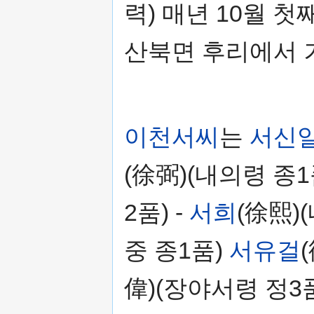
력) 매년 10월 
산북면 후리에서 
이천서씨
는
서신
(徐弼)(내의령 종1
2품) -
서희
(徐熙)
중 종1품)
서유걸
偉)(장야서령 정3