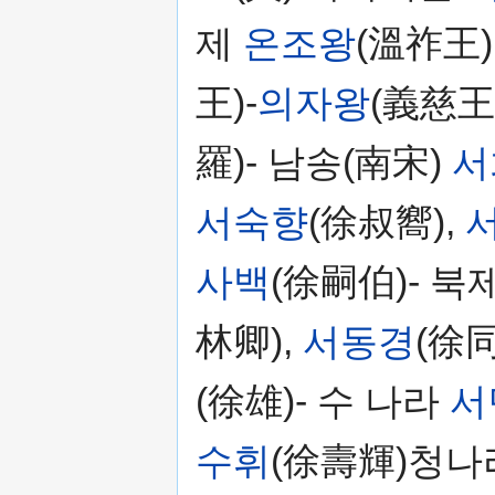
제
온조왕
(溫祚王)
王)-
의자왕
(義慈王
羅)- 남송(南宋)
서
서숙향
(徐叔嚮),
사백
(徐嗣伯)- 북
林卿),
서동경
(徐同
(徐雄)- 수 나라
서
수휘
(徐壽輝)청나