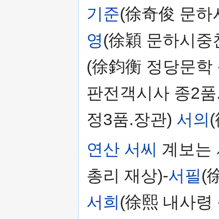
기준
(徐奇俊 문하
영
(徐穎 문하시중찬
(徐鈞衡 정당문학 
판전객시사 종2품.
정3품.장관)
서의
연산 서씨
계보는
총리 재상)-
서필
(
서희
(徐熙 내사령 