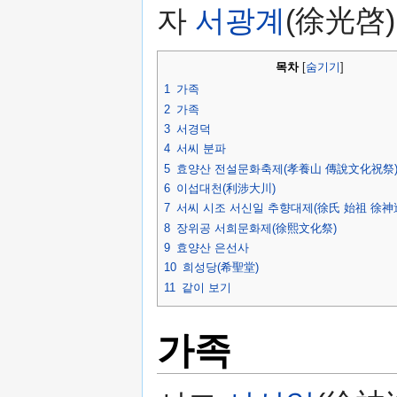
자
서광계
(徐光啓)
목차
[
숨기기
]
1
가족
2
가족
3
서경덕
4
서씨 분파
5
효양산 전설문화축제(孝養山 傳說文化祝祭
6
이섭대천(利涉大川)
7
서씨 시조 서신일 추향대제(徐氏 始祖 徐神
8
장위공 서희문화제(徐熙文化祭)
9
효양산 은선사
10
희성당(希聖堂)
11
같이 보기
가족