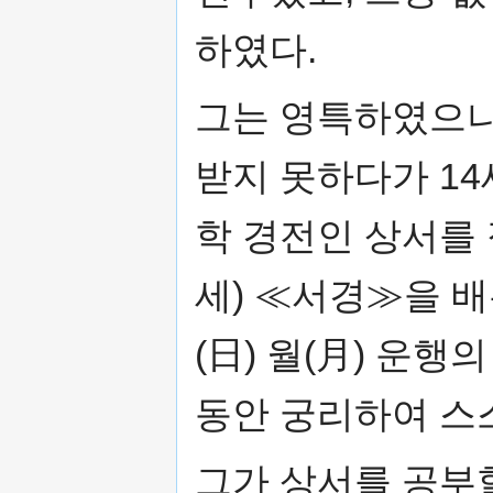
하였다.
그는 영특하였으나
받지 못하다가 1
학 경전인 상서를 접
세) ≪서경≫을 
(日) 월(月) 운
동안 궁리하여 스
그가 상서를 공부할