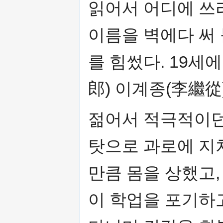
읽어서 어디에 쓰
이름을 벽에다 써 
를 힘썼다. 19세
郎) 이계종(李繼從
젊어서 적극적이던
탓으로 과로에 지쳐
만큼 몸을 상했고,
이 학업을 포기하