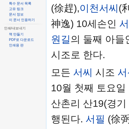
특수 문서 목록
(徐趕),
이천서씨
(
고유 링크
문서 정보
이 문서 인용하기
神逸) 10세손인
서
인쇄/내보내기
책 만들기
원길
의 둘째 아들
PDF로 다운로드
인쇄용 판
시조로 한다.
모든
서씨
시조
서
10월 첫째 토요일
산촌리 산19(경기
행된다.
서필
(徐弼