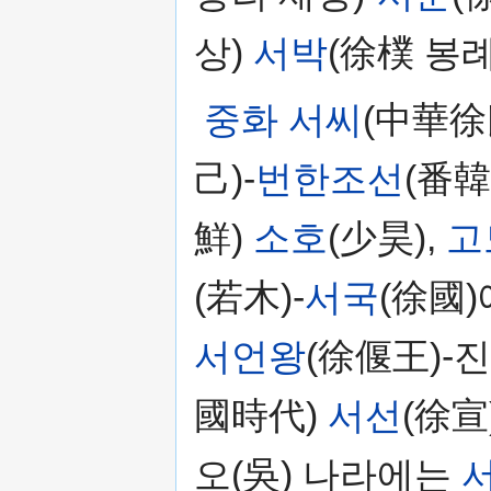
상)
서박
(徐樸 봉
중화 서씨
(中華徐
己)-
번한조선
(番
鮮)
소호
(少昊),
고
(若木)-
서국
(徐國)
서언왕
(徐偃王)-
國時代)
서선
(徐宣)
오(吳) 나라에는