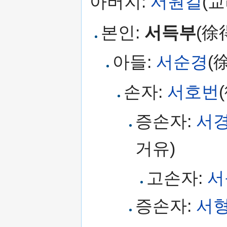
아버지:
서원길
(
본인:
서득부
(徐
아들:
서순경
(
손자:
서호번
증손자:
서
거유)
고손자:
서
증손자:
서