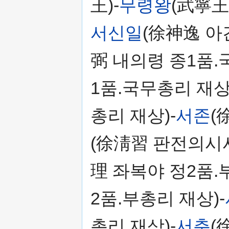
王)-
무령왕
(武寧王)
서신일
(徐神逸 아
弼 내의령 종1품.
1품.국무총리 재상
총리 재상)-
서존
(
(徐淸習 판전의시사
理 좌복야 정2품.
2품.부총리 재상)-
총리 재상)-
서춘
(