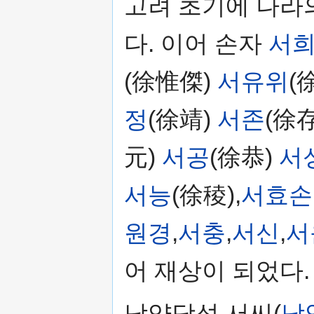
고려 초기에 나라
다. 이어 손자
서
(徐惟傑)
서유위
(
정
(徐靖)
서존
(徐存
元)
서공
(徐恭)
서
서능
(徐稜),
서효손
원경
,
서충
,
서신
,
서
어 재상이 되었다.
남양당성 서씨(
남