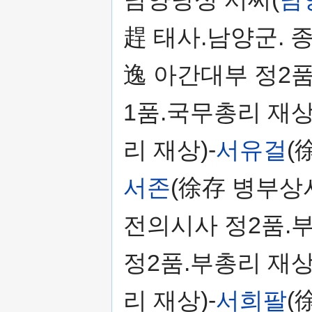
趕 태사.남양군. 종
逸 아간대부 정2품
1품.국무총리 재상
리 재상)-
서유걸
(
서존
(徐存 병부상서
전의시사 정2품.부
정2품.부총리 재상
리 재상)-
서희팔
(