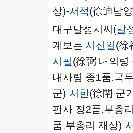
상)-
서적
(徐迪남양
대구달성서씨(
달
계보는
서신일
(徐
서필
(徐弼 내의령 
내사령 종1품.국무
군)-
서한
(徐閈 군
판사 정2품.부총리
품.부총리 재상)-