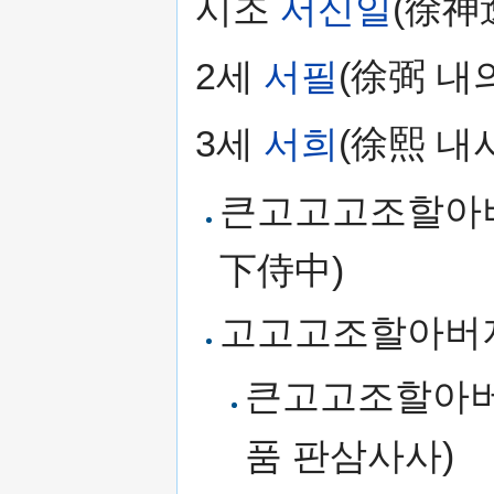
시조
서신일
(徐神
2세
서필
(徐弼 내
3세
서희
(徐熙 내
큰고고고조할아
下侍中)
고고고조할아버지
큰고고조할아버
품 판삼사사)