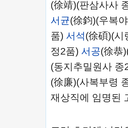
(徐靖)(판삼사사 
서균
(徐鈞)(우복야
품)
서석
(徐碩)(시
정2품)
서공
(徐恭
(동지추밀원사 종
(徐廉)(사복부령 종
재상직에 임명된 