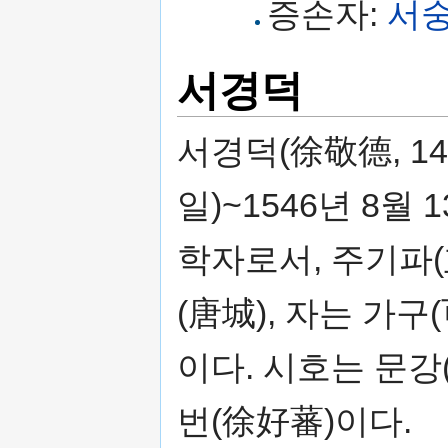
증손자:
서
서경덕
서경덕(徐敬德, 148
일)~1546년 8월 
학자로서, 주기파(
(唐城), 자는 가구
이다. 시호는 문강
번(徐好蕃)이다.