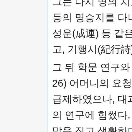
그는 다시 병의 치
등의 명승지를 다니
성운(成運) 등 같
고, 기행시(紀行詩
그 뒤 학문 연구와
26) 어머니의 
급제하였으나, 대
의 연구에 힘썼다.
막을 짓고 생활하