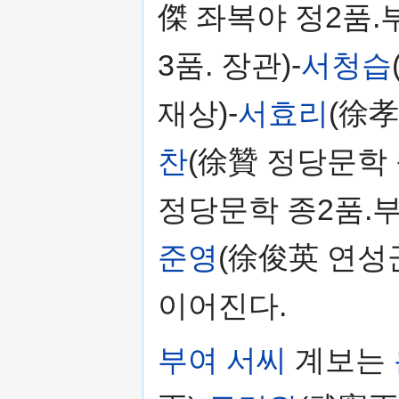
傑 좌복야 정2품.
3품. 장관)-
서청습
재상)-
서효리
(徐孝
찬
(徐贊 정당문학 
정당문학 종2품.부
준영
(徐俊英 연성
이어진다.
부여 서씨
계보는