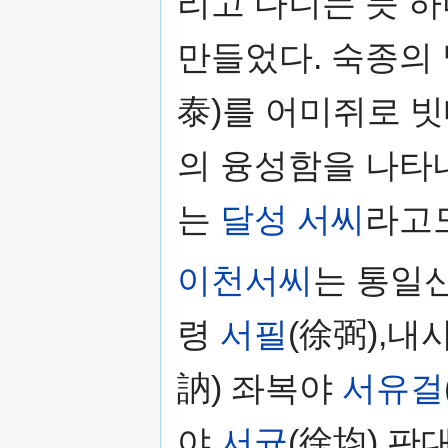
리고 다니는 듯 하
만들었다. 숙종의
泰)를 어미쥐로 
의 융성함을 나타
는
달성 서씨
라고
이천서씨
는 통일
령
서필
(徐弼),내
訥) 좌복야
서유걸
야
서균
(徐均) 