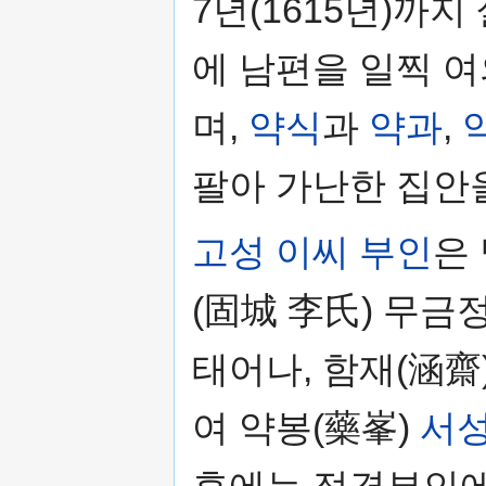
7년(1615년)까
에 남편을 일찍 
며,
약식
과
약과
,
팔아 가난한 집안
고성 이씨 부인
은
(固城 李氏) 무금
태어나, 함재(涵齋
여 약봉(藥峯)
서
후에는 정경부인에