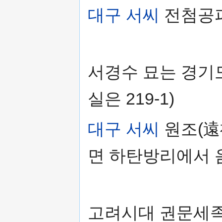
대구 서씨
전첨공파
서경수 묘는 경기도
실은 219-1)
대구 서씨
원조(遠
면 하탄방리에서 
고려시대 권문세