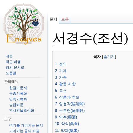
문서
토론
서경수(조선)
이동:
둘러보기
,
검색
대문
목차
[
숨기기
]
최근 바뀜
1
정의
임의 문서로
2
가계
도움말
3
가족
관리메뉴
4
활동 사항
한글고문서
5
묘소
궁중기록화
6
상훈과 추모
민족기록화
7
임청각(臨淸閣)
승탑비문
8
소호헌(蘇湖軒)
역사인물초상화
9
약주(藥酒)
도구
10
약식(藥食)
여기를 가리키는 문서
11
약과(藥果)
가리키는 글의 바뀜