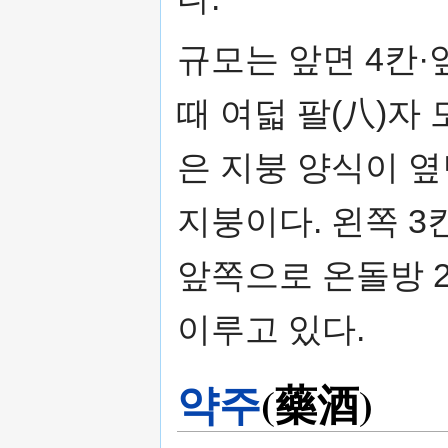
규모는 앞면 4칸·
때 여덟 팔(八)자
은 지붕 양식이 옆
지붕이다. 왼쪽 3
앞쪽으로 온돌방 2
이루고 있다.
약주
(藥酒)