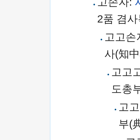
고손자:
2품 겸사
고고손
사(知中
고고
도총부
고고
부(