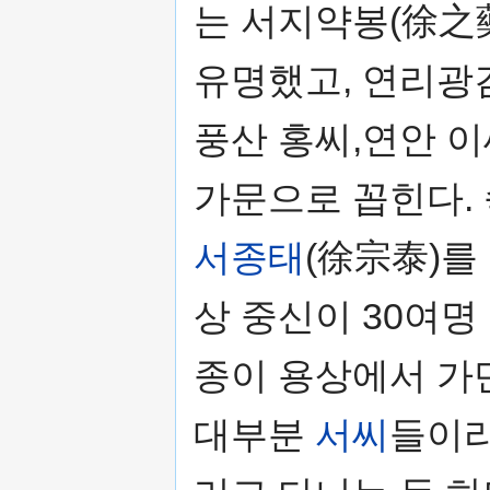
는 서지약봉(徐之
유명했고, 연리광
풍산 홍씨,연안 이
가문으로 꼽힌다.
서종태
(徐宗泰)를
상 중신이 30여명
종이 용상에서 가
대부분
서씨
들이라