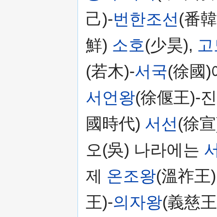
己)-
번한조선
(番
鮮)
소호
(少昊),
고
(若木)-
서국
(徐國)
서언왕
(徐偃王)-
國時代)
서선
(徐宣)
오(吳) 나라에는
제
온조왕
(溫祚王)
王)-
의자왕
(義慈王