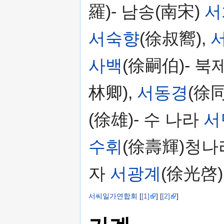
羅)- 남송(南宋)
서
서숙향
(徐叔嚮),
사백
(徐嗣伯)- 북
林卿),
서동경
(徐同
(徐雄)- 수 나라
서
수휘
(徐壽輝)청나
자
서광계
(徐光啓)
서씨일가연합회
[
[1]
] [
[2]
]