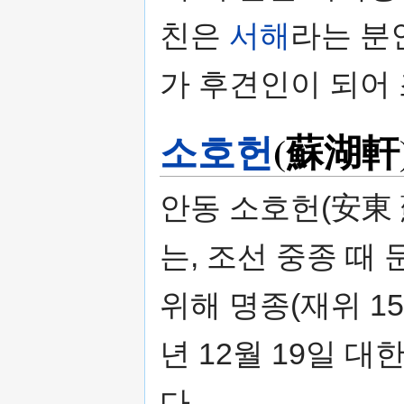
친은
서해
라는 분
가 후견인이 되어
소호헌
(蘇湖軒
안동 소호헌(安東
는, 조선 중종 때
위해 명종(재위 154
년 12월 19일 
다.