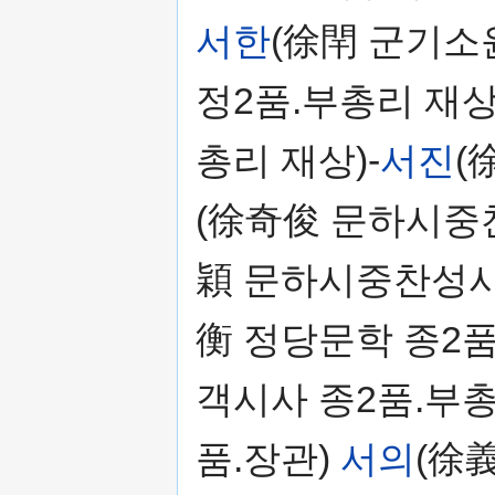
서한
(徐閈 군기소윤
정2품.부총리 재상
총리 재상)-
서진
(
(徐奇俊 문하시중찬
穎 문하시중찬성사 
衡 정당문학 종2품
객시사 종2품.부총
품.장관)
서의
(徐