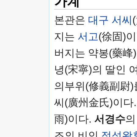
가계
본관은
대구 서씨
지는
서고
(徐固)
버지는 약봉(藥峰
녕(宋寧)의 딸인 
의부위(修義副尉)를
씨(廣州金氏)이다.
雨)이다.
서경수
의
조의 비인
정성왕