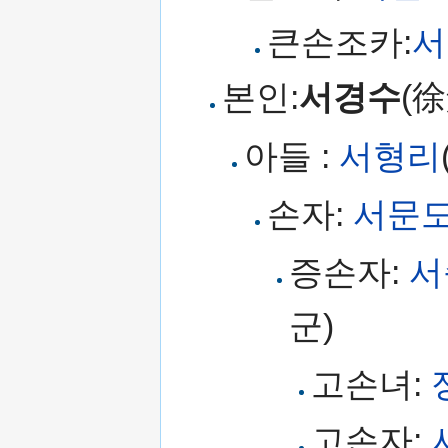
큰손조카:
서
본인:
서경수
(
아들 :
서형리
손자:
서문
증손자:
서
군)
고손녀:
고손자: