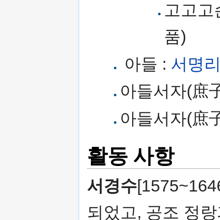
고고고
품)
아들 :
서명
아들서자(庶子)
아들서자(庶子)
활동 사항
서경수
[1575~16
되었고, 공조 정랑