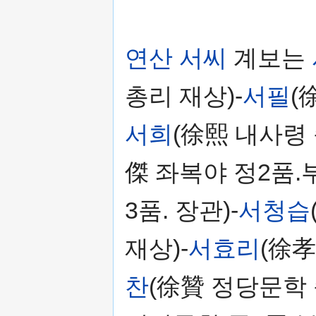
연산 서씨
계보는
총리 재상)-
서필
(
서희
(徐熙 내사령 
傑 좌복야 정2품.
3품. 장관)-
서청습
재상)-
서효리
(徐孝
찬
(徐贊 정당문학 