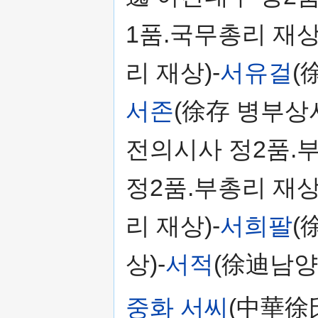
1품.국무총리 재상
리 재상)-
서유걸
(
서존
(徐存 병부상서
전의시사 정2품.부
정2품.부총리 재상
리 재상)-
서희팔
(
상)-
서적
(徐迪남양
중화 서씨
(中華徐