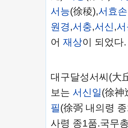
서능
(徐稜),
서효손
원경
,
서충
,
서신
,
서
어
재상
이 되었다.
대구달성서씨(大丘
보는
서신일
(徐神
필
(徐弼 내의령 종
사령 종1품.국무총