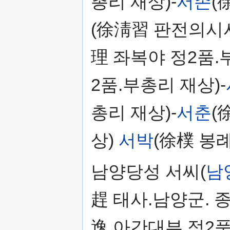
총리 재상)-
서존
(
(徐淸習 판전의시사
理 좌복야 정2품.
2품.부총리 재상)-
총리 재상)-
서춘
(
상)
서박
(徐樸 봉
남양당성 서씨(
남
趕 태사.남양군. 종
逸 아간대부 정2품