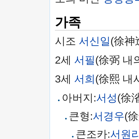
가족
시조
서신일
(徐神
2세
서필
(徐弼 내
3세
서희
(徐熙 내
아버지:
서성
(徐
큰형:
서경우
(
큰조카:
서원