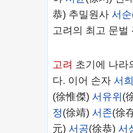
恭) 추밀원사
서순
고려의 최고 문벌
고려
초기에 나라
다. 이어 손자
서
(徐惟傑)
서유위
(
정
(徐靖)
서존
(徐存
元)
서공
(徐恭)
서