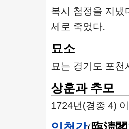
복시 첨정을 지냈다. 
세로 죽었다.
묘소
묘는 경기도 포천시
상훈과 추모
1724년(경종 4)
임청각
(臨淸閣