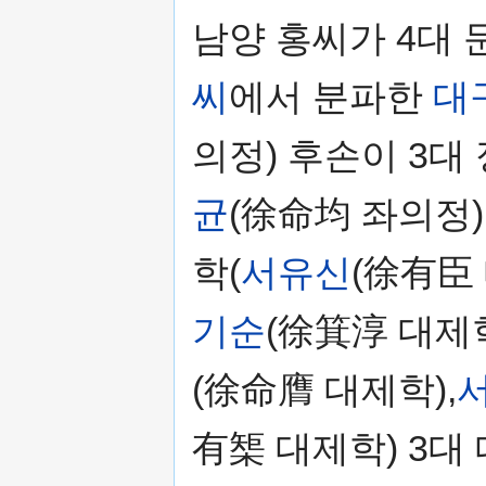
남양 홍씨가 4대
씨
에서 분파한
대
의정) 후손이 3대 
균
(徐命均 좌의정)
학(
서유신
(徐有臣 
기순
(徐箕淳 대제
(徐命膺 대제학),
有榘 대제학) 3