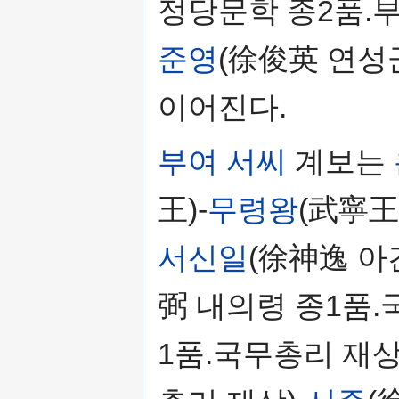
정당문학 종2품.부
준영
(徐俊英 연성
이어진다.
부여 서씨
계보는
王)-
무령왕
(武寧王)
서신일
(徐神逸 아
弼 내의령 종1품.
1품.국무총리 재상