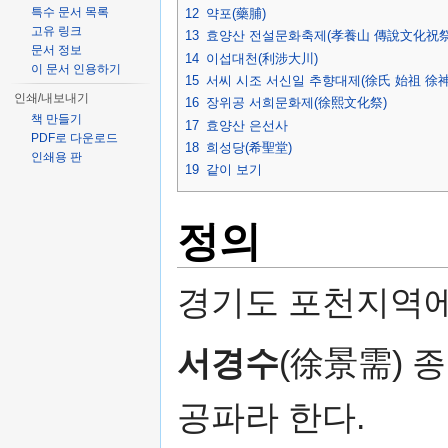
특수 문서 목록
12
약포(藥脯)
고유 링크
13
효양산 전설문화축제(孝養山 傳說文化祝祭
문서 정보
14
이섭대천(利涉大川)
이 문서 인용하기
15
서씨 시조 서신일 추향대제(徐氏 始祖 徐
인쇄/내보내기
16
장위공 서희문화제(徐熙文化祭)
책 만들기
17
효양산 은선사
PDF로 다운로드
18
희성당(希聖堂)
인쇄용 판
19
같이 보기
정의
경기도 포천지역에 
서경수
(徐景需) 
공파라 한다.