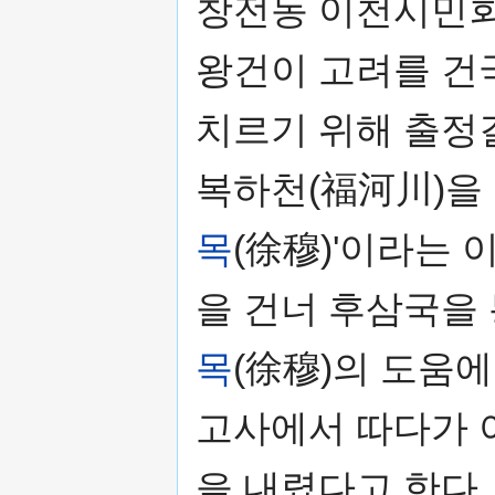
창전동 이천시민회
왕건이 고려를 건
치르기 위해 출정
복하천(福河川)을 
목
(徐穆)'이라는
을 건너 후삼국을 
목
(徐穆)의 도움에
고사에서 따다가 이
을 내렸다고 한다.