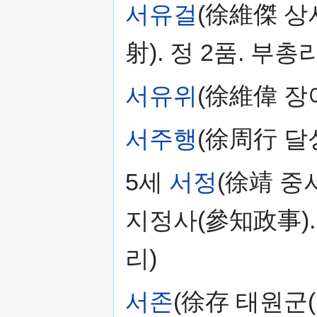
서유걸
(徐維傑 상
射). 정 2품. 부총리
서유위
(徐維偉 장야
서주행
(徐周行 달
5세
서정
(徐靖 
지정사(參知政事).
리)
서존
(徐存 태원군