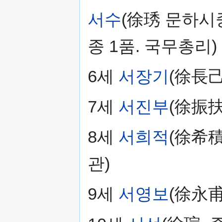
서수
(徐琇 문하시
종 1품. 국무총리)
6세
서장기
(徐長己
7세
서진부
(徐振扶
8세
서희적
(徐希積
관)
9세
서영보
(徐永甫