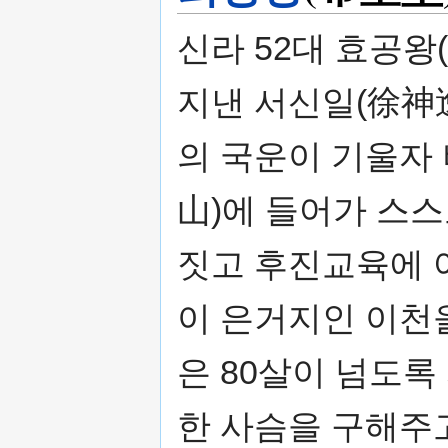
신라 52대 효공왕
지낸 서신일(徐神逸
의 국운이 기울자
山)에 들어가 스스
짓고 후진교육에 
이 은거지인 이천
은 80살이 넘도록
한 사슴을 구해주