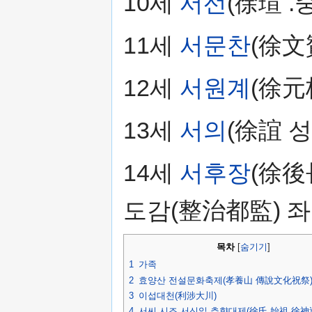
10세
서선
(徐瑄 .
11세
서문찬
(徐文
12세
서원계
(徐元
13세
서의
(徐誼 
14세
서후장
(徐後
도감(整治都監) 좌
목차
[
숨기기
]
1
가족
2
효양산 전설문화축제(孝養山 傳說文化祝祭
3
이섭대천(利涉大川)
4
서씨 시조 서신일 추향대제(徐氏 始祖 徐神