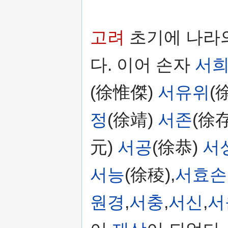
고려
초기에 나라
다. 이어 손자
서
(徐惟傑)
서유위
(
정
(徐靖)
서존
(徐存
元)
서공
(徐恭)
서
서능
(徐稜),
서효손
원경
,
서충
,
서신
,
서