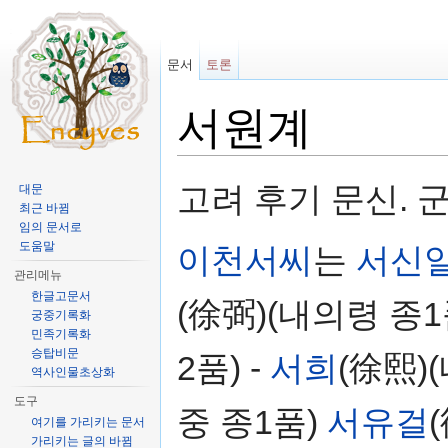
문서
토론
​서원계
이동:
둘러보기
,
검색
고려 후기 문신. 
대문
최근 바뀜
임의 문서로
도움말
이천서씨
는
서신
관리메뉴
한글고문서
(徐弼)(내의령 종1
궁중기록화
민족기록화
승탑비문
2품) -
서희
(徐熙)
역사인물초상화
도구
중 종1품)
서유걸
여기를 가리키는 문서
가리키는 글의 바뀜