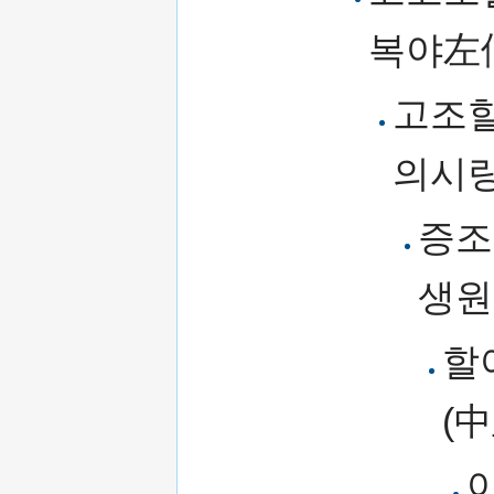
복야左
고조할
의시
증조
생원
할
(