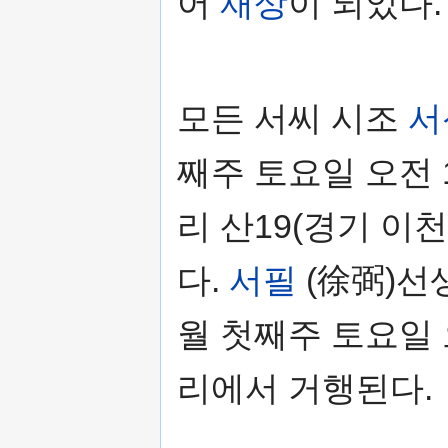
어
재상
이 되었다.
모든 서씨 시조
서
째주 토요일 오전 
리 산19(경기 이
다.
서필
(徐弼)선생
월 첫째주 토요일 
리에서 거행된다.