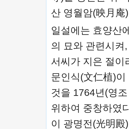
산 영월암(映月庵
일설에는 효양산에
의 묘와 관련시켜,
서씨가 지은 절이
문인식(文仁植)이
것을 1764년(영조
위하여 중창하였다.
이 광명전(光明殿)