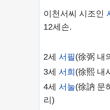
이천서씨 시조인
12세손.
2세
서필
(徐弼 내
3세
서희
(徐熙 내
4세
서눌
(徐訥 문
리)