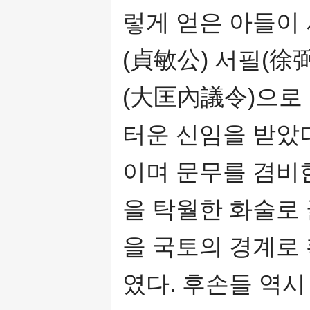
렇게 얻은 아들이 
(貞敏公) 서필(徐
(大匡內議令)으로
터운 신임을 받았
이며 문무를 겸비
을 탁월한 화술로
을 국토의 경계로
였다. 후손들 역