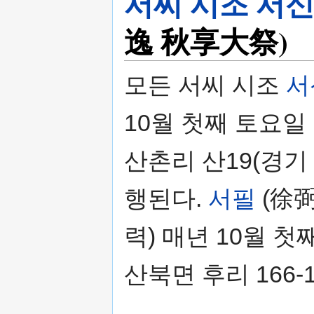
서씨 시조 서
逸 秋享大祭)
모든 서씨 시조
서
10월 첫째 토요일
산촌리 산19(경기
행된다.
서필
(徐弼
력) 매년 10월 
산북면 후리 166