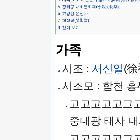
5
장위공 서희문화제(徐熙文化祭)
6
효양산 은선사
7
희성당(希聖堂)
8
같이 보기
가족
시조 :
서신일
(
시조모 : 합천 홍
고고고고고고고
중대광 태사 
고고고고고고고조