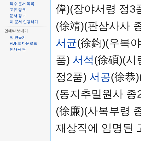
특수 문서 목록
偉)(장야서령 정3
고유 링크
문서 정보
이 문서 인용하기
(徐靖)(판삼사사 
인쇄/내보내기
책 만들기
서균
(徐鈞)(우복야
PDF로 다운로드
인쇄용 판
품)
서석
(徐碩)(시
정2품)
서공
(徐恭
(동지추밀원사 종
(徐廉)(사복부령 종
재상직에 임명된 