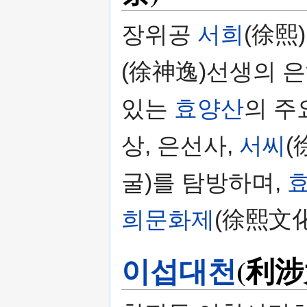
장위공
서희
(徐熙
(徐神逸)선생의 
있는
효양산
의 주
상, 은선사,
서씨
(
굴)를 탐방하며,
희문화제
(徐熙文
이섭대천
(利涉