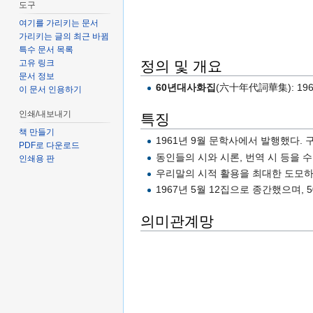
도구
여기를 가리키는 문서
가리키는 글의 최근 바뀜
특수 문서 목록
정의 및 개요
고유 링크
문서 정보
60년대사화집
(六十年代詞華集): 19
이 문서 인용하기
인쇄/내보내기
특징
책 만들기
1961년 9월 문학사에서 발행했다. 
PDF로 다운로드
동인들의 시와 시론, 번역 시 등을 
인쇄용 판
우리말의 시적 활용을 최대한 도모하
1967년 5월 12집으로 종간했으며, 
의미관계망