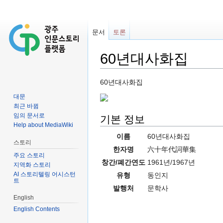
문서
토론
60년대사화집
이동:
둘러보기
,
검색
60년대사화집
대문
최근 바뀜
임의 문서로
기본 정보
Help about MediaWiki
이름
60년대사화집
스토리
한자명
六十年代詞華集
주요 스토리
창간/폐간연도
1961년/1967년
지역화 스토리
AI 스토리텔링 어시스턴
유형
동인지
트
발행처
문학사
English
English Contents