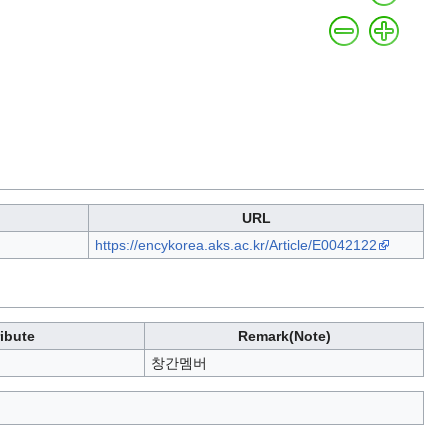
URL
https://encykorea.aks.ac.kr/Article/E0042122
ribute
Remark(Note)
창간멤버