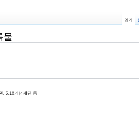
읽기
록물
, 5.18기념재단 등