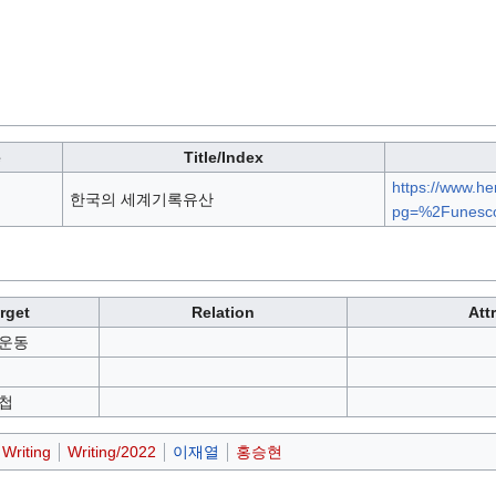
e
Title/Index
https://www.he
한국의 세계기록유산
pg=%2Funesc
rget
Relation
Att
화운동
첩
Writing
Writing/2022
이재열
홍승현