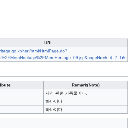
URL
ritage.go.kr/heri/html/HtmlPage.do?
o%2FMemHeritage%2FMemHeritage_09.jsp&pageNo=5_4_2_1
ribute
Remark(Note)
사건 관련 기록물이다.
하나이다.
하나이다.