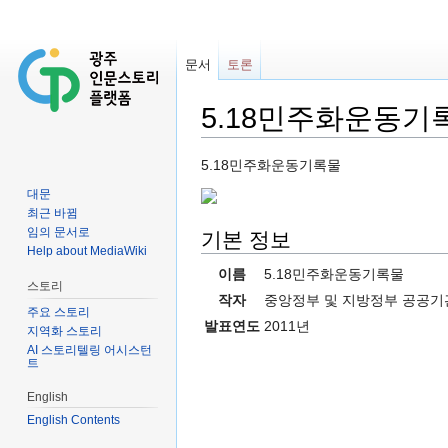
문서
토론
5.18민주화운동기
이동:
둘러보기
,
검색
5.18민주화운동기록물
대문
최근 바뀜
임의 문서로
기본 정보
Help about MediaWiki
이름
5.18민주화운동기록물
스토리
작자
중앙정부 및 지방정부 공공기관
주요 스토리
발표연도
2011년
지역화 스토리
AI 스토리텔링 어시스턴
트
English
English Contents