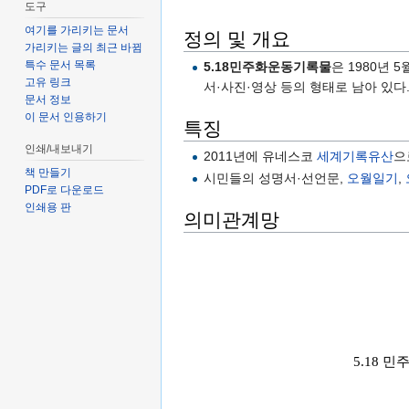
도구
여기를 가리키는 문서
정의 및 개요
가리키는 글의 최근 바뀜
특수 문서 목록
5.18민주화운동기록물
은 1980년 
고유 링크
서·사진·영상 등의 형태로 남아 있다
문서 정보
이 문서 인용하기
특징
인쇄/내보내기
2011년에 유네스코
세계기록유산
으
책 만들기
시민들의 성명서·선언문,
오월일기
,
PDF로 다운로드
인쇄용 판
의미관계망