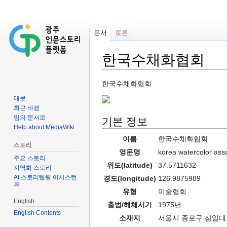
문서
토론
한국수채화협회
이동:
둘러보기
,
검색
한국수채화협회
대문
최근 바뀜
임의 문서로
기본 정보
Help about MediaWiki
이름
한국수채화협회
스토리
영문명
korea watercolor asso
주요 스토리
위도(latitude)
37.5711632
지역화 스토리
AI 스토리텔링 어시스턴
경도(longitude)
126.9875989
트
유형
미술협회
English
출범/해체시기
1975년
English Contents
소재지
서울시 종로구 삼일대로