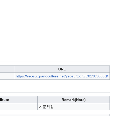
URL
https://yeosu.grandculture.net/yeosu/toc/GC01303068
ribute
Remark(Note)
자문위원