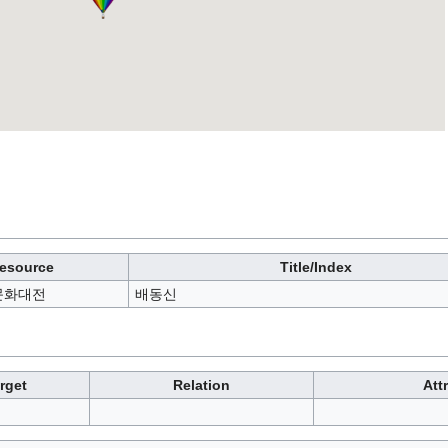
esource
Title/Index
문화대전
배동신
rget
Relation
Att