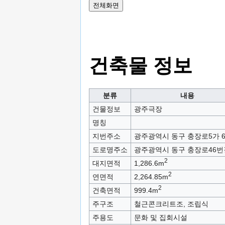
건축물 정보
분류
내용
건물정보
광주극장
명칭
지번주소
광주광역시 동구 충장로5가 6
도로명주소
광주광역시 동구 충장로46번길
2
대지면적
1,286.6m
2
연면적
2,264.85m
2
건축면적
999.4m
주구조
철근콘크리트조, 조립식
주용도
문화 및 집회시설