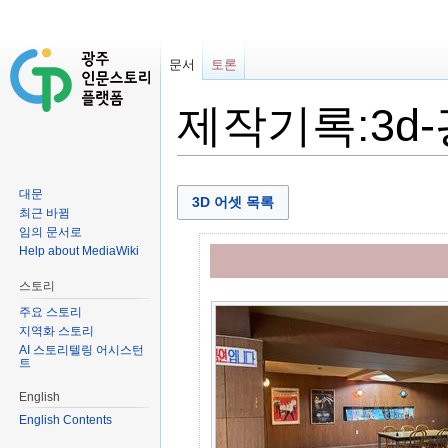
문서
토론
제작기록:3d
이동:
둘러보기
,
검색
대문
3D 어셋 목록
최근 바뀜
임의 문서로
Help about MediaWiki
스토리
주요 스토리
지역화 스토리
AI 스토리텔링 어시스턴
트
English
English Contents