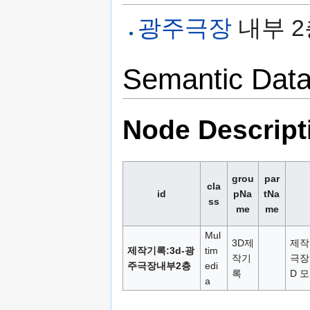
광주극장
내부 2
Semantic Dat
Node Descript
grou
par
cla
id
pNa
tNa
ss
me
me
Mul
3D제
제작
제작기록:3d-광
tim
작기
극장 
주극장내부2층
edi
록
D 
a