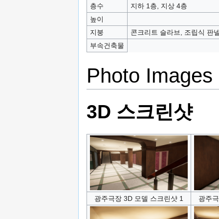
층수
지하 1층, 지상 4층
높이
지붕
콘크리트 슬라브, 조립식 판
부속건축물
Photo Images
3D 스크린샷
광주극장 3D 모델 스크린샷 1
광주극