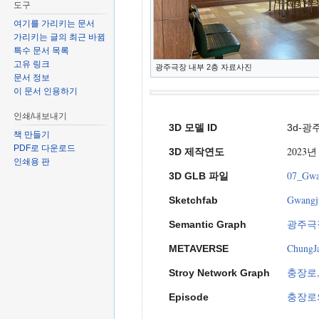
도구
여기를 가리키는 문서
가리키는 글의 최근 바뀜
특수 문서 목록
고유 링크
광주극장 내부 2층 자료사진
문서 정보
이 문서 인용하기
인쇄/내보내기
3D 모델 ID
3d-광
책 만들기
PDF로 다운로드
2023년
3D 제작연도
인쇄용 판
07_Gwan
3D GLB 파일
Gwangju
Sketchfab
광주극
Semantic Graph
ChungJa
METAVERSE
충장로,
Stroy Network Graph
충장로의
Episode