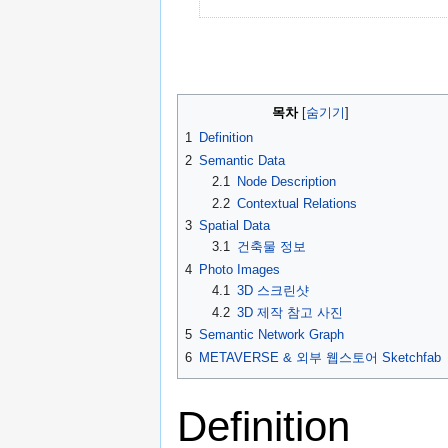
목차
[
숨기기
]
1
Definition
2
Semantic Data
2.1
Node Description
2.2
Contextual Relations
3
Spatial Data
3.1
건축물 정보
4
Photo Images
4.1
3D 스크린샷
4.2
3D 제작 참고 사진
5
Semantic Network Graph
6
METAVERSE & 외부 웹스토어 Sketchfab
Definition