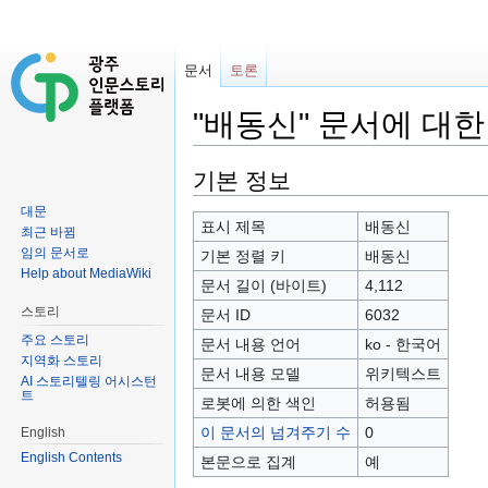
문서
토론
"배동신" 문서에 대한
이동:
둘러보기
,
검색
기본 정보
대문
표시 제목
배동신
최근 바뀜
임의 문서로
기본 정렬 키
배동신
Help about MediaWiki
문서 길이 (바이트)
4,112
스토리
문서 ID
6032
주요 스토리
문서 내용 언어
ko - 한국어
지역화 스토리
문서 내용 모델
위키텍스트
AI 스토리텔링 어시스턴
트
로봇에 의한 색인
허용됨
이 문서의 넘겨주기 수
0
English
English Contents
본문으로 집계
예