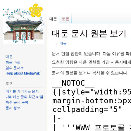
대문
토론
대문 문서 원본 보기
←
대문
이동:
둘러보기
,
검색
문서 편집 권한이 없습니다. 다음 이유를 
대문
요청한 명령은 다음 권한을 가진 사용자에
최근 바뀜
임의 문서로
문서의 원본을 보거나 복사할 수 있습니다.
Help about MediaWiki
도구
여기를 가리키는 문서
가리키는 글의 최근 바뀜
특수 문서 목록
문서 정보