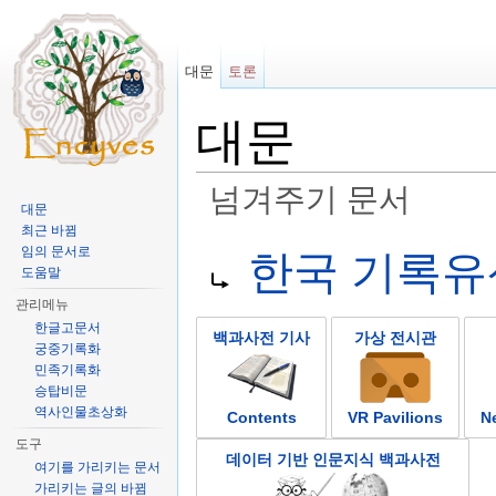
대문
토론
대문
넘겨주기 문서
대문
이동:
둘러보기
,
검색
최근 바뀜
넘겨줄 대상:
임의 문서로
한국 기록유산
도움말
관리메뉴
한글고문서
백과사전 기사
가상 전시관
궁중기록화
민족기록화
승탑비문
역사인물초상화
Contents
VR Pavilions
N
도구
데이터 기반 인문지식 백과사전
여기를 가리키는 문서
가리키는 글의 바뀜