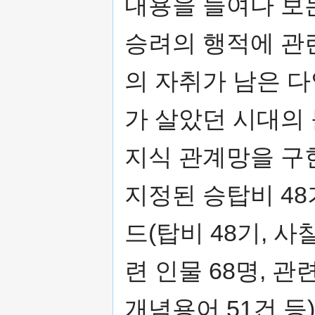
내용을 들여다 보
승려의 행적에 관련
의 자취가 남은 
가 살았던 시대의
지식 관계망을 구
지정된 승탑비 48
드(탑비 48기, 사찰
련 인물 68명, 관
개념용어 51건 등