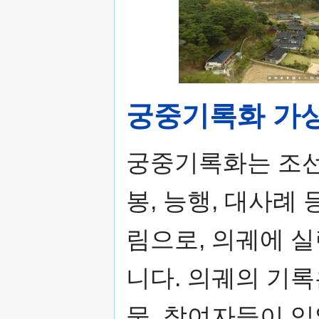
궁중기록화 가
궁중기록화는 조선 
봉, 능행, 대사례
림으로, 의궤에 
니다. 의궤의 기록
물, 참여자들이 입