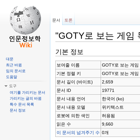
문서
토론
"GOTY로 보는 게임 
이동:
둘러보기
,
검색
기본 정보
대문
보여줄 이름
GOTY로 보는 게임 목
최근 바뀜
임의 문서로
기본 정렬 키
GOTY로 보는 게임 목
도움말
문서 길이 (바이트)
2,659
도구
문서 ID
19771
여기를 가리키는 문서
문서 내용 언어
한국어 (ko)
가리키는 글의 바뀜
특수 문서 목록
문서 내용 모델
위키텍스트
문서 정보
로봇에 의한 색인
허용됨
읽은 수
9,660
이 문서의 넘겨주기 수
0개